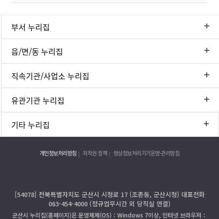
부서 누리집
읍/면/동 누리집
직속기관/사업소 누리집
유관기관 누리집
기타 누리집
개인정보처리방침
저작권 정책
영상정보처리기기운영·관리방침
[54078] 전북특별자치도 군산시 시청로 17 (조촌동, 군산시청) 대표전화
063-454-4000 (정규업무시간 외 당직실 연결)
군산시 누리집(홈페이지)은 운영체제(OS)：Windows 7이상, 인터넷 브라우저：