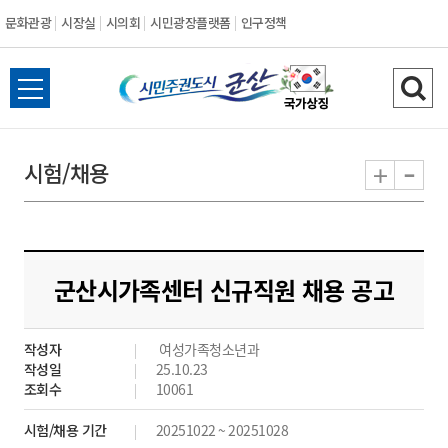
문화관광
시장실
시의회
시민광장플랫폼
인구정책
시
전
검
민
체
색
메
하
-
+
시험/채용
주
뉴
기
열
권
기
도
군산시가족센터 신규직원 채용 공고
시
작성자
여성가족청소년과
군
작성일
25.10.23
조회수
10061
산
시험/채용 기간
20251022 ~ 20251028