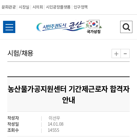
문화관광
시장실
시의회
시민광장플랫폼
인구정책
시
전
검
민
체
색
메
하
-
+
시험/채용
주
뉴
기
열
권
기
도
농산물가공지원센터 기간제근로자 합격자
시
안내
군
작성자
이선우
산
작성일
14.01.08
조회수
14555