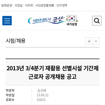
문화관광
시장실
시의회
시민광장플랫폼
인구정책
시
전
검
민
체
색
메
하
-
+
시험/채용
주
뉴
기
열
권
기
도
2013년 3/4분기 재활용 선별시설 기간제
시
근로자 공개채용 공고
군
작성자
김선애
산
작성일
13.06.11
조회수
15633