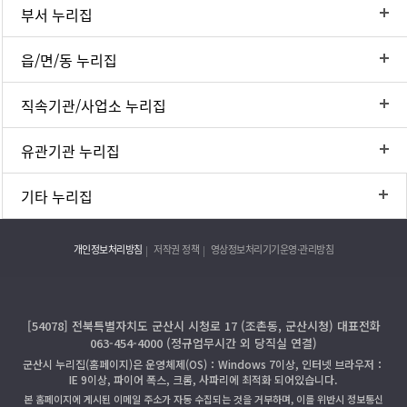
부서 누리집
읍/면/동 누리집
직속기관/사업소 누리집
유관기관 누리집
기타 누리집
개인정보처리방침
저작권 정책
영상정보처리기기운영·관리방침
[54078] 전북특별자치도 군산시 시청로 17 (조촌동, 군산시청) 대표전화
063-454-4000 (정규업무시간 외 당직실 연결)
군산시 누리집(홈페이지)은 운영체제(OS)：Windows 7이상, 인터넷 브라우저：
IE 9이상, 파이어 폭스, 크롬, 사파리에 최적화 되어있습니다.
본 홈페이지에 게시된 이메일 주소가 자동 수집되는 것을 거부하며, 이를 위반시 정보통신