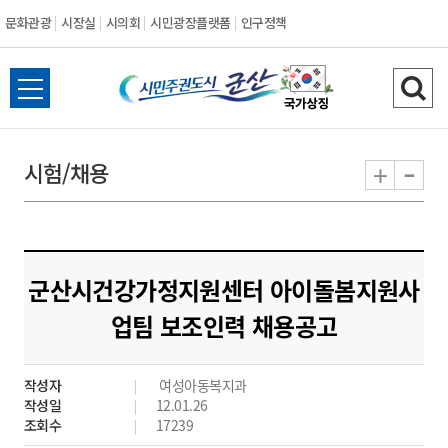
문화관광
시장실
시의회
시민광장플랫폼
인구정책
시
전
검
민
체
색
메
하
-
+
시험/채용
주
뉴
기
열
권
기
도
군산시건강가정지원센터 아이돌봄지원사
시
업팀 보조인력 채용공고
군
작성자
여성아동복지과
산
작성일
12.01.26
조회수
17239