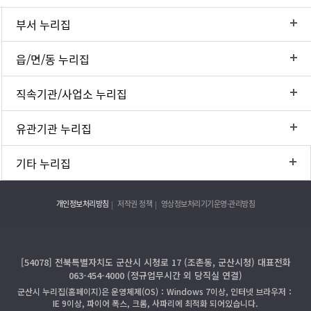
부서 누리집
읍/면/동 누리집
직속기관/사업소 누리집
유관기관 누리집
기타 누리집
개인정보처리방침
저작권 정책
영상정보처리기기운영·관리방침
[54078] 전북특별자치도 군산시 시청로 17 (조촌동, 군산시청) 대표전화
063-454-4000 (정규업무시간 외 당직실 연결)
군산시 누리집(홈페이지)은 운영체제(OS)：Windows 7이상, 인터넷 브라우저：
IE 9이상, 파이어 폭스, 크롬, 사파리에 최적화 되어있습니다.