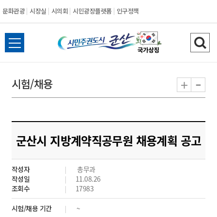
문화관광
시장실
시의회
시민광장플랫폼
인구정책
시
전
검
민
체
색
메
하
-
+
시험/채용
주
뉴
기
열
권
기
도
군산시 지방계약직공무원 채용계획 공고
시
작성자
총무과
군
작성일
11.08.26
조회수
17983
산
시험/채용 기간
~