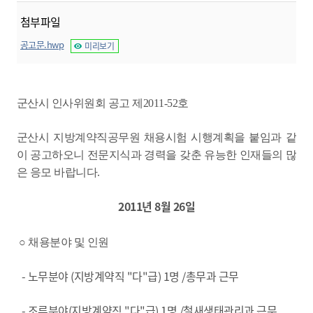
첨부파일
공고문.hwp
미리보기
군산시 인사위원회 공고 제2011-52호
군산시 지방계약직공무원 채용시험 시행계획을 붙임과 같
이 공고하오니 전문지식과 경력을 갖춘 유능한 인재들의 많
은 응모 바랍니다.
2011년 8월 26일
○ 채용분야 및 인원
- 노무분야 (지방계약직 "다"급) 1명 /총무과 근무
- 조류분야(지방계약직 "다"급) 1명 /철새생태관리과 근무