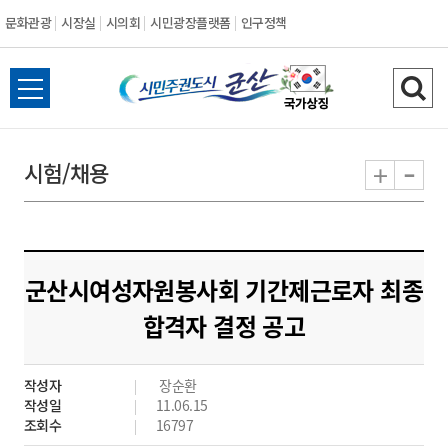
문화관광
시장실
시의회
시민광장플랫폼
인구정책
시
전
검
민
체
색
메
하
-
+
시험/채용
주
뉴
기
열
권
기
도
군산시여성자원봉사회 기간제근로자 최종
시
합격자 결정 공고
군
작성자
장순환
산
작성일
11.06.15
조회수
16797