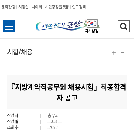
문화관광
시장실
시의회
시민광장플랫폼
인구정책
시
전
검
민
체
색
메
하
-
+
시험/채용
주
뉴
기
열
권
기
도
『지방계약직공무원 채용시험』최종합격
시
자 공고
군
작성자
총무과
산
작성일
11.03.11
조회수
17697