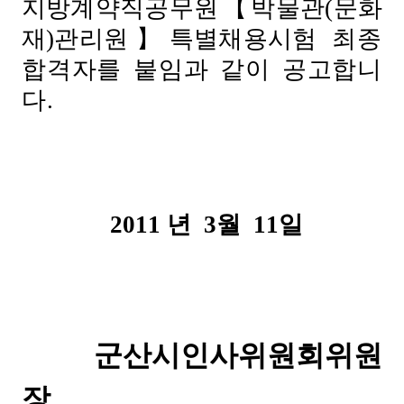
지방계약직공무원【박물관(문화
재)관리원】특별채용
시험
최종
합격자를 붙임과 같이 공고합니
다.
2011 년 3월 11일
군산시인사위원회위원
장