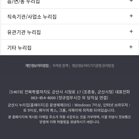
읍/면/동 누리집
직속기관/사업소 누리집
유관기관 누리집
기타 누리집
개인정보처리방침
저작권 정책
영상정보처리기기운영·관리방침
[54078] 전북특별자치도 군산시 시청로 17 (조촌동, 군산시청) 대표전화
063-454-4000 (정규업무시간 외 당직실 연결)
군산시 누리집(홈페이지)은 운영체제(OS)：Windows 7이상, 인터넷 브라우저：
IE 9이상, 파이어 폭스, 크롬, 사파리에 최적화 되어있습니다.
본 홈페이지에 게시된 이메일 주소가 자동 수집되는 것을 거부하며, 이를 위반시 정보통신
망법에 의해 처벌됨을 유념하시기 바랍니다.