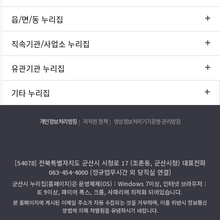
읍/면/동 누리집
직속기관/사업소 누리집
유관기관 누리집
기타 누리집
개인정보처리방침
저작권 정책
영상정보처리기기운영·관리방침
[54078] 전북특별자치도 군산시 시청로 17 (조촌동, 군산시청) 대표전화
063-454-4000 (정규업무시간 외 당직실 연결)
군산시 누리집(홈페이지)은 운영체제(OS)：Windows 7이상, 인터넷 브라우저：
IE 9이상, 파이어 폭스, 크롬, 사파리에 최적화 되어있습니다.
본 홈페이지에 게시된 이메일 주소가 자동 수집되는 것을 거부하며, 이를 위반시 정보통신
망법에 의해 처벌됨을 유념하시기 바랍니다.