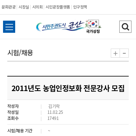
문화관광
시장실
시의회
시민광장플랫폼
인구정책
시
전
검
민
체
색
메
하
-
+
시험/채용
주
뉴
기
열
권
기
도
2011년도 농업인정보화 전문강사 모집
시
작성자
김기락
군
작성일
11.02.25
조회수
17491
산
시험/채용 기간
~