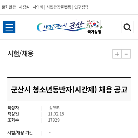
문화관광
시장실
시의회
시민광장플랫폼
인구정책
시
전
검
민
체
색
메
하
-
+
시험/채용
주
뉴
기
열
권
기
도
군산시 청소년동반자(시간제) 채용 공고
시
작성자
장앨리
군
작성일
11.02.18
조회수
17929
산
시험/채용 기간
~