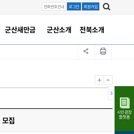
전화번호안내
로그인
회원가입
군산새만금
군산소개
전북소개
정 대응
족관계
부서/업무
RE100의 중심 새만금
도시/공원/주택
산업인프라
정책실명제
토지/건축
읍면동 안내
군산새만금 홍보 영상
조직운영6대지표
농업/축산업
도시재생
지방세
족관계
도시계획/지구단위계획
군산국가산업단지
정책실명제 안내
지방세
도시재생사업
민선8기 농업비전/발전방
공무원 정원
향
-
+
공원녹지
군산2국가산업단지
국민신청실명제안내
지방세환급금신청
도시재생(현장)지원센터
과장급이상 상위직 비율
농산물 유통
식
주택
새만금산업단지
정책실명제 중점관리 대상
지방세 상담챗봇
도시재생시설 현황
공무원 1인당 주민수
가축방역
자료실
자유무역지역
도시재생 공지/행사
현장공무원 비율
동물복지
지방산업단지
재정규모대비 인건비운영
시민광장
농공단지
실국본부수
플랫폼
 모집
림 서비
산업단지 지도
내고장 알리미
구
항만/여객/공항/철도/컨벤