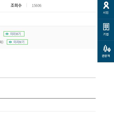
개
재정정보 공개
공공저작물
션
조회수
15606
시민
통계정보
행정규제개혁
소상공인 지원
민방위/재난안전
시스템
행정규제개혁안내
고유가 피해지원금
민방위
규제신문고
미리보기
군산사랑배달 배달의명수
기업
재난안전
규제입증요청
회)
미리보기
카드수수료 지원
풍수해보험
사
규제정보포털
소상공인지원
재해예방
관광객
관련기관 안내
군산시착한가격업소
시민대상보험
통계
영조물 배상보험
인 현황
군산시민 안전보험
군산시민 자전거보험
군산 상품
농업인안전보험 농가부담
 가이드북
금 지원사업