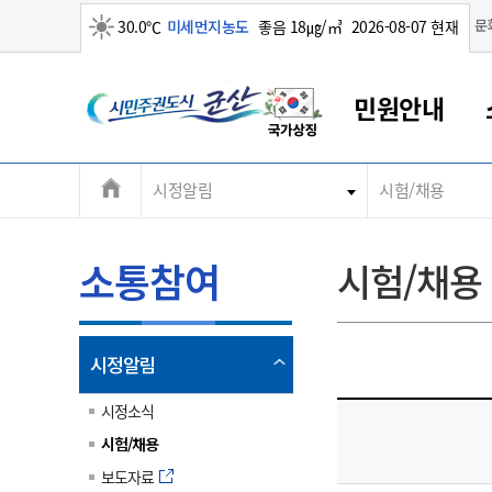
맑음
문
30.0℃
미세먼지농도
좋음 18㎍/㎥
2026-08-07 현재
시
민원안내
민
전
시정알림
시험/채용
군산새만금
민원안내
소통참여
생활복지
경제산업
정보공개
군산소개
전북소개
주
군산에서 시작되는 새만금
전북특별자치도 소개
군산사랑상품권
민원창구안내
정보공개제도
복지/보건
시정알림
군산시 비전
체
권
민원이용안내
시정소식
인구정책
상품권 안내
제도안내
전북특별자치도란?
메
소통참여
시험/채용
민원수수료
시험/채용
통합돌봄
상품권 공지사항
비공개대상정보
전북특별자치도 용어 Q&A
뉴
도
종합민원창구
보도자료
주민복지
상품권 Q&A
불복구제절차
자료실
시
아름다운 배려창구
행사안내
아동/청소년
상품권 이용규약
수수료
열
시정알림
홍보영상 게시판
토지정보민원창구
행사일정표
여성/가족
판매대행점 조회
정보공개서식
림
군
대표전화
대표전화
대표전화
대표전화
대표전화
대표전화
대표전화
대표전화
063-454-4000
063-454-4000
063-454-4000
063-454-4000
063-454-4000
063-454-4000
063-454-4000
063-454-4000
시정소식
무인민원발급기
교육안내
노인복지
지류상품권 재고조회
시험/채용
산
보건소식
장애인복지
부서 및 담당자 연락처
부서 및 담당자 연락처
부서 및 담당자 연락처
부서 및 담당자 연락처
부서 및 담당자 연락처
부서 및 담당자 연락처
부서 및 담당자 연락처
부서 및 담당자 연락처
보도자료
고시공고
사회서비스(바우처)