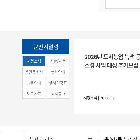
군산시알림
2026년 도시농업 녹색 
시정소식
시험/채용
조성 사업 대상 추가모집
(municipal
읍면동소식
행사안내
news)
교육안내
행사일정표
보도자료
고시공고
시정소식 | 26.08.07
부서 누리집
읍/면/동 누리집