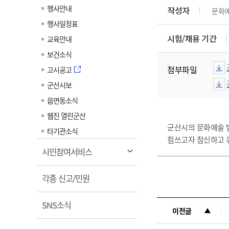
계약정보공개
행사안내
작성자
문화
전화번호안내
전화번호안내
전화번호안내
전화번호안내
전화번호안내
전화번호안내
전화번호안내
전화번호안내
군산시보
장사정보
행사일정표
입찰/계약정보
읍면동소식
주민복지 안내서
주요시책
수산업
찾아오시는길
찾아오시는길
찾아오시는길
찾아오시는길
찾아오시는길
찾아오시는길
찾아오시는길
찾아오시는길
시험/채용 기간
교육안내
용역과제
민원편의제도
웹진 열린군산
시정계획
어업현황
보건소식
타기관소식
민원 1회방문 처리제
주요업무
첨부파일
수산물 안전정보
고시공고
어디서나 민원처리제
시정백서
군산시보
군산수산물 소비촉진행사
상품권 구매 사용 및 관리
사전심사 청구제도
읍면동소식
군산 특화 수산물
민원인 후견인제
웹진 열린군산
군산시의 문화예술 
복합민원 상담예약제
타기관소식
힘쓰고자 참신하고 
폐업신고 원스톱서비스
열
시민참여서비스
납세자 보호관제도
림
열
『안심상속』 원스톱 서비
각종 신고/민원
스
림
열
SNS소식
이전글
림