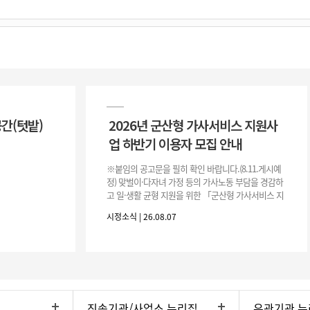
공간(텃밭)
2026년 군산형 가사서비스 지원사
업 하반기 이용자 모집 안내
※붙임의 공고문을 필히 확인 바랍니다.(8.11.게시예
정) 맞벌이·다자녀 가정 등의 가사노동 부담을 경감하
고 일·생활 균형 지원을 위한 「군산형 가사서비스 지
원사업」하반기 이용자를 다음과 같이 추가 모집하오
시정소식 | 26.08.07
니 많은 참여 바랍니다. 1
직속기관/사업소 누리집
유관기관 누