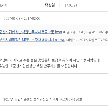
위원회 현황
공공데이터 개방
업무추진비공
군산시 무상교통
작성일
예술과
17.01.23
공부의 명수
정부24
위원회 명단공개
공공데이터 개방
예산/재정
법률정보
국민신문고
건설
부동산
에너지
2017-01-23 ~ 2017-02-02
환경
청소
위생
위원회 회의록 공개
공공데이터 수요조사
민원편람/서식
한눈에 서비스
전자가족관계등록
예산안내
조례규칙 입법예고
경제동향
도로/가로등
부동산 정보
태양광
환경선언문
청소정보
공중위생
재정공시
조례규칙 입법예고(구)
물가정보
군산시립합창단객원반주자채용공고문.hwp
(파일크기: 33 kb, 다운로드 : 865회)
자전거
주소/건축/지적/지리정보
가스/석유
인터넷등기소
환경기본정보
대형폐기물 배출신고
위생용품 제조업
결산보고서
법률정보 관련사이트
사회조사
군산시립합창단객원반주자채용응시서류.hwp
(파일크기: 40 kb, 다운로드 : 647
조상땅찾기
국세청홈택스
화학물질 관리지도
공모사업
생활쓰레기 처리요령
식품위생
중기지방재정계획
사업체조
위택스
미세먼지 대응
음식물쓰레기 처리요령
문화 콘텐츠업
투자심사
통계연보
부동산통합민원
발전에 기여하고 수준 높은 공연문화 보급을 통하여 시민의 정서함양에
환경영향평가
폐기물 처리시설 현황
예산낭비신고
청년통계
체육
공공데이터포털
유능한 『군산시립합창단 객원 반주자』를 모집합니다.
석면해체 건축물정보
보조금 부정수급 신고
주민등록
새올전자민원창구
체육시설 안내
환경오염업소 공개
공유재산
체류외국
군산시체육회
환경 관련사이트
재정용어사전
생활체육 공지
군산시 고향사랑기부제
2017년 농업기술센터 축산관리실 기간제 근로자 채용 공고
고향사랑기부제 소개
군산상품