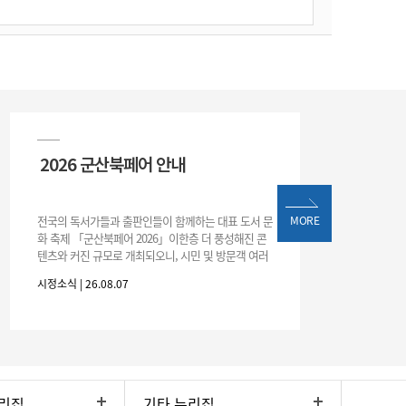
2026 군산북페어 안내
전국의 독서가들과 출판인들이 함께하는 대표 도서 문
MORE
화 축제 「군산북페어 2026」이한층 더 풍성해진 콘
텐츠와 커진 규모로 개최되오니, 시민 및 방문객 여러
분의 많은 관심과 참여 바랍니다.□ 행사 개요행사 기
시정소식 | 26.08.07
간: 2026. 8. 28.
리집
기타 누리집