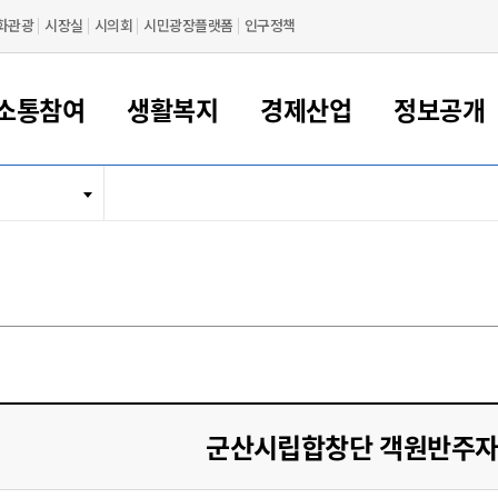
화관광
시장실
시의회
시민광장플랫폼
인구정책
소통참여
생활복지
경제산업
정보공개
새만금 해양거점도시 군산
정보공개 목록/청구
시민참여서비스
여권 민원
기업지원
교육
군산시 소개
군산시 관할권 주요논리
각종 신고/민원
사전정보공표
일자리/창업
차량 민원
상하수도
시청안내
새만금 관할구역 결
주민등록/인감/가
교통안내
기업목록
인사운영
SNS소식
여권발급안내
시민광장플랫폼
교육지원
투자기업 인센티브
정보공개 목록/청구
군산 현황
차량등록사업소 안내
하수도 계획
군산시 명장
사전정보공표
청사종합안내
주민등록/인감/가
시내버스
일반기업 목록
2022년도 통계
조직도
여권 서식
시장에게 바란다
평생교육
기업지원정책
군산의 역사
차량 신규/이전 등록
상수도시설
구인구직
수시공표
전화번호안내
각종서식
택시
사회적경제기업
2023년도 통계
업무
나의민원
학자금대출이자지원
경제 공지/서식
수상현황
저당권 설정/말소 등록
수질검사
청년뜰(청년센터/창업센터)
부서별 팩스번호
시외버스/고속버스
공장 검색
2024년도 통계
부서소
나도한마디
우리아이 꿈탐험 지원사업
기업애로해소SOS
자연지리특성
등록원부 열람/발급
상수도/하수도 요금
시청 오시는 길
철도/항공
2025년도 통계
부서별 
군산시사회적경제지원센터
칭찬합시다
시민정보화교육
강소연구개발특구
행정구역/행정지도
자동차 등록 서식
요금조회납부시스템
여객선
설문조사
부모학교예약시스템
자매결연/국제협력 도시
자동차 과태료 조회 및 납부
공공하수처리시설
교통 관련사이트
일자리 지원사업
군산시립합창단 객원반주자
자원봉사참여
군산어린이시청
군산의 상징
자동차 정기(종합)검사 기
주정차단속 문자알
일자리지원센터
간조회 및 검사예약
스
전자민원창
적극행정
디지털배움터