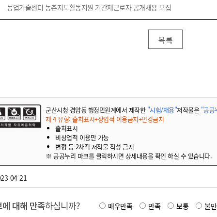
기부자 예우제
농업기술센터 농촌지도활동지원 기간제근로자 공개채용 모집
기부자 명예의 전당
기금사업
목록
군산시 답례품
고향사랑기부제 소식
군산시청 경암동 행정민원계에서 제작한
"시험/채용"
저작물은
"공공누
제 4 유형: 출처표시+상업적 이용금지+변경금지
출처표시
비상업적 이용만 가능
변형 등 2차적 저작물 작성 금지
※ 공공누리 마크를 클릭하시면 상세내용을 확인 하실 수 있습니다.
23-04-21
에 대해 만족
하십니까?
매우만족
만족
보통
불만