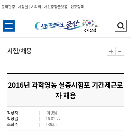
문화관광
시장실
시의회
시민광장플랫폼
인구정책
시
전
검
민
체
색
메
하
-
+
시험/채용
주
뉴
기
열
권
기
도
2016년 과학영농 실증시험포 기간제근로
시
자 채용
군
작성자
이영남
산
작성일
16.02.22
조회수
13935