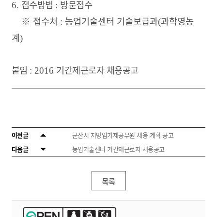
접수방법
방문접수
6.
:
※
접수처
농업기술센터 기술보급과
과학영농
:
(
계
)
붙임
기간제근로자 채용공고
: 2016
이전글
군산시 지방임기제공무원 채용 계획 공고
다음글
농업기술센터 기간제근로자 채용공고
목록