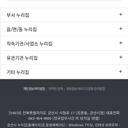
부서 누리집
읍/면/동 누리집
직속기관/사업소 누리집
유관기관 누리집
기타 누리집
개인정보처리방침
저작권 정책
영상정보처리기기운영·관리방침
[54078] 전북특별자치도 군산시 시청로 17 (조촌동, 군산시청) 대표전화
063-454-4000 (정규업무시간 외 당직실 연결)
군산시 누리집(홈페이지)은 운영체제(OS)：Windows 7이상, 인터넷 브라우저：