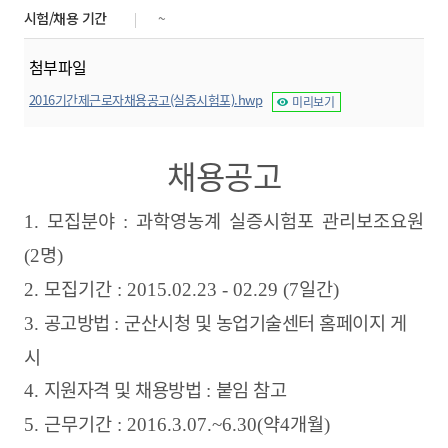
시험/채용 기간
~
첨부파일
2016기간제근로자채용공고(실증시험포).hwp
미리보기
채용공고
모집분야
과학영농계 실증시험포 관리보조요원
1.
:
명
(2
)
모집기간
일간
2.
: 2015.02.23 - 02.29 (7
)
공고방법
군산시청 및 농업기술센터 홈페이지 게
3.
:
시
지원자격 및 채용방법
붙임 참고
4.
:
근무기간
약
개월
5.
: 2016.3.07.~6.30(
4
)