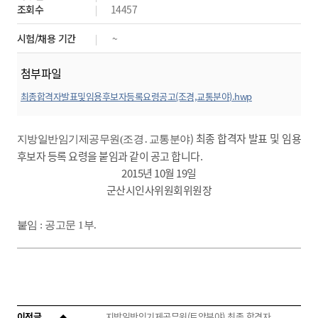
조회수
14457
시험/채용 기간
~
첨부파일
최종합격자발표및임용후보자등록요령공고(조경,교통분야).hwp
미리보기
) 최종 합격자 발표 및 임용
지방일반임기제공무원(
조경․교통분야
후보자 등록 요령을 붙임과 같이
공고 합니다.
2015년 10월 19일
군산시인사위원회위원장
붙임 : 공고문 1부.
이전글
지방일반임기제공무원(토양분야) 최종 합격자