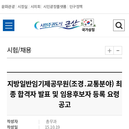
문화관광
시장실
시의회
시민광장플랫폼
인구정책
시
전
검
민
체
색
메
하
-
+
시험/채용
주
뉴
기
열
권
기
도
지방일반임기제공무원(조경․교통분야) 최
시
종 합격자 발표 및 임용후보자 등록 요령
공고
군
산
작성자
총무과
작성일
15.10.19