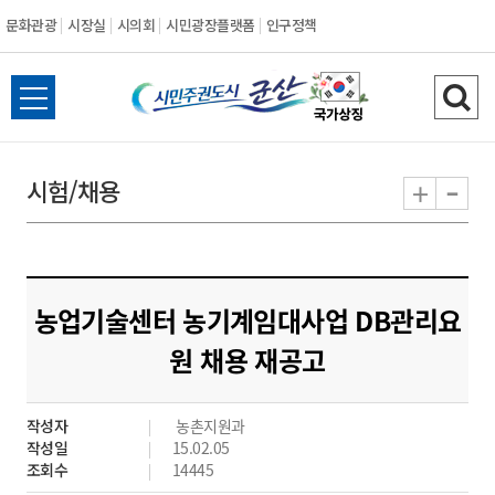
문화관광
시장실
시의회
시민광장플랫폼
인구정책
시
전
검
민
체
색
메
하
-
+
시험/채용
주
뉴
기
열
권
기
도
농업기술센터 농기계임대사업 DB관리요
시
원 채용 재공고
군
작성자
농촌지원과
산
작성일
15.02.05
조회수
14445