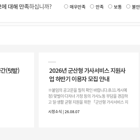
에 대해 만족
하십니까?
매우만족
만족
보통
불만
공간(텃밭)
2026년 군산형 가사서비스 지원사
업 하반기 이용자 모집 안내
※붙임의 공고문을 필히 확인 바랍니다.(8.11.게시예
정) 맞벌이·다자녀 가정 등의 가사노동 부담을 경감하
고 일·생활 균형 지원을 위한 「군산형 가사서비스 지
원사업」하반기 이용자를 다음과 같이 추가 모집하오
시정소식 | 26.08.07
니 많은 참여 바랍니다. 1