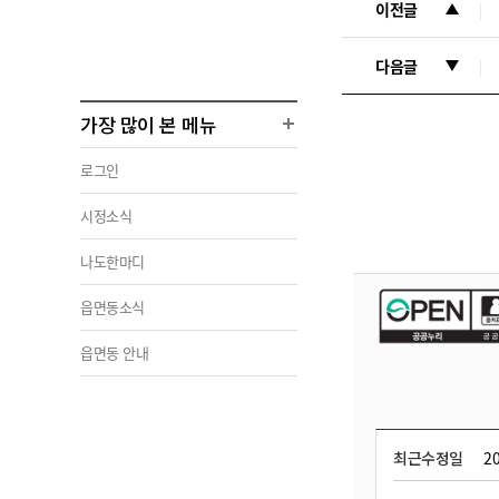
이전글
다음글
가장 많이 본 메뉴
로그인
시정소식
나도한마디
읍면동소식
읍면동 안내
최근수정일
20