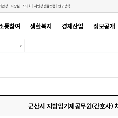
화관광
시장실
시의회
시민광장플랫폼
인구정책
소통참여
생활복지
경제산업
정보공개
새만금 해양거점도시 군산
정보공개 목록/청구
시민참여서비스
여권 민원
기업지원
교육
군산시 소개
군산시 관할권 주요논리
각종 신고/민원
사전정보공표
일자리/창업
차량 민원
상하수도
시청안내
새만금 관할구역 결
주민등록/인감/가
교통안내
기업목록
인사운영
SNS소식
여권발급안내
시민광장플랫폼
교육지원
투자기업 인센티브
정보공개 목록/청구
군산 현황
차량등록사업소 안내
하수도 계획
군산시 명장
사전정보공표
청사종합안내
주민등록/인감/가
시내버스
일반기업 목록
2022년도 통계
조직도
여권 서식
시장에게 바란다
평생교육
기업지원정책
군산의 역사
차량 신규/이전 등록
상수도시설
구인구직
수시공표
전화번호안내
각종서식
택시
사회적경제기업
2023년도 통계
업무
나의민원
학자금대출이자지원
경제 공지/서식
수상현황
저당권 설정/말소 등록
수질검사
청년뜰(청년센터/창업센터)
부서별 팩스번호
시외버스/고속버스
공장 검색
2024년도 통계
부서소
나도한마디
우리아이 꿈탐험 지원사업
기업애로해소SOS
자연지리특성
등록원부 열람/발급
상수도/하수도 요금
시청 오시는 길
철도/항공
2025년도 통계
부서별 
군산시사회적경제지원센터
칭찬합시다
시민정보화교육
강소연구개발특구
행정구역/행정지도
자동차 등록 서식
요금조회납부시스템
여객선
설문조사
부모학교예약시스템
자매결연/국제협력 도시
자동차 과태료 조회 및 납부
공공하수처리시설
교통 관련사이트
일자리 지원사업
군산시 지방임기제공무원(간호사) 
자원봉사참여
군산어린이시청
군산의 상징
자동차 정기(종합)검사 기
주정차단속 문자알
일자리지원센터
간조회 및 검사예약
스
전자민원창
적극행정
디지털배움터