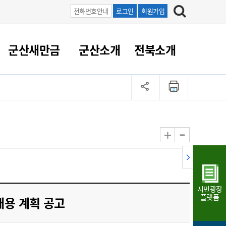
전화번호안내
로그인
회원가입
군산새만금
군산소개
전북소개
정 대응
족관계
부서/업무
RE100의 중심 새만금
도시/공원/주택
산업인프라
정책실명제
토지/건축
읍면동 안내
군산새만금 홍보 영상
조직운영6대지표
농업/축산업
도시재생
지방세
족관계
도시계획/지구단위계획
군산국가산업단지
정책실명제 안내
지방세
도시재생사업
민선8기 농업비전/발전방
공무원 정원
향
-
+
공원녹지
군산2국가산업단지
국민신청실명제안내
지방세환급금신청
도시재생(현장)지원센터
과장급이상 상위직 비율
농산물 유통
식
주택
새만금산업단지
정책실명제 중점관리 대상
지방세 상담챗봇
도시재생시설 현황
공무원 1인당 주민수
가축방역
자료실
자유무역지역
도시재생 공지/행사
현장공무원 비율
동물복지
지방산업단지
재정규모대비 인건비운영
시민광장
농공단지
실국본부수
플랫폼
채용 계획 공고
림 서비
산업단지 지도
내고장 알리미
구
항만/여객/공항/철도/컨벤