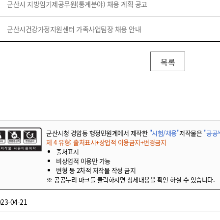
기부자 예우제
군산시 지방임기제공무원(통계분야) 채용 계획 공고
기부자 명예의 전당
군산시건강가정지원센터 가족사업팀장 채용 안내
기금사업
군산시 답례품
목록
고향사랑기부제 소식
군산시청 경암동 행정민원계에서 제작한
"시험/채용"
저작물은
"공공누
제 4 유형: 출처표시+상업적 이용금지+변경금지
출처표시
비상업적 이용만 가능
변형 등 2차적 저작물 작성 금지
※ 공공누리 마크를 클릭하시면 상세내용을 확인 하실 수 있습니다.
23-04-21