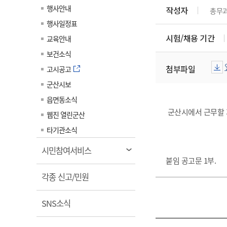
계약정보공개
행사안내
작성자
총무
전화번호안내
전화번호안내
전화번호안내
전화번호안내
전화번호안내
전화번호안내
전화번호안내
전화번호안내
군산시보
장사정보
행사일정표
입찰/계약정보
읍면동소식
주민복지 안내서
주요시책
수산업
찾아오시는길
찾아오시는길
찾아오시는길
찾아오시는길
찾아오시는길
찾아오시는길
찾아오시는길
찾아오시는길
시험/채용 기간
교육안내
용역과제
민원편의제도
웹진 열린군산
시정계획
어업현황
보건소식
타기관소식
민원 1회방문 처리제
주요업무
첨부파일
수산물 안전정보
고시공고
어디서나 민원처리제
시정백서
군산시보
군산수산물 소비촉진행사
상품권 구매 사용 및 관리
사전심사 청구제도
읍면동소식
군산 특화 수산물
군산시에서 근무할 
민원인 후견인제
웹진 열린군산
2015
복합민원 상담예약제
타기관소식
군산시
폐업신고 원스톱서비스
열
시민참여서비스
납세자 보호관제도
붙임 공고문 1부.
림
열
『안심상속』 원스톱 서비
각종 신고/민원
스
림
열
SNS소식
림