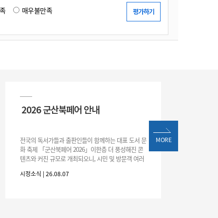
족
매우불만족
2026 군산북페어 안내
전국의 독서가들과 출판인들이 함께하는 대표 도서 문
MORE
화 축제 「군산북페어 2026」이한층 더 풍성해진 콘
텐츠와 커진 규모로 개최되오니, 시민 및 방문객 여러
분의 많은 관심과 참여 바랍니다.□ 행사 개요행사 기
시정소식 | 26.08.07
간: 2026. 8. 28.