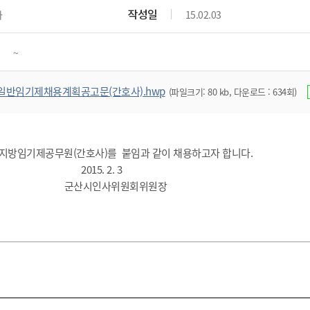
위원회 현황
공공데이터 개방
업무추진비공
군산시 무상교통
작성일
과
15.02.03
공부의 명수
정부24
위원회 명단공개
공공데이터 개방
예산/재정
법률정보
국민신문고
건설
부동산
에너지
~
환경
청소
위생
위원회 회의록 공개
공공데이터 수요조사
민원편람/서식
한눈에 서비스
전자가족관계등록
예산안내
조례규칙 입법예고
경제동향
도로/가로등
부동산 정보
태양광
환경선언문
청소정보
공중위생
재정공시
조례규칙 입법예고(구)
물가정보
일반임기제채용계획공고문(간호사).hwp
(파일크기: 80 kb, 다운로드 : 634회)
자전거
주소/건축/지적/지리정보
가스/석유
인터넷등기소
환경기본정보
대형폐기물 배출신고
위생용품 제조업
결산보고서
법률정보 관련사이트
사회조사
조상땅찾기
국세청홈택스
화학물질 관리지도
공모사업
생활쓰레기 처리요령
식품위생
중기지방재정계획
사업체조
위택스
미세먼지 대응
음식물쓰레기 처리요령
문화 콘텐츠업
지방임기제공무원(간호사)를 붙임과 같이 채용하고자 합니다.
투자심사
통계연보
부동산통합민원
. 2. 3
환경영향평가
폐기물 처리시설 현황
예산낭비신고
청년통계
체육
공공데이터포털
인사위원회위원장
석면해체 건축물정보
보조금 부정수급 신고
주민등록
새올전자민원창구
체육시설 안내
환경오염업소 공개
공유재산
체류외국
군산시체육회
환경 관련사이트
재정용어사전
생활체육 공지
군산시 고향사랑기부제
고향사랑기부제 소개
군산상품