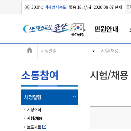
맑음
문
30.0℃
미세먼지농도
좋음 18㎍/㎥
2026-08-07 현재
시
민원안내
민
전
시정알림
시험/채용
군산새만금
민원안내
소통참여
생활복지
경제산업
정보공개
군산소개
전북소개
주
군산에서 시작되는 새만금
전북특별자치도 소개
군산사랑상품권
민원창구안내
정보공개제도
복지/보건
시정알림
군산시 비전
체
권
민원이용안내
시정소식
인구정책
상품권 안내
제도안내
전북특별자치도란?
메
소통참여
시험/채용
민원수수료
시험/채용
통합돌봄
상품권 공지사항
비공개대상정보
전북특별자치도 용어 Q&A
뉴
도
종합민원창구
보도자료
주민복지
상품권 Q&A
불복구제절차
자료실
시
아름다운 배려창구
행사안내
아동/청소년
상품권 이용규약
수수료
열
시정알림
홍보영상 게시판
토지정보민원창구
행사일정표
여성/가족
판매대행점 조회
정보공개서식
림
군
대표전화
대표전화
대표전화
대표전화
대표전화
대표전화
대표전화
대표전화
063-454-4000
063-454-4000
063-454-4000
063-454-4000
063-454-4000
063-454-4000
063-454-4000
063-454-4000
시정소식
무인민원발급기
교육안내
노인복지
지류상품권 재고조회
시험/채용
산
보건소식
장애인복지
부서 및 담당자 연락처
부서 및 담당자 연락처
부서 및 담당자 연락처
부서 및 담당자 연락처
부서 및 담당자 연락처
부서 및 담당자 연락처
부서 및 담당자 연락처
부서 및 담당자 연락처
보도자료
고시공고
사회서비스(바우처)