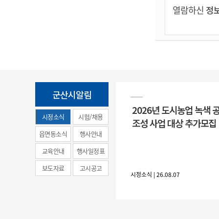
열람하신
정보
군산시알림
2026년 도시농업 녹색 
시정소식
시험/채용
조성 사업 대상 추가모집
(municipal
읍면동소식
행사안내
news)
교육안내
행사일정표
보도자료
고시공고
시정소식 | 26.08.07