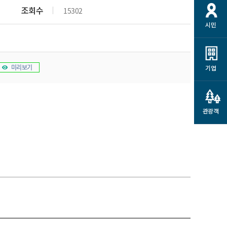
개
재정정보 공개
공공저작물
션
조회수
15302
시민
통계정보
행정규제개혁
소상공인 지원
민방위/재난안전
시스템
행정규제개혁안내
고유가 피해지원금
민방위
규제신문고
미리보기
군산사랑배달 배달의명수
기업
재난안전
규제입증요청
카드수수료 지원
풍수해보험
사
규제정보포털
소상공인지원
재해예방
관광객
관련기관 안내
군산시착한가격업소
시민대상보험
통계
영조물 배상보험
인 현황
군산시민 안전보험
군산시민 자전거보험
군산 상품
농업인안전보험 농가부담
 가이드북
금 지원사업