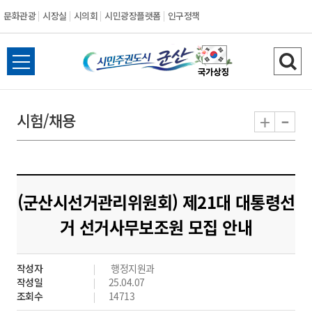
문화관광
시장실
시의회
시민광장플랫폼
인구정책
시
전
검
민
체
색
메
하
-
+
시험/채용
주
뉴
기
열
권
기
도
(군산시선거관리위원회) 제21대 대통령선
시
거 선거사무보조원 모집 안내
군
작성자
행정지원과
산
작성일
25.04.07
조회수
14713