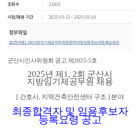
조회수
13420
시험/채용 기간
2025-03-13 ~ 2025-03-18
첨부파일
2025년제1,2회지방임기제공무원최종합격자및임용후보자등록요령공
고.hwp
미리보기
군산시인사위원회 공고 제
2025-5
호
2025
년 제
1, 2
회 군산시
지방임기제공무원 채용
[
간호사
,
지역건축안전센터 구조
]
분야
최종합격자 및 임용후보자
등록요령 공고