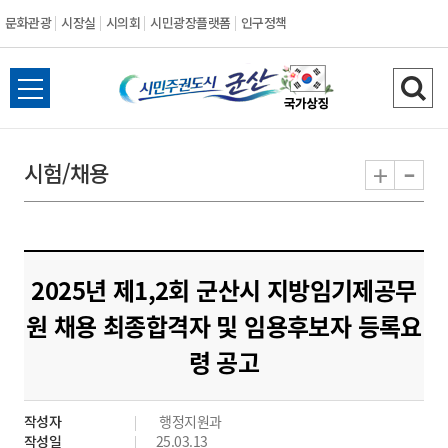
문화관광
시장실
시의회
시민광장플랫폼
인구정책
시
전
검
민
체
색
메
하
-
+
시험/채용
주
뉴
기
열
권
기
도
2025년 제1,2회 군산시 지방임기제공무
시
원 채용 최종합격자 및 임용후보자 등록요
령 공고
군
산
작성자
행정지원과
작성일
25.03.13