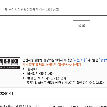
기부자 예우제
기부자 명예의 전당
(재)군산시상권활성화재단 직원 채용 공고
기금사업
군산시 답례품
목록
고향사랑기부제 소식
군산시청 경암동 행정민원계에서 제작한
"시험/채용"
저작물은
"공공누
제 4 유형: 출처표시+상업적 이용금지+변경금지
출처표시
비상업적 이용만 가능
변형 등 2차적 저작물 작성 금지
※ 공공누리 마크를 클릭하시면 상세내용을 확인 하실 수 있습니다.
23-04-21