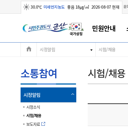
맑음
문
30.0℃
미세먼지농도
좋음 18㎍/㎥
2026-08-07 현재
시
민원안내
민
전
시정알림
시험/채용
군산새만금
민원안내
소통참여
생활복지
경제산업
정보공개
군산소개
전북소개
주
군산에서 시작되는 새만금
전북특별자치도 소개
군산사랑상품권
민원창구안내
정보공개제도
복지/보건
시정알림
군산시 비전
체
권
민원이용안내
시정소식
인구정책
상품권 안내
제도안내
전북특별자치도란?
메
소통참여
시험/채용
민원수수료
시험/채용
통합돌봄
상품권 공지사항
비공개대상정보
전북특별자치도 용어 Q&A
뉴
도
종합민원창구
보도자료
주민복지
상품권 Q&A
불복구제절차
자료실
시
아름다운 배려창구
행사안내
아동/청소년
상품권 이용규약
수수료
열
시정알림
홍보영상 게시판
토지정보민원창구
행사일정표
여성/가족
판매대행점 조회
정보공개서식
림
군
대표전화
대표전화
대표전화
대표전화
대표전화
대표전화
대표전화
대표전화
063-454-4000
063-454-4000
063-454-4000
063-454-4000
063-454-4000
063-454-4000
063-454-4000
063-454-4000
시정소식
무인민원발급기
교육안내
노인복지
지류상품권 재고조회
시험/채용
산
보건소식
장애인복지
부서 및 담당자 연락처
부서 및 담당자 연락처
부서 및 담당자 연락처
부서 및 담당자 연락처
부서 및 담당자 연락처
부서 및 담당자 연락처
부서 및 담당자 연락처
부서 및 담당자 연락처
보도자료
고시공고
사회서비스(바우처)