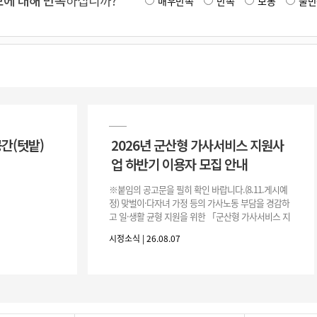
에 대해 만족
하십니까?
매우만족
만족
보통
불만
공간(텃밭)
2026년 군산형 가사서비스 지원사
업 하반기 이용자 모집 안내
※붙임의 공고문을 필히 확인 바랍니다.(8.11.게시예
정) 맞벌이·다자녀 가정 등의 가사노동 부담을 경감하
고 일·생활 균형 지원을 위한 「군산형 가사서비스 지
원사업」하반기 이용자를 다음과 같이 추가 모집하오
시정소식 | 26.08.07
니 많은 참여 바랍니다. 1