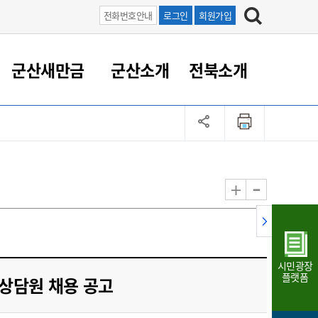
전화번호안내
로그인
회원가입
군산새만금
군산소개
전북소개
정 대응
족관계
부서/업무
RE100의 중심 새만금
도시/공원/주택
산업인프라
정책실명제
토지/건축
읍면동 안내
군산새만금 홍보 영상
조직운영6대지표
농업/축산업
도시재생
지방세
족관계
도시계획/지구단위계획
군산국가산업단지
정책실명제 안내
지방세
도시재생사업
민선8기 농업비전/발전방
공무원 정원
향
-
+
공원녹지
군산2국가산업단지
국민신청실명제안내
지방세환급금신청
도시재생(현장)지원센터
과장급이상 상위직 비율
농산물 유통
식
주택
새만금산업단지
정책실명제 중점관리 대상
지방세 상담챗봇
도시재생시설 현황
공무원 1인당 주민수
가축방역
자료실
자유무역지역
도시재생 공지/행사
현장공무원 비율
동물복지
지방산업단지
재정규모대비 인건비운영
시민광장
농공단지
실국본부수
플랫폼
상담원 채용 공고
림 서비
산업단지 지도
내고장 알리미
구
항만/여객/공항/철도/컨벤