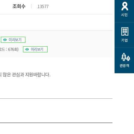
개
재정정보 공개
공공저작물
션
조회수
13577
시민
통계정보
행정규제개혁
소상공인 지원
민방위/재난안전
시스템
행정규제개혁안내
고유가 피해지원금
민방위
규제신문고
미리보기
군산사랑배달 배달의명수
기업
재난안전
규제입증요청
드 : 676회)
카드수수료 지원
미리보기
풍수해보험
사
규제정보포털
소상공인지원
재해예방
관광객
관련기관 안내
 많은 관심과 지원바랍니다.
군산시착한가격업소
시민대상보험
통계
영조물 배상보험
인 현황
군산시민 안전보험
군산시민 자전거보험
군산 상품
농업인안전보험 농가부담
 가이드북
금 지원사업