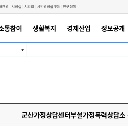
화관광
시장실
시의회
시민광장플랫폼
인구정책
소통참여
생활복지
경제산업
정보공개
새만금 해양거점도시 군산
정보공개 목록/청구
시민참여서비스
여권 민원
기업지원
교육
군산시 소개
군산시 관할권 주요논리
각종 신고/민원
사전정보공표
일자리/창업
차량 민원
상하수도
시청안내
새만금 관할구역 결
주민등록/인감/가
교통안내
기업목록
인사운영
SNS소식
여권발급안내
시민광장플랫폼
교육지원
투자기업 인센티브
정보공개 목록/청구
군산 현황
차량등록사업소 안내
하수도 계획
군산시 명장
사전정보공표
청사종합안내
주민등록/인감/가
시내버스
일반기업 목록
2022년도 통계
조직도
여권 서식
시장에게 바란다
평생교육
기업지원정책
군산의 역사
차량 신규/이전 등록
상수도시설
구인구직
수시공표
전화번호안내
각종서식
택시
사회적경제기업
2023년도 통계
업무
나의민원
학자금대출이자지원
경제 공지/서식
수상현황
저당권 설정/말소 등록
수질검사
청년뜰(청년센터/창업센터)
부서별 팩스번호
시외버스/고속버스
공장 검색
2024년도 통계
부서소
나도한마디
우리아이 꿈탐험 지원사업
기업애로해소SOS
자연지리특성
등록원부 열람/발급
상수도/하수도 요금
시청 오시는 길
철도/항공
2025년도 통계
부서별 
군산시사회적경제지원센터
칭찬합시다
시민정보화교육
강소연구개발특구
행정구역/행정지도
자동차 등록 서식
요금조회납부시스템
여객선
설문조사
부모학교예약시스템
자매결연/국제협력 도시
자동차 과태료 조회 및 납부
공공하수처리시설
교통 관련사이트
일자리 지원사업
군산가정상담센터부설가정폭력상담소 
자원봉사참여
군산어린이시청
군산의 상징
자동차 정기(종합)검사 기
주정차단속 문자알
일자리지원센터
간조회 및 검사예약
스
전자민원창
적극행정
디지털배움터