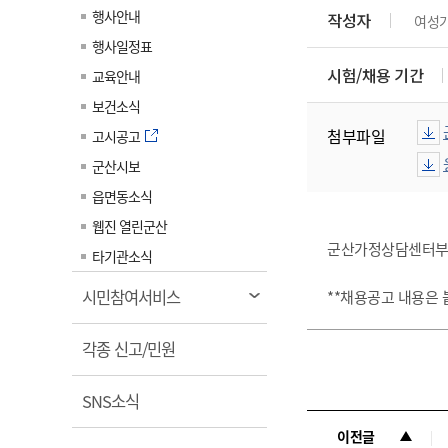
계약정보공개
행사안내
작성자
여성
전화번호안내
전화번호안내
전화번호안내
전화번호안내
전화번호안내
전화번호안내
전화번호안내
전화번호안내
군산시보
장사정보
행사일정표
입찰/계약정보
읍면동소식
주민복지 안내서
주요시책
수산업
찾아오시는길
찾아오시는길
찾아오시는길
찾아오시는길
찾아오시는길
찾아오시는길
찾아오시는길
찾아오시는길
시험/채용 기간
교육안내
용역과제
민원편의제도
웹진 열린군산
시정계획
어업현황
보건소식
타기관소식
민원 1회방문 처리제
주요업무
첨부파일
수산물 안전정보
고시공고
어디서나 민원처리제
시정백서
군산시보
군산수산물 소비촉진행사
상품권 구매 사용 및 관리
사전심사 청구제도
읍면동소식
군산 특화 수산물
민원인 후견인제
웹진 열린군산
군산가정상담센터부설
복합민원 상담예약제
타기관소식
폐업신고 원스톱서비스
열
시민참여서비스
**채용공고 내용은 
납세자 보호관제도
림
열
『안심상속』 원스톱 서비
각종 신고/민원
스
림
열
SNS소식
림
이전글