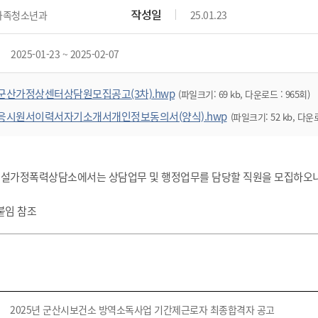
위원회 현황
공공데이터 개방
업무추진비공
군산시 무상교통
작성일
가족청소년과
25.01.23
공부의 명수
정부24
위원회 명단공개
공공데이터 개방
예산/재정
법률정보
국민신문고
건설
부동산
에너지
2025-01-23 ~ 2025-02-07
환경
청소
위생
위원회 회의록 공개
공공데이터 수요조사
민원편람/서식
한눈에 서비스
전자가족관계등록
예산안내
조례규칙 입법예고
경제동향
도로/가로등
부동산 정보
태양광
환경선언문
청소정보
공중위생
재정공시
조례규칙 입법예고(구)
물가정보
군산가정상센터상담원모집공고(3차).hwp
(파일크기: 69 kb, 다운로드 : 965회)
자전거
주소/건축/지적/지리정보
가스/석유
인터넷등기소
환경기본정보
대형폐기물 배출신고
위생용품 제조업
결산보고서
법률정보 관련사이트
사회조사
응시원서이력서자기소개서개인정보동의서(양식).hwp
(파일크기: 52 kb, 다운로
조상땅찾기
국세청홈택스
화학물질 관리지도
공모사업
생활쓰레기 처리요령
식품위생
중기지방재정계획
사업체조
위택스
미세먼지 대응
음식물쓰레기 처리요령
문화 콘텐츠업
투자심사
통계연보
부동산통합민원
가정폭력상담소에서는 상담업무 및 행정업무를 담당할 직원을 모집하오니
환경영향평가
폐기물 처리시설 현황
예산낭비신고
청년통계
체육
공공데이터포털
석면해체 건축물정보
보조금 부정수급 신고
주민등록
붙임 참조
새올전자민원창구
체육시설 안내
환경오염업소 공개
공유재산
체류외국
군산시체육회
환경 관련사이트
재정용어사전
생활체육 공지
군산시 고향사랑기부제
고향사랑기부제 소개
군산상품
2025년 군산시보건소 방역소독사업 기간제근로자 최종합격자 공고