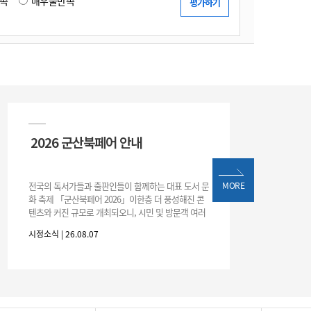
족
매우불만족
2026 군산북페어 안내
전국의 독서가들과 출판인들이 함께하는 대표 도서 문
MORE
화 축제 「군산북페어 2026」이한층 더 풍성해진 콘
텐츠와 커진 규모로 개최되오니, 시민 및 방문객 여러
분의 많은 관심과 참여 바랍니다.□ 행사 개요행사 기
시정소식 | 26.08.07
간: 2026. 8. 28.