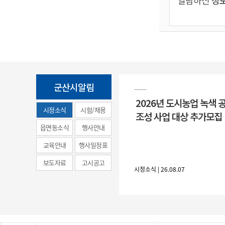
열람하신
정보
군산시알림
2026년 도시농업 녹색 
시정소식
시험/채용
조성 사업 대상 추가모집
(municipal
읍면동소식
행사안내
news)
교육안내
행사일정표
보도자료
고시공고
시정소식 | 26.08.07