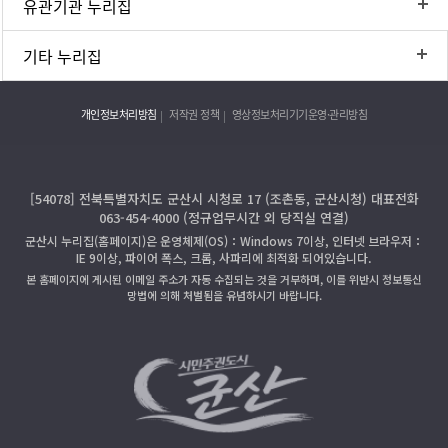
유관기관 누리집
기타 누리집
개인정보처리방침
저작권 정책
영상정보처리기기운영·관리방침
[54078] 전북특별자치도 군산시 시청로 17 (조촌동, 군산시청) 대표전화
063-454-4000 (정규업무시간 외 당직실 연결)
군산시 누리집(홈페이지)은 운영체제(OS)：Windows 7이상, 인터넷 브라우저：
IE 9이상, 파이어 폭스, 크롬, 사파리에 최적화 되어있습니다.
본 홈페이지에 게시된 이메일 주소가 자동 수집되는 것을 거부하며, 이를 위반시 정보통신
망법에 의해 처벌됨을 유념하시기 바랍니다.