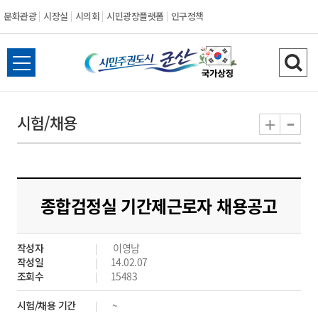
문화관광
시장실
시의회
시민광장플랫폼
인구정책
시
전
검
민
체
색
메
하
-
+
시험/채용
주
뉴
기
열
권
기
도
종합검정실 기간제근로자 채용공고
시
작성자
이영남
군
작성일
14.02.07
조회수
15483
산
시험/채용 기간
~