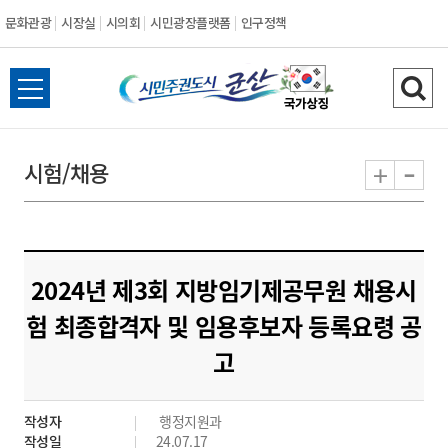
문화관광
시장실
시의회
시민광장플랫폼
인구정책
시
전
검
민
체
색
메
하
-
+
시험/채용
주
뉴
기
열
권
기
도
2024년 제3회 지방임기제공무원 채용시
시
험 최종합격자 및 임용후보자 등록요령 공
고
군
산
작성자
행정지원과
작성일
24.07.17