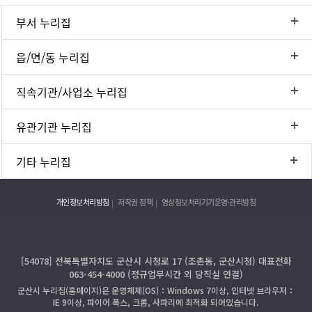
부서 누리집
읍/면/동 누리집
직속기관/사업소 누리집
유관기관 누리집
기타 누리집
개인정보처리방침
저작권 정책
영상정보처리기기운영·관리방침
[54078] 전북특별자치도 군산시 시청로 17 (조촌동, 군산시청) 대표전화
063-454-4000 (정규업무시간 외 당직실 연결)
군산시 누리집(홈페이지)은 운영체제(OS)：Windows 7이상, 인터넷 브라우저：
IE 9이상, 파이어 폭스, 크롬, 사파리에 최적화 되어있습니다.