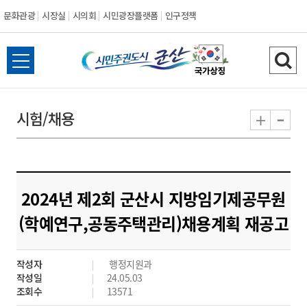
문화관광
시장실
시의회
시민광장플랫폼
인구정책
시
전
검
민
체
색
메
하
-
+
시험/채용
주
뉴
기
열
권
기
도
2024년 제2회 군산시 지방임기제공무원
시
(학예연구,공동주택관리)채용계획 재공고
군
작성자
행정지원과
산
작성일
24.05.03
조회수
13571