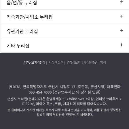
읍/면/동 누리집
직속기관/사업소 누리집
유관기관 누리집
기타 누리집
개인정보처리방침
저작권 정책
영상정보처리기기운영·관리방침
[54078] 전북특별자치도 군산시 시청로 17 (조촌동, 군산시청) 대표전화
063-454-4000 (정규업무시간 외 당직실 연결)
군산시 누리집(홈페이지)은 운영체제(OS)：Windows 7이상, 인터넷 브라우저：
IE 9이상, 파이어 폭스, 크롬, 사파리에 최적화 되어있습니다.
본 홈페이지에 게시된 이메일 주소가 자동 수집되는 것을 거부하며, 이를 위반시 정보통신
망법에 의해 처벌됨을 유념하시기 바랍니다.