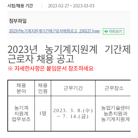
시험/채용 기간
2023-02-27 ~ 2023-03-03
첨부파일
2023년농기계지원계기간제근로자채용공고_230227.hwp
미리보기
2023년 농기계지원계 기간제
근로자 채용 공고
※ 자세한사항은 붙임문서 참조하세요
채용
채용
근무기간
근무장소
분야
인원
농기계
농업기술센터
2023. 3. 8.(
수
)
1
명
지원계
농촌지원과
~ 7. 14.(
금
)
업무보조
농기계지원계