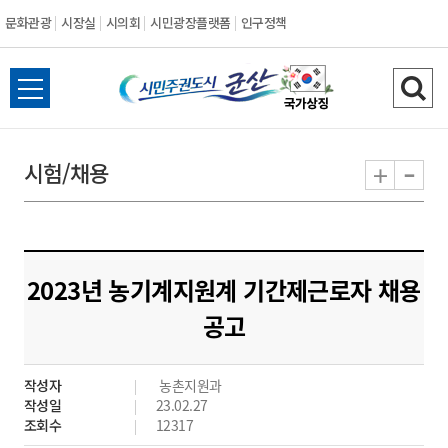
문화관광
시장실
시의회
시민광장플랫폼
인구정책
시
전
검
민
체
색
메
하
-
+
시험/채용
주
뉴
기
열
권
기
도
2023년 농기계지원계 기간제근로자 채용
시
공고
군
작성자
농촌지원과
산
작성일
23.02.27
조회수
12317