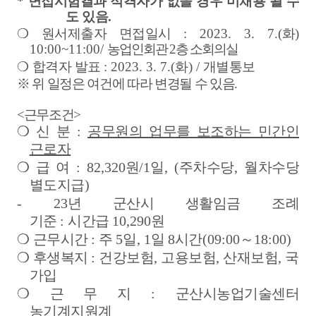
*
면접시험결과 적격자가 없을 경우 미채용 될 수
도 있음
.
❍
원서제출자 면접일시
: 2023. 3. 7.(
화
)
10:00~11:00/
농업인회관
2
층 소회의실
❍
합격자 발표
: 2023. 3. 7.(
화
) /
개별통보
※
위 일정은 여건에 따라 변경될 수 있음
.
<근무조건>
❍
신 분
:
공무원의 업무를 보조하는 민간인
근로자
❍
급 여
: 82,320
원
/1
일
, (
주차수당
,
월차수당
별도지급
)
- 23
년 군산시 생활임금 조례
기준
:
시간급
10,290
원
❍
근무시간
:
주
5
일
, 1
일
8
시간
(09:00
～
18:00)
❍
후생복지
:
건강보험
,
고용보험
,
산재보험
,
국민
가입
❍
근 무 지
:
군산시농업기술센터
농기계지원계