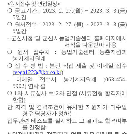
<원서접수 및 면접일정>
❍
공고기간
: 2023. 2. 27.(
월
) ~ 2023. 3. 3.(
금
)
5
일간
❍
원서접수
: 2023. 2. 27..(
월
) ~ 2023. 3. 3.(
금
)
5
일간
-
군산시청 및 군산시농업기술센터 홈페이지에서
서식을 다운받아 사용
❍
원서 접수처
:
농업기술센터 농촌지원과
농기계지원계
❍
접 수 방 법
:
본인 직접 제출 및 이메일 접수
(
vega1223@korea.kr
)
-
이메일 접수시 농기계지원계
(063-454-
5902)
연락 필
❍
1
차 서류심사
⇒
2
차 면접
(
서류전형 합격자에
한함
)
단 자격 및 경력조건이 유사한 지원자가 다수일
경우 담당자가 정하는
업무관련 테스트를 실시하고 그 결과로 합격여부
를 결정함
.