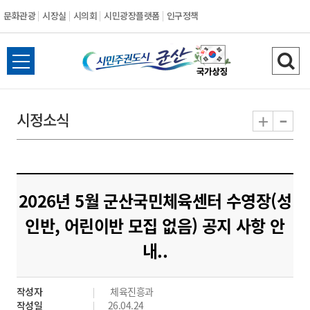
문화관광
시장실
시의회
시민광장플랫폼
인구정책
시
전
검
민
체
색
메
하
-
+
시정소식
주
뉴
기
열
권
기
도
2026년 5월 군산국민체육센터 수영장(성
시
인반, 어린이반 모집 없음) 공지 사항 안
내..
군
산
작성자
체육진흥과
작성일
26.04.24