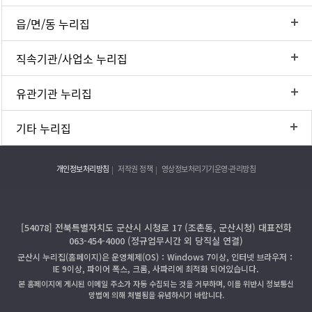
읍/면/동 누리집
직속기관/사업소 누리집
유관기관 누리집
기타 누리집
개인정보처리방침
저작권 정책
영상정보처리기기운영·관리방침
[54078] 전북특별자치도 군산시 시청로 17 (조촌동, 군산시청) 대표전화
063-454-4000 (정규업무시간 외 당직실 연결)
군산시 누리집(홈페이지)은 운영체제(OS)：Windows 7이상, 인터넷 브라우저：
IE 9이상, 파이어 폭스, 크롬, 사파리에 최적화 되어있습니다.
본 홈페이지에 게시된 이메일 주소가 자동 수집되는 것을 거부하며, 이를 위반시 정보통신
망법에 의해 처벌됨을 유념하시기 바랍니다.