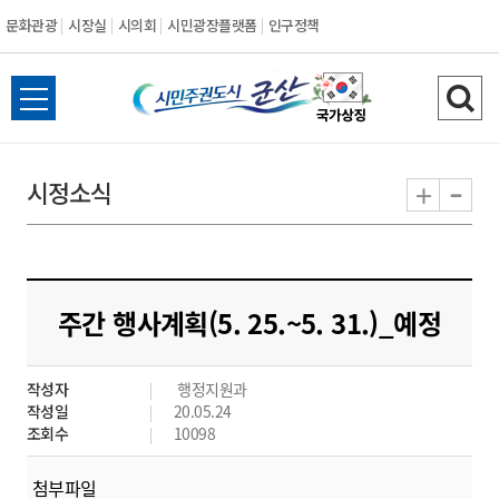
문화관광
시장실
시의회
시민광장플랫폼
인구정책
시
전
검
민
체
색
메
하
-
+
시정소식
주
뉴
기
열
권
기
도
주간 행사계획(5. 25.~5. 31.)_예정
시
작성자
행정지원과
군
작성일
20.05.24
조회수
10098
산
첨부파일