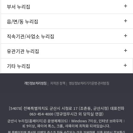
부서 누리집
읍/면/동 누리집
직속기관/사업소 누리집
유관기관 누리집
기타 누리집
개인정보처리방침
저작권 정책
영상정보처리기기운영·관리방침
[54078] 전북특별자치도 군산시 시청로 17 (조촌동, 군산시청) 대표전화
063-454-4000 (정규업무시간 외 당직실 연결)
군산시 누리집(홈페이지)은 운영체제(OS)：Windows 7이상, 인터넷 브라우저：
IE 9이상, 파이어 폭스, 크롬, 사파리에 최적화 되어있습니다.
본 홈페이지에 게시된 이메일 주소가 자동 수집되는 것을 거부하며, 이를 위반시 정보통신