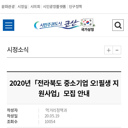
문화관광
시장실
시의회
시민광장플랫폼
인구정책
시
전
검
민
체
색
메
하
-
+
시정소식
주
뉴
기
열
권
기
도
2020년「전라북도 중소기업 오!필생 지
시
원사업」모집 안내
군
작성자
먹거리정책과
산
작성일
20.05.19
조회수
10054