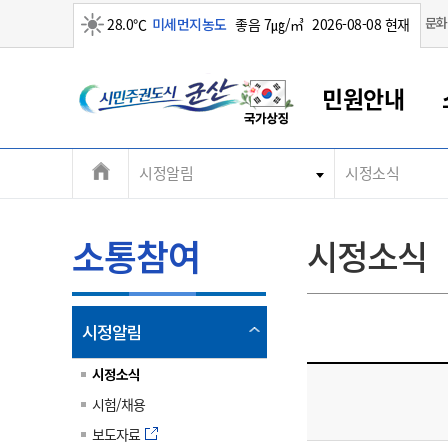
맑음
문화
28.0℃
미세먼지농도
좋음 7㎍/㎥
2026-08-08 현재
시
민원안내
민
전
시정알림
시정소식
군산새만금
민원안내
소통참여
생활복지
경제산업
정보공개
군산소개
전북소개
주
군산에서 시작되는 새만금
전북특별자치도 소개
군산사랑상품권
민원창구안내
정보공개제도
복지/보건
시정알림
군산시 비전
체
권
민원이용안내
시정소식
인구정책
상품권 안내
제도안내
전북특별자치도란?
메
소통참여
시정소식
민원수수료
시험/채용
통합돌봄
상품권 공지사항
비공개대상정보
전북특별자치도 용어 Q&A
뉴
도
종합민원창구
보도자료
주민복지
상품권 Q&A
불복구제절차
자료실
시
아름다운 배려창구
행사안내
아동/청소년
상품권 이용규약
수수료
열
시정알림
홍보영상 게시판
토지정보민원창구
행사일정표
여성/가족
판매대행점 조회
정보공개서식
림
군
대표전화
대표전화
대표전화
대표전화
대표전화
대표전화
대표전화
대표전화
063-454-4000
063-454-4000
063-454-4000
063-454-4000
063-454-4000
063-454-4000
063-454-4000
063-454-4000
시정소식
무인민원발급기
교육안내
노인복지
지류상품권 재고조회
시험/채용
산
보건소식
장애인복지
부서 및 담당자 연락처
부서 및 담당자 연락처
부서 및 담당자 연락처
부서 및 담당자 연락처
부서 및 담당자 연락처
부서 및 담당자 연락처
부서 및 담당자 연락처
부서 및 담당자 연락처
보도자료
고시공고
사회서비스(바우처)