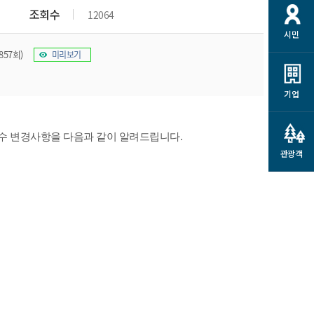
개
재정정보 공개
공공저작물
션
조회수
12064
시민
통계정보
행정규제개혁
소상공인 지원
857회)
미리보기
민방위/재난안전
시스템
행정규제개혁안내
고유가 피해지원금
민방위
규제신문고
군산사랑배달 배달의명수
기업
재난안전
규제입증요청
카드수수료 지원
풍수해보험
사
규제정보포털
수 변경사항을 다음과 같이 알려드립니다.
소상공인지원
재해예방
관광객
관련기관 안내
군산시착한가격업소
시민대상보험
통계
영조물 배상보험
인 현황
군산시민 안전보험
군산시민 자전거보험
군산 상품
농업인안전보험 농가부담
 가이드북
금 지원사업