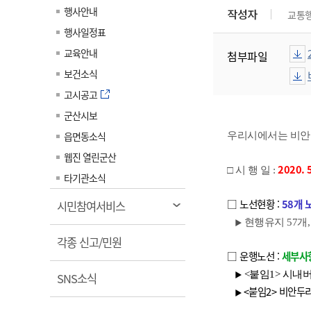
계약정보공개
행사안내
작성자
교통
전화번호안내
전화번호안내
전화번호안내
전화번호안내
전화번호안내
전화번호안내
전화번호안내
전화번호안내
군산시보
장사정보
행사일정표
입찰/계약정보
읍면동소식
주민복지 안내서
주요시책
수산업
찾아오시는길
찾아오시는길
찾아오시는길
찾아오시는길
찾아오시는길
찾아오시는길
찾아오시는길
찾아오시는길
교육안내
첨부파일
용역과제
민원편의제도
웹진 열린군산
시정계획
어업현황
보건소식
타기관소식
민원 1회방문 처리제
주요업무
수산물 안전정보
고시공고
어디서나 민원처리제
시정백서
군산시보
군산수산물 소비촉진행사
상품권 구매 사용 및 관리
사전심사 청구제도
읍면동소식
군산 특화 수산물
우리시에서는 비안도
민원인 후견인제
웹진 열린군산
2020.
□ 시 행 일 :
복합민원 상담예약제
타기관소식
폐업신고 원스톱서비스
□ 노선현황 :
58개 
열
시민참여서비스
납세자 보호관제도
림
현행유지 57개,
▶
열
『안심상속』 원스톱 서비
각종 신고/민원
스
□ 운행노선 :
세부사항
림
<붙임1> 시내버
열
▶
SNS소식
<붙임2> 비안두
림
▶