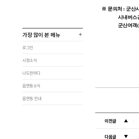
※
문의처
:
군산
시내버스공
군산여객
가장 많이 본 메뉴
로그인
시정소식
나도한마디
읍면동소식
읍면동 안내
이전글
다음글