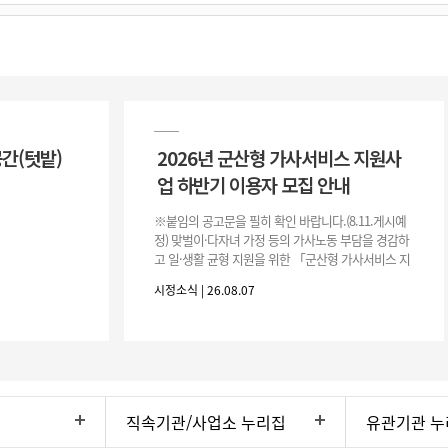
공간(텃밭)
2026년 군산형 가사서비스 지원사
업 하반기 이용자 모집 안내
※붙임의 공고문을 필히 확인 바랍니다.(8.11.게시예
정) 맞벌이·다자녀 가정 등의 가사노동 부담을 경감하
고 일·생활 균형 지원을 위한 「군산형 가사서비스 지
원사업」하반기 이용자를 다음과 같이 추가 모집하오
시정소식 | 26.08.07
니 많은 참여 바랍니다. 1
직속기관/사업소 누리집
유관기관 누