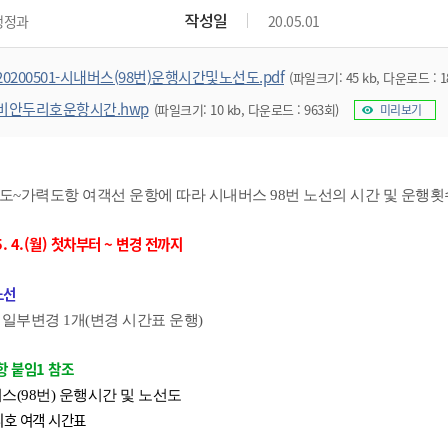
위원회 현황
공공데이터 개방
업무추진비공
군산시 무상교통
작성일
행정과
20.05.01
공부의 명수
정부24
위원회 명단공개
공공데이터 개방
예산/재정
법률정보
국민신문고
건설
부동산
에너지
20200501-시내버스(98번)운행시간및노선도.pdf
(파일크기: 45 kb, 다운로드 : 1
환경
청소
위생
위원회 회의록 공개
공공데이터 수요조사
민원편람/서식
한눈에 서비스
전자가족관계등록
예산안내
조례규칙 입법예고
경제동향
도로/가로등
부동산 정보
태양광
비안두리호운항시간.hwp
(파일크기: 10 kb, 다운로드 : 963회)
미리보기
환경선언문
청소정보
공중위생
재정공시
조례규칙 입법예고(구)
물가정보
자전거
주소/건축/지적/지리정보
가스/석유
인터넷등기소
환경기본정보
대형폐기물 배출신고
위생용품 제조업
결산보고서
법률정보 관련사이트
사회조사
조상땅찾기
국세청홈택스
화학물질 관리지도
공모사업
생활쓰레기 처리요령
식품위생
중기지방재정계획
사업체조
~가력도항 여객선 운항에 따라 시내버스 98번 노선의 시간 및 운행횟
위택스
미세먼지 대응
음식물쓰레기 처리요령
문화 콘텐츠업
투자심사
통계연보
부동산통합민원
 5. 4.(월) 첫차부터 ~ 변경 전까지
환경영향평가
폐기물 처리시설 현황
예산낭비신고
청년통계
체육
공공데이터포털
석면해체 건축물정보
보조금 부정수급 신고
주민등록
노선
새올전자민원창구
체육시설 안내
환경오염업소 공개
공유재산
체류외국
 일부변경 1개(변경 시간표 운행)
군산시체육회
환경 관련사이트
재정용어사전
 붙임1 참조
생활체육 공지
군산시 고향사랑기부제
스(98번) 운행시간 및 노선도
리호 여객 시간표
고향사랑기부제 소개
군산상품