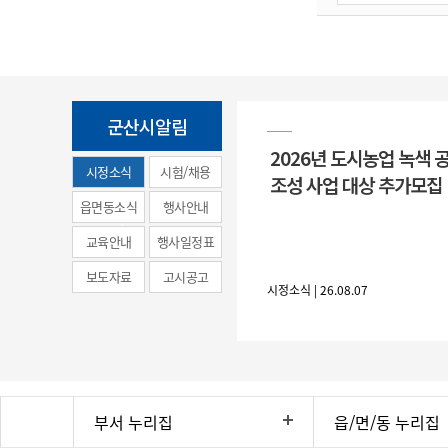
군산시알림
2026년 도시농업 녹색 
시정소식
시험/채용
조성 사업 대상 추가모집
(municipal
읍면동소식
행사안내
news)
교육안내
행사일정표
보도자료
고시공고
시정소식 | 26.08.07
부서 누리집
읍/면/동 누리집