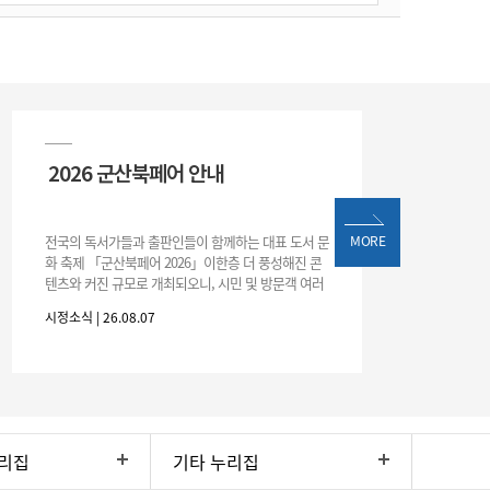
2026 군산북페어 안내
전국의 독서가들과 출판인들이 함께하는 대표 도서 문
MORE
화 축제 「군산북페어 2026」이한층 더 풍성해진 콘
텐츠와 커진 규모로 개최되오니, 시민 및 방문객 여러
분의 많은 관심과 참여 바랍니다.□ 행사 개요행사 기
시정소식 | 26.08.07
간: 2026. 8. 28.
리집
기타 누리집