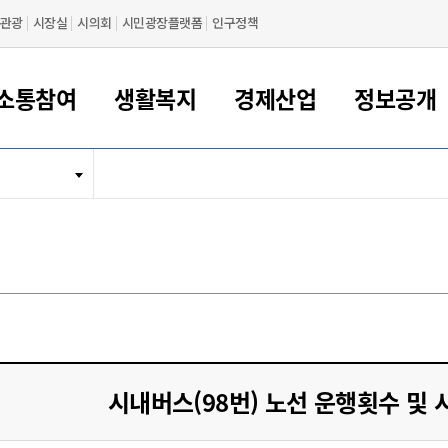
관광
시장실
시의회
시민광장플랫폼
인구정책
소통참여
생활복지
경제산업
정보공개
새만금 해양거점도시 군산
정보공개 목록/청구
시민참여서비스
여권 민원
기업지원
교육
군산시 소개
군산시 관할권 주요논리
각종 신고/민원
사전정보공표
일자리/창업
차량 민원
상하수도
시청안내
새만금 관할구역 결
주민등록/인감/가
교통안내
기업목록
인사운영
SNS소식
여권발급안내
시민광장플랫폼
교육지원
투자기업 인센티브
정보공개 목록/청구
군산 현황
차량등록사업소 안내
하수도 계획
군산시 명장
사전정보공표
청사종합안내
주민등록/인감/가
시내버스
일반기업 목록
2022년도 통계
조직도
여권 서식
시장에게 바란다
평생교육
기업지원정책
군산의 역사
차량 신규/이전 등록
상수도시설
구인구직
수시공표
전화번호안내
각종서식
택시
사회적경제기업
2023년도 통계
업무
나의민원
학자금대출이자지원
경제 공지/서식
수상현황
저당권 설정/말소 등록
수질검사
청년뜰(청년센터/창업센터)
부서별 팩스번호
시외버스/고속버스
공장 검색
2024년도 통계
부서소
나도한마디
우리아이 꿈탐험 지원사업
기업애로해소SOS
자연지리특성
등록원부 열람/발급
상수도/하수도 요금
시청 오시는 길
철도/항공
2025년도 통계
부서별 
군산시사회적경제지원센터
칭찬합시다
시민정보화교육
강소연구개발특구
행정구역/행정지도
자동차 등록 서식
요금조회납부시스템
여객선
설문조사
부모학교예약시스템
자매결연/국제협력 도시
자동차 과태료 조회 및 납부
공공하수처리시설
교통 관련사이트
일자리 지원사업
시내버스(98번) 노선 운행횟수 및 
자원봉사참여
군산어린이시청
군산의 상징
자동차 정기(종합)검사 기
주정차단속 문자알
일자리지원센터
간조회 및 검사예약
스
전자민원창
적극행정
디지털배움터