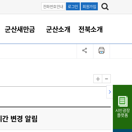
전화번호안내
로그인
회원가입
군산새만금
군산소개
전북소개
정 대응
족관계
부서/업무
RE100의 중심 새만금
도시/공원/주택
산업인프라
정책실명제
토지/건축
읍면동 안내
군산새만금 홍보 영상
조직운영6대지표
농업/축산업
도시재생
지방세
족관계
도시계획/지구단위계획
군산국가산업단지
정책실명제 안내
지방세
도시재생사업
민선8기 농업비전/발전방
공무원 정원
향
-
+
공원녹지
군산2국가산업단지
국민신청실명제안내
지방세환급금신청
도시재생(현장)지원센터
과장급이상 상위직 비율
농산물 유통
식
주택
새만금산업단지
정책실명제 중점관리 대상
지방세 상담챗봇
도시재생시설 현황
공무원 1인당 주민수
가축방역
자료실
자유무역지역
도시재생 공지/행사
현장공무원 비율
동물복지
지방산업단지
재정규모대비 인건비운영
시민광장
농공단지
실국본부수
플랫폼
시간 변경 알림
림 서비
산업단지 지도
내고장 알리미
구
항만/여객/공항/철도/컨벤