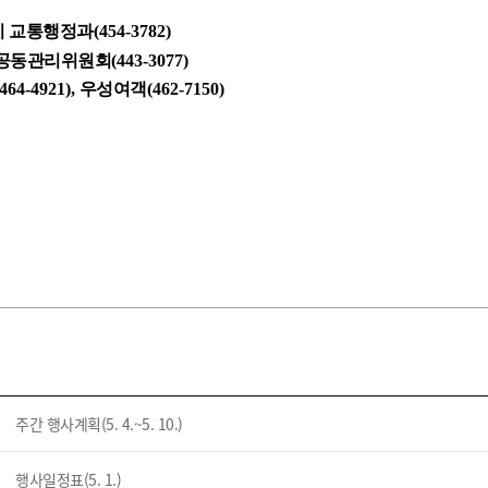
기부자 예우제
시 교통행정과
(454-3782)
기부자 명예의 전당
동관리위원회
(443-3077)
기금사업
(464-4921),
우성여객
(462-7150)
군산시 답례품
고향사랑기부제 소식
주간 행사계획(5. 4.~5. 10.)
행사일정표(5. 1.)