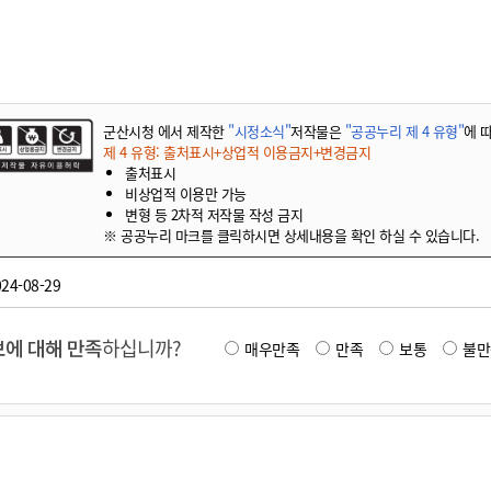
기부자 예우제
기부자 명예의 전당
기금사업
군산시 답례품
군산시청 에서 제작한
"시정소식"
저작물은
"공공누리 제 4 유형"
에 
고향사랑기부제 소식
제 4 유형: 출처표시+상업적 이용금지+변경금지
출처표시
비상업적 이용만 가능
변형 등 2차적 저작물 작성 금지
※ 공공누리 마크를 클릭하시면 상세내용을 확인 하실 수 있습니다.
24-08-29
에 대해 만족
하십니까?
매우만족
만족
보통
불만