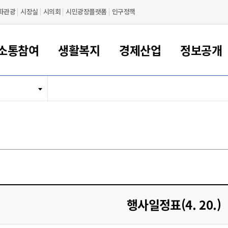
화관광
시장실
시의회
시민광장플랫폼
인구정책
소통참여
생활복지
경제산업
정보공개
새만금 해양거점도시 군산
정보공개 목록/청구
시민참여서비스
여권 민원
기업지원
교육
군산시 소개
군산시 관할권 주요논리
각종 신고/민원
사전정보공표
일자리/창업
차량 민원
상하수도
시청안내
새만금 관할구역 결
주민등록/인감/가
교통안내
기업목록
인사운영
SNS소식
여권발급안내
시민광장플랫폼
교육지원
투자기업 인센티브
정보공개 목록/청구
군산 현황
차량등록사업소 안내
하수도 계획
군산시 명장
사전정보공표
청사종합안내
주민등록/인감/가
시내버스
일반기업 목록
2022년도 통계
조직도
여권 서식
시장에게 바란다
평생교육
기업지원정책
군산의 역사
차량 신규/이전 등록
상수도시설
구인구직
수시공표
전화번호안내
각종서식
택시
사회적경제기업
2023년도 통계
업무
나의민원
학자금대출이자지원
경제 공지/서식
수상현황
저당권 설정/말소 등록
수질검사
청년뜰(청년센터/창업센터)
부서별 팩스번호
시외버스/고속버스
공장 검색
2024년도 통계
부서소
나도한마디
우리아이 꿈탐험 지원사업
기업애로해소SOS
자연지리특성
등록원부 열람/발급
상수도/하수도 요금
시청 오시는 길
철도/항공
2025년도 통계
부서별 
군산시사회적경제지원센터
칭찬합시다
시민정보화교육
강소연구개발특구
행정구역/행정지도
자동차 등록 서식
요금조회납부시스템
여객선
설문조사
부모학교예약시스템
자매결연/국제협력 도시
자동차 과태료 조회 및 납부
공공하수처리시설
교통 관련사이트
일자리 지원사업
행사일정표(4. 20.)
자원봉사참여
군산어린이시청
군산의 상징
자동차 정기(종합)검사 기
주정차단속 문자알
일자리지원센터
간조회 및 검사예약
스
전자민원창
적극행정
디지털배움터