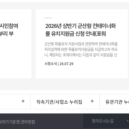
 시민참여
2026년 상반기 군산항 컨테이너화
부리 부
물 유치지원금 신청 안내(포워
군산항 화물유치 지원사업과 관련하여 컨테이너화물
처리실적에 따른 화물유치지원금을 지급하고자 하오
니, 해당되는 포워더께서는 다음과 같이 지원금을 신
청하시기 바랍니다. 1. 해당기간 : ‘25. 11. 1. ~ '26. 4.
시정소식 | 26.07.29
30.(6개
직속기관/사업소 누리집
유관기관 누
찾아오시는길
처리기기운영·관리방침