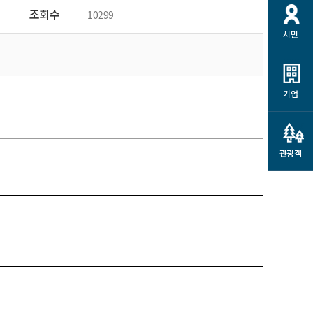
개
재정정보 공개
공공저작물
션
조회수
10299
시민
통계정보
행정규제개혁
소상공인 지원
민방위/재난안전
시스템
행정규제개혁안내
고유가 피해지원금
민방위
규제신문고
군산사랑배달 배달의명수
기업
재난안전
규제입증요청
카드수수료 지원
풍수해보험
사
규제정보포털
소상공인지원
재해예방
관광객
관련기관 안내
군산시착한가격업소
시민대상보험
통계
영조물 배상보험
인 현황
군산시민 안전보험
군산시민 자전거보험
군산 상품
농업인안전보험 농가부담
 가이드북
금 지원사업