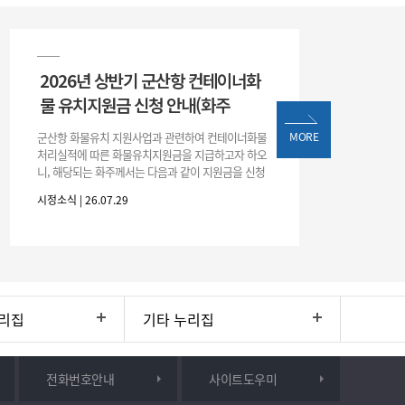
2026년 상반기 군산항 컨테이너화
물 유치지원금 신청 안내(화주
군산항 화물유치 지원사업과 관련하여 컨테이너화물
MORE
처리실적에 따른 화물유치지원금을 지급하고자 하오
니, 해당되는 화주께서는 다음과 같이 지원금을 신청
하시기 바랍니다. 1. 해당기간 : ‘25. 11. 1. ~ '26. 4. 30.
시정소식 | 26.07.29
(6개월
리집
기타 누리집
전화번호안내
사이트도우미