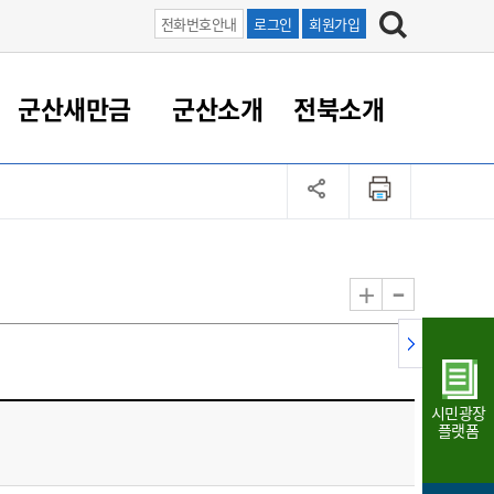
전화번호안내
로그인
회원가입
군산새만금
군산소개
전북소개
정 대응
족관계
부서/업무
RE100의 중심 새만금
도시/공원/주택
산업인프라
정책실명제
토지/건축
읍면동 안내
군산새만금 홍보 영상
조직운영6대지표
농업/축산업
도시재생
지방세
족관계
도시계획/지구단위계획
군산국가산업단지
정책실명제 안내
지방세
도시재생사업
민선8기 농업비전/발전방
공무원 정원
향
-
+
공원녹지
군산2국가산업단지
국민신청실명제안내
지방세환급금신청
도시재생(현장)지원센터
과장급이상 상위직 비율
농산물 유통
식
주택
새만금산업단지
정책실명제 중점관리 대상
지방세 상담챗봇
도시재생시설 현황
공무원 1인당 주민수
가축방역
자료실
자유무역지역
도시재생 공지/행사
현장공무원 비율
동물복지
지방산업단지
재정규모대비 인건비운영
시민광장
농공단지
실국본부수
플랫폼
림 서비
산업단지 지도
내고장 알리미
구
항만/여객/공항/철도/컨벤