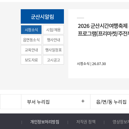
군산시알림
2026 군산시간여행축제
시정소식
시험/채용
프로그램(프리마켓/주전
(municipal
읍면동소식
행사안내
news)
교육안내
행사일정표
보도자료
고시공고
시정소식 | 26.07.30
부서 누리집
읍/면/동 누리집
개인정보처리방침
저작권 정책
영상정보