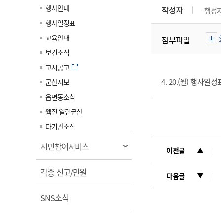
계약정보공개
행사안내
작성자
행정
전화번호안내
전화번호안내
전화번호안내
전화번호안내
전화번호안내
전화번호안내
전화번호안내
전화번호안내
군산시보
장사정보
행사일정표
입찰/계약정보
읍면동소식
주민복지 안내서
주요시책
수산업
찾아오시는길
찾아오시는길
찾아오시는길
찾아오시는길
찾아오시는길
찾아오시는길
찾아오시는길
찾아오시는길
교육안내
첨부파일
용역과제
민원편의제도
웹진 열린군산
시정계획
어업현황
보건소식
타기관소식
민원 1회방문 처리제
주요업무
수산물 안전정보
고시공고
어디서나 민원처리제
시정백서
4. 20.(월) 행사일
군산시보
군산수산물 소비촉진행사
상품권 구매 사용 및 관리
사전심사 청구제도
읍면동소식
군산 특화 수산물
민원인 후견인제
웹진 열린군산
복합민원 상담예약제
타기관소식
폐업신고 원스톱서비스
열
시민참여서비스
이전글
납세자 보호관제도
림
열
『안심상속』 원스톱 서비
각종 신고/민원
다음글
스
림
열
SNS소식
림