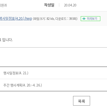
위원회 현황
공공데이터 개방
업무추진비공
군산시 무상교통
작성일
지원과
20.04.20
공부의 명수
정부24
위원회 명단공개
공공데이터 개방
예산/재정
법률정보
국민신문고
건설
부동산
에너지
행사일정표(4.20.).hwp
(파일크기: 82 kb, 다운로드 : 393회)
미리보기
환경
청소
위생
위원회 회의록 공개
공공데이터 수요조사
민원편람/서식
한눈에 서비스
전자가족관계등록
예산안내
조례규칙 입법예고
경제동향
도로/가로등
부동산 정보
태양광
환경선언문
청소정보
공중위생
재정공시
조례규칙 입법예고(구)
물가정보
자전거
주소/건축/지적/지리정보
가스/석유
인터넷등기소
환경기본정보
대형폐기물 배출신고
위생용품 제조업
결산보고서
법률정보 관련사이트
사회조사
정표 입니다.
조상땅찾기
국세청홈택스
화학물질 관리지도
공모사업
생활쓰레기 처리요령
식품위생
중기지방재정계획
사업체조
위택스
미세먼지 대응
음식물쓰레기 처리요령
문화 콘텐츠업
투자심사
통계연보
부동산통합민원
환경영향평가
폐기물 처리시설 현황
예산낭비신고
청년통계
체육
공공데이터포털
석면해체 건축물정보
보조금 부정수급 신고
주민등록
새올전자민원창구
행사일정표(4. 21.)
체육시설 안내
환경오염업소 공개
공유재산
체류외국
군산시체육회
환경 관련사이트
재정용어사전
주간 행사계획(4. 20.~4. 26.)
생활체육 공지
군산시 고향사랑기부제
고향사랑기부제 소개
군산상품
목록