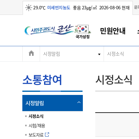
맑음
문
29.0℃
미세먼지농도
좋음 23㎍/㎥
2026-08-06 현재
시
민원안내
민
전
시정알림
시정소식
군산새만금
민원안내
소통참여
생활복지
경제산업
정보공개
군산소개
전북소개
주
군산에서 시작되는 새만금
전북특별자치도 소개
군산사랑상품권
민원창구안내
정보공개제도
복지/보건
시정알림
군산시 비전
체
권
민원이용안내
시정소식
인구정책
상품권 안내
제도안내
전북특별자치도란?
메
소통참여
시정소식
민원수수료
시험/채용
통합돌봄
상품권 공지사항
비공개대상정보
전북특별자치도 용어 Q&A
뉴
도
종합민원창구
보도자료
주민복지
상품권 Q&A
불복구제절차
자료실
시
아름다운 배려창구
행사안내
아동/청소년
상품권 이용규약
수수료
열
시정알림
홍보영상 게시판
토지정보민원창구
행사일정표
여성/가족
판매대행점 조회
정보공개서식
림
군
대표전화
대표전화
대표전화
대표전화
대표전화
대표전화
대표전화
대표전화
063-454-4000
063-454-4000
063-454-4000
063-454-4000
063-454-4000
063-454-4000
063-454-4000
063-454-4000
시정소식
무인민원발급기
교육안내
노인복지
지류상품권 재고조회
시험/채용
산
보건소식
장애인복지
부서 및 담당자 연락처
부서 및 담당자 연락처
부서 및 담당자 연락처
부서 및 담당자 연락처
부서 및 담당자 연락처
부서 및 담당자 연락처
부서 및 담당자 연락처
부서 및 담당자 연락처
보도자료
고시공고
사회서비스(바우처)