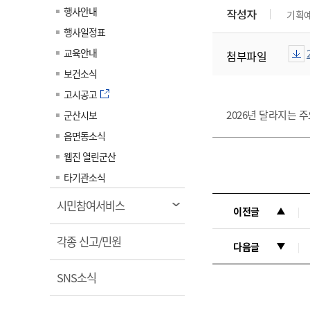
계약정보공개
행사안내
작성자
기획
전화번호안내
전화번호안내
전화번호안내
전화번호안내
전화번호안내
전화번호안내
전화번호안내
전화번호안내
군산시보
장사정보
행사일정표
입찰/계약정보
읍면동소식
주민복지 안내서
주요시책
수산업
찾아오시는길
찾아오시는길
찾아오시는길
찾아오시는길
찾아오시는길
찾아오시는길
찾아오시는길
찾아오시는길
교육안내
첨부파일
용역과제
민원편의제도
웹진 열린군산
시정계획
어업현황
보건소식
타기관소식
민원 1회방문 처리제
주요업무
수산물 안전정보
고시공고
어디서나 민원처리제
시정백서
2026년 달라지는 
군산시보
군산수산물 소비촉진행사
상품권 구매 사용 및 관리
사전심사 청구제도
읍면동소식
군산 특화 수산물
민원인 후견인제
웹진 열린군산
복합민원 상담예약제
타기관소식
폐업신고 원스톱서비스
열
시민참여서비스
이전글
납세자 보호관제도
림
열
『안심상속』 원스톱 서비
각종 신고/민원
다음글
스
림
열
SNS소식
림