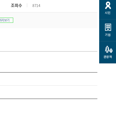
개
재정정보 공개
공공저작물
션
조회수
8714
시민
통계정보
행정규제개혁
소상공인 지원
미리보기
민방위/재난안전
시스템
행정규제개혁안내
고유가 피해지원금
민방위
규제신문고
군산사랑배달 배달의명수
기업
재난안전
규제입증요청
카드수수료 지원
풍수해보험
사
규제정보포털
소상공인지원
재해예방
관광객
관련기관 안내
군산시착한가격업소
시민대상보험
통계
영조물 배상보험
인 현황
군산시민 안전보험
군산시민 자전거보험
군산 상품
농업인안전보험 농가부담
 가이드북
금 지원사업