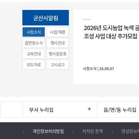
군산시알림
2026년 도시농업 녹색 
시정소식
시험/채용
조성 사업 대상 추가모집
(municipal
읍면동소식
행사안내
news)
교육안내
행사일정표
보도자료
고시공고
시정소식 | 26.08.07
부서 누리집
읍/면/동 누리집
개인정보처리방침
저작권 정책
영상정보