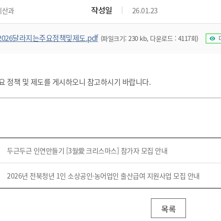
위원회 현황
공공데이터 개방
업무추진비공
군산시 무상교통
작성일
예산과
26.01.23
공부의 명수
정부24
위원회 명단공개
공공데이터 개방
예산/재정
법률정보
국민신문고
건설
부동산
에너지
2026달라지는주요정책및제도.pdf
(파일크기: 230 kb, 다운로드 : 4117회)
환경
청소
위생
위원회 회의록 공개
공공데이터 수요조사
민원편람/서식
한눈에 서비스
전자가족관계등록
예산안내
조례규칙 입법예고
경제동향
도로/가로등
부동산 정보
태양광
환경선언문
청소정보
공중위생
재정공시
조례규칙 입법예고(구)
물가정보
자전거
주소/건축/지적/지리정보
가스/석유
인터넷등기소
환경기본정보
대형폐기물 배출신고
위생용품 제조업
결산보고서
법률정보 관련사이트
사회조사
주요 정책 및 제도를 게시하오니 참고하시기 바랍니다.
조상땅찾기
국세청홈택스
화학물질 관리지도
공모사업
생활쓰레기 처리요령
식품위생
중기지방재정계획
사업체조
위택스
미세먼지 대응
음식물쓰레기 처리요령
문화 콘텐츠업
투자심사
통계연보
부동산통합민원
환경영향평가
폐기물 처리시설 현황
예산낭비신고
청년통계
체육
공공데이터포털
석면해체 건축물정보
보조금 부정수급 신고
주민등록
새올전자민원창구
두근두근 인연만들기 [3월愛 크리스마스] 참가자 모집 안내
체육시설 안내
환경오염업소 공개
공유재산
체류외국
군산시체육회
환경 관련사이트
재정용어사전
2026년 전북청년 1인 소상공인·농어업인 출산급여 지원사업 모집 안내
생활체육 공지
군산시 고향사랑기부제
고향사랑기부제 소개
군산상품
목록