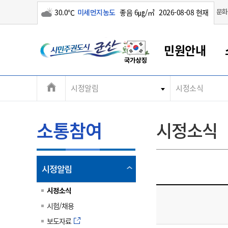
구름많음
문화
30.0℃
미세먼지농도
좋음 6㎍/㎥
2026-08-08 현재
시
민원안내
민
전
시정알림
시정소식
군산새만금
민원안내
소통참여
생활복지
경제산업
정보공개
군산소개
전북소개
주
군산에서 시작되는 새만금
전북특별자치도 소개
군산사랑상품권
민원창구안내
정보공개제도
복지/보건
시정알림
군산시 비전
체
권
민원이용안내
시정소식
인구정책
상품권 안내
제도안내
전북특별자치도란?
메
소통참여
시정소식
민원수수료
시험/채용
통합돌봄
상품권 공지사항
비공개대상정보
전북특별자치도 용어 Q&A
뉴
도
종합민원창구
보도자료
주민복지
상품권 Q&A
불복구제절차
자료실
시
아름다운 배려창구
행사안내
아동/청소년
상품권 이용규약
수수료
열
시정알림
홍보영상 게시판
토지정보민원창구
행사일정표
여성/가족
판매대행점 조회
정보공개서식
림
군
대표전화
대표전화
대표전화
대표전화
대표전화
대표전화
대표전화
대표전화
063-454-4000
063-454-4000
063-454-4000
063-454-4000
063-454-4000
063-454-4000
063-454-4000
063-454-4000
시정소식
무인민원발급기
교육안내
노인복지
지류상품권 재고조회
시험/채용
산
보건소식
장애인복지
부서 및 담당자 연락처
부서 및 담당자 연락처
부서 및 담당자 연락처
부서 및 담당자 연락처
부서 및 담당자 연락처
부서 및 담당자 연락처
부서 및 담당자 연락처
부서 및 담당자 연락처
보도자료
고시공고
사회서비스(바우처)