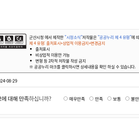
기부자 예우제
기부자 명예의 전당
기금사업
군산시 답례품
군산시청 에서 제작한
"시정소식"
저작물은
"공공누리 제 4 유형"
에 
고향사랑기부제 소식
제 4 유형: 출처표시+상업적 이용금지+변경금지
출처표시
비상업적 이용만 가능
변형 등 2차적 저작물 작성 금지
※ 공공누리 마크를 클릭하시면 상세내용을 확인 하실 수 있습니다.
24-08-29
에 대해 만족
하십니까?
매우만족
만족
보통
불만