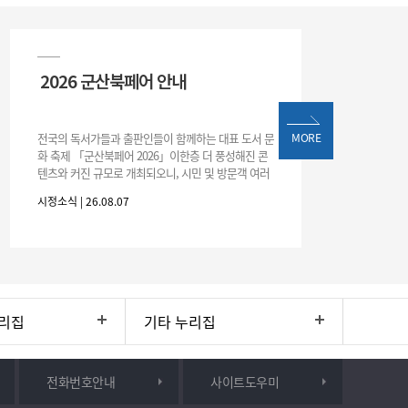
2026 군산북페어 안내
전국의 독서가들과 출판인들이 함께하는 대표 도서 문
MORE
화 축제 「군산북페어 2026」이한층 더 풍성해진 콘
텐츠와 커진 규모로 개최되오니, 시민 및 방문객 여러
분의 많은 관심과 참여 바랍니다.□ 행사 개요행사 기
시정소식 | 26.08.07
간: 2026. 8. 28.
리집
기타 누리집
전화번호안내
사이트도우미