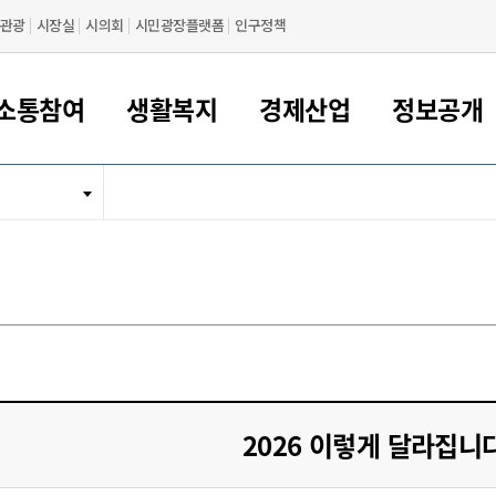
관광
시장실
시의회
시민광장플랫폼
인구정책
소통참여
생활복지
경제산업
정보공개
새만금 해양거점도시 군산
정보공개 목록/청구
시민참여서비스
여권 민원
기업지원
교육
군산시 소개
군산시 관할권 주요논리
각종 신고/민원
사전정보공표
일자리/창업
차량 민원
상하수도
시청안내
새만금 관할구역 결
주민등록/인감/가
교통안내
기업목록
인사운영
SNS소식
여권발급안내
시민광장플랫폼
교육지원
투자기업 인센티브
정보공개 목록/청구
군산 현황
차량등록사업소 안내
하수도 계획
군산시 명장
사전정보공표
청사종합안내
주민등록/인감/가
시내버스
일반기업 목록
2022년도 통계
조직도
여권 서식
시장에게 바란다
평생교육
기업지원정책
군산의 역사
차량 신규/이전 등록
상수도시설
구인구직
수시공표
전화번호안내
각종서식
택시
사회적경제기업
2023년도 통계
업무
나의민원
학자금대출이자지원
경제 공지/서식
수상현황
저당권 설정/말소 등록
수질검사
청년뜰(청년센터/창업센터)
부서별 팩스번호
시외버스/고속버스
공장 검색
2024년도 통계
부서소
나도한마디
우리아이 꿈탐험 지원사업
기업애로해소SOS
자연지리특성
등록원부 열람/발급
상수도/하수도 요금
시청 오시는 길
철도/항공
2025년도 통계
부서별 
군산시사회적경제지원센터
칭찬합시다
시민정보화교육
강소연구개발특구
행정구역/행정지도
자동차 등록 서식
요금조회납부시스템
여객선
설문조사
부모학교예약시스템
자매결연/국제협력 도시
자동차 과태료 조회 및 납부
공공하수처리시설
교통 관련사이트
일자리 지원사업
2026 이렇게 달라집니다
자원봉사참여
군산어린이시청
군산의 상징
자동차 정기(종합)검사 기
주정차단속 문자알
일자리지원센터
간조회 및 검사예약
스
전자민원창
적극행정
디지털배움터