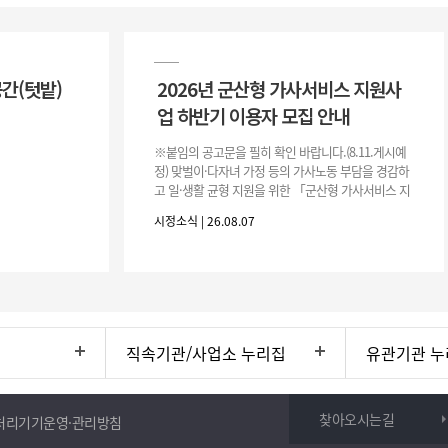
공간(텃밭)
2026년 군산형 가사서비스 지원사
업 하반기 이용자 모집 안내
※붙임의 공고문을 필히 확인 바랍니다.(8.11.게시예
정) 맞벌이·다자녀 가정 등의 가사노동 부담을 경감하
고 일·생활 균형 지원을 위한 「군산형 가사서비스 지
원사업」하반기 이용자를 다음과 같이 추가 모집하오
시정소식 | 26.08.07
니 많은 참여 바랍니다. 1
직속기관/사업소 누리집
유관기관 누
찾아오시는길
처리기기운영·관리방침