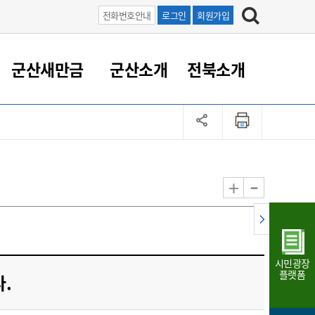
전화번호안내
로그인
회원가입
군산새만금
군산소개
전북소개
정 대응
족관계
부서/업무
RE100의 중심 새만금
도시/공원/주택
산업인프라
정책실명제
토지/건축
읍면동 안내
군산새만금 홍보 영상
조직운영6대지표
농업/축산업
도시재생
지방세
족관계
도시계획/지구단위계획
군산국가산업단지
정책실명제 안내
지방세
도시재생사업
민선8기 농업비전/발전방
공무원 정원
향
-
+
공원녹지
군산2국가산업단지
국민신청실명제안내
지방세환급금신청
도시재생(현장)지원센터
과장급이상 상위직 비율
농산물 유통
식
주택
새만금산업단지
정책실명제 중점관리 대상
지방세 상담챗봇
도시재생시설 현황
공무원 1인당 주민수
가축방역
자료실
자유무역지역
도시재생 공지/행사
현장공무원 비율
동물복지
지방산업단지
재정규모대비 인건비운영
시민광장
농공단지
실국본부수
플랫폼
.
림 서비
산업단지 지도
내고장 알리미
구
항만/여객/공항/철도/컨벤