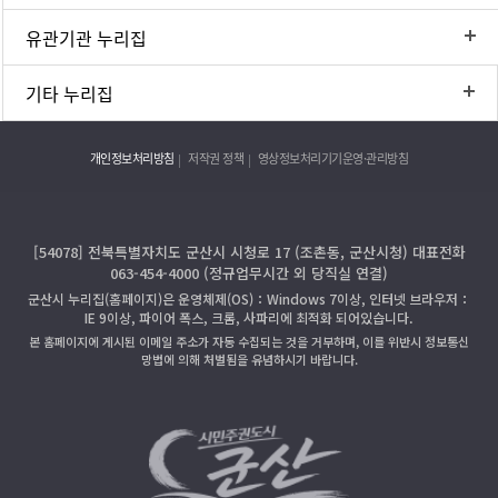
유관기관 누리집
기타 누리집
개인정보처리방침
저작권 정책
영상정보처리기기운영·관리방침
[54078] 전북특별자치도 군산시 시청로 17 (조촌동, 군산시청) 대표전화
063-454-4000 (정규업무시간 외 당직실 연결)
군산시 누리집(홈페이지)은 운영체제(OS)：Windows 7이상, 인터넷 브라우저：
IE 9이상, 파이어 폭스, 크롬, 사파리에 최적화 되어있습니다.
본 홈페이지에 게시된 이메일 주소가 자동 수집되는 것을 거부하며, 이를 위반시 정보통신
망법에 의해 처벌됨을 유념하시기 바랍니다.