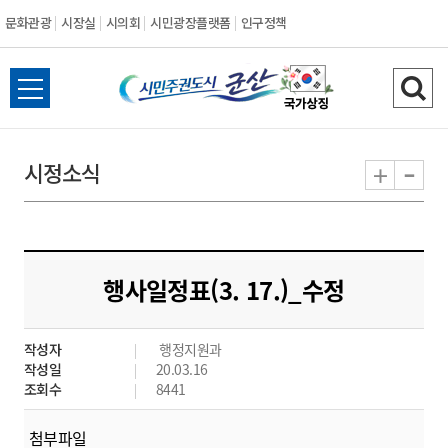
문화관광
시장실
시의회
시민광장플랫폼
인구정책
시
전
검
민
체
색
메
하
-
+
시정소식
주
뉴
기
열
권
기
도
행사일정표(3. 17.)_수정
시
작성자
행정지원과
군
작성일
20.03.16
조회수
8441
산
첨부파일