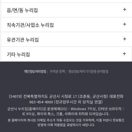
읍/면/동 누리집
직속기관/사업소 누리집
유관기관 누리집
기타 누리집
개인정보처리방침
저작권 정책
영상정보처리기기운영·관리방침
[54078] 전북특별자치도 군산시 시청로 17 (조촌동, 군산시청) 대표전화
063-454-4000 (정규업무시간 외 당직실 연결)
군산시 누리집(홈페이지)은 운영체제(OS)：Windows 7이상, 인터넷 브라우저：
IE 9이상, 파이어 폭스, 크롬, 사파리에 최적화 되어있습니다.
본 홈페이지에 게시된 이메일 주소가 자동 수집되는 것을 거부하며, 이를 위반시 정보통신
망법에 의해 처벌됨을 유념하시기 바랍니다.