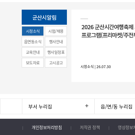
군산시알림
2026 군산시간여행축제
시정소식
시험/채용
프로그램(프리마켓/주전
(municipal
읍면동소식
행사안내
news)
교육안내
행사일정표
보도자료
고시공고
시정소식 | 26.07.30
부서 누리집
읍/면/동 누리집
개인정보처리방침
저작권 정책
영상정보