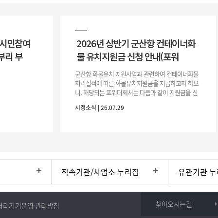
 시민참여
2026년 상반기 군산항 컨테이너화
부리 부
물 유치지원금 신청 안내(포워
군산항 화물유치 지원사업과 관련하여 컨테이너화물
처리실적에 따른 화물유치지원금을 지급하고자 하오
니, 해당되는 포워더께서는 다음과 같이 지원금을 신
청하시기 바랍니다. 1. 해당기간 : ‘25. 11. 1. ~ '26. 4.
시정소식 | 26.07.29
30.(6개
직속기관/사업소 누리집
유관기관 누
찾아오시는길
처리기기운영·관리방침