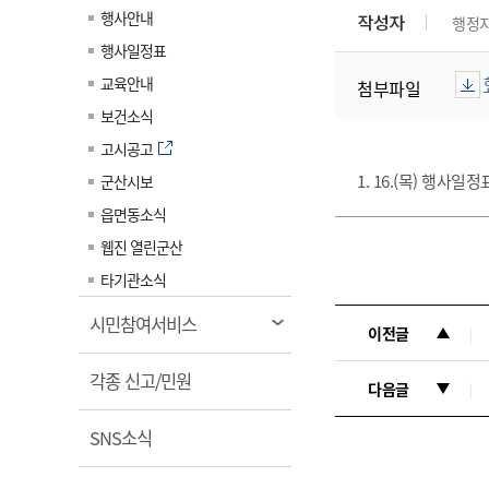
계약정보공개
행사안내
작성자
행정
전화번호안내
전화번호안내
전화번호안내
전화번호안내
전화번호안내
전화번호안내
전화번호안내
전화번호안내
군산시보
장사정보
행사일정표
입찰/계약정보
읍면동소식
주민복지 안내서
주요시책
수산업
찾아오시는길
찾아오시는길
찾아오시는길
찾아오시는길
찾아오시는길
찾아오시는길
찾아오시는길
찾아오시는길
교육안내
첨부파일
용역과제
민원편의제도
웹진 열린군산
시정계획
어업현황
보건소식
타기관소식
민원 1회방문 처리제
주요업무
수산물 안전정보
고시공고
어디서나 민원처리제
시정백서
1. 16.(목) 행사일
군산시보
군산수산물 소비촉진행사
상품권 구매 사용 및 관리
사전심사 청구제도
읍면동소식
군산 특화 수산물
민원인 후견인제
웹진 열린군산
복합민원 상담예약제
타기관소식
폐업신고 원스톱서비스
열
시민참여서비스
이전글
납세자 보호관제도
림
열
『안심상속』 원스톱 서비
각종 신고/민원
다음글
스
림
열
SNS소식
림