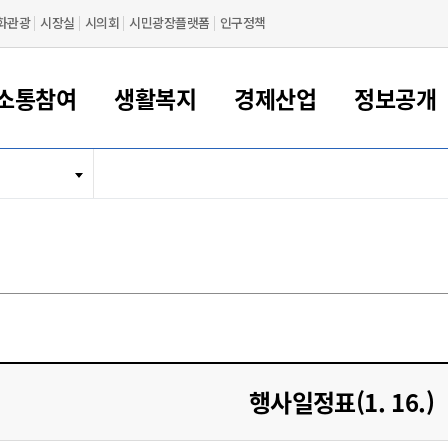
화관광
시장실
시의회
시민광장플랫폼
인구정책
소통참여
생활복지
경제산업
정보공개
새만금 해양거점도시 군산
정보공개 목록/청구
시민참여서비스
여권 민원
기업지원
교육
군산시 소개
군산시 관할권 주요논리
각종 신고/민원
사전정보공표
일자리/창업
차량 민원
상하수도
시청안내
새만금 관할구역 결
주민등록/인감/가
교통안내
기업목록
인사운영
SNS소식
여권발급안내
시민광장플랫폼
교육지원
투자기업 인센티브
정보공개 목록/청구
군산 현황
차량등록사업소 안내
하수도 계획
군산시 명장
사전정보공표
청사종합안내
주민등록/인감/가
시내버스
일반기업 목록
2022년도 통계
조직도
여권 서식
시장에게 바란다
평생교육
기업지원정책
군산의 역사
차량 신규/이전 등록
상수도시설
구인구직
수시공표
전화번호안내
각종서식
택시
사회적경제기업
2023년도 통계
업무
나의민원
학자금대출이자지원
경제 공지/서식
수상현황
저당권 설정/말소 등록
수질검사
청년뜰(청년센터/창업센터)
부서별 팩스번호
시외버스/고속버스
공장 검색
2024년도 통계
부서소
나도한마디
우리아이 꿈탐험 지원사업
기업애로해소SOS
자연지리특성
등록원부 열람/발급
상수도/하수도 요금
시청 오시는 길
철도/항공
2025년도 통계
부서별 
군산시사회적경제지원센터
칭찬합시다
시민정보화교육
강소연구개발특구
행정구역/행정지도
자동차 등록 서식
요금조회납부시스템
여객선
설문조사
부모학교예약시스템
자매결연/국제협력 도시
자동차 과태료 조회 및 납부
공공하수처리시설
교통 관련사이트
일자리 지원사업
행사일정표(1. 16.)
자원봉사참여
군산어린이시청
군산의 상징
자동차 정기(종합)검사 기
주정차단속 문자알
일자리지원센터
간조회 및 검사예약
스
전자민원창
적극행정
디지털배움터