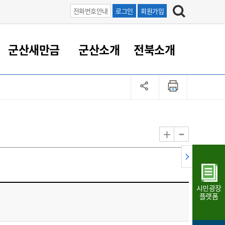
전화번호안내
로그인
회원가입
군산새만금
군산소개
전북소개
정 대응
족관계
부서/업무
RE100의 중심 새만금
도시/공원/주택
산업인프라
정책실명제
토지/건축
읍면동 안내
군산새만금 홍보 영상
조직운영6대지표
농업/축산업
도시재생
지방세
족관계
도시계획/지구단위계획
군산국가산업단지
정책실명제 안내
지방세
도시재생사업
민선8기 농업비전/발전방
공무원 정원
향
-
+
공원녹지
군산2국가산업단지
국민신청실명제안내
지방세환급금신청
도시재생(현장)지원센터
과장급이상 상위직 비율
농산물 유통
식
주택
새만금산업단지
정책실명제 중점관리 대상
지방세 상담챗봇
도시재생시설 현황
공무원 1인당 주민수
가축방역
자료실
자유무역지역
도시재생 공지/행사
현장공무원 비율
동물복지
지방산업단지
재정규모대비 인건비운영
시민광장
농공단지
실국본부수
플랫폼
림 서비
산업단지 지도
내고장 알리미
구
항만/여객/공항/철도/컨벤