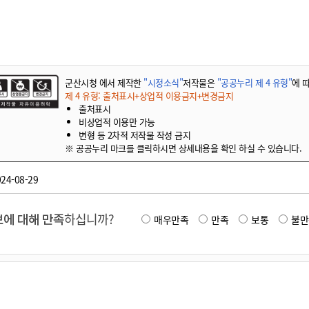
기부자 예우제
기부자 명예의 전당
기금사업
군산시 답례품
군산시청 에서 제작한
"시정소식"
저작물은
"공공누리 제 4 유형"
에 
고향사랑기부제 소식
제 4 유형: 출처표시+상업적 이용금지+변경금지
출처표시
비상업적 이용만 가능
변형 등 2차적 저작물 작성 금지
※ 공공누리 마크를 클릭하시면 상세내용을 확인 하실 수 있습니다.
24-08-29
에 대해 만족
하십니까?
매우만족
만족
보통
불만