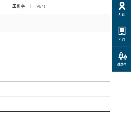
개
재정정보 공개
공공저작물
션
조회수
9671
시민
통계정보
행정규제개혁
소상공인 지원
민방위/재난안전
시스템
행정규제개혁안내
고유가 피해지원금
민방위
규제신문고
군산사랑배달 배달의명수
기업
재난안전
규제입증요청
카드수수료 지원
풍수해보험
사
규제정보포털
소상공인지원
재해예방
관광객
관련기관 안내
군산시착한가격업소
시민대상보험
통계
영조물 배상보험
인 현황
군산시민 안전보험
군산시민 자전거보험
군산 상품
농업인안전보험 농가부담
 가이드북
금 지원사업