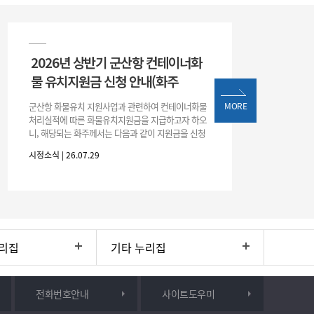
2026년 상반기 군산항 컨테이너화
물 유치지원금 신청 안내(화주
군산항 화물유치 지원사업과 관련하여 컨테이너화물
MORE
처리실적에 따른 화물유치지원금을 지급하고자 하오
니, 해당되는 화주께서는 다음과 같이 지원금을 신청
하시기 바랍니다. 1. 해당기간 : ‘25. 11. 1. ~ '26. 4. 30.
시정소식 | 26.07.29
(6개월
리집
기타 누리집
전화번호안내
사이트도우미