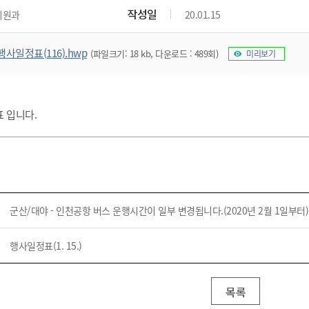
위원회 현황
공공데이터 개방
업무추진비공
군산시 무상교통
작성일
지원과
20.01.15
공부의 명수
정부24
위원회 명단공개
공공데이터 개방
예산/재정
법률정보
국민신문고
건설
부동산
에너지
행사일정표(116).hwp
(파일크기: 18 kb, 다운로드 : 489회)
미리보기
환경
청소
위생
위원회 회의록 공개
공공데이터 수요조사
민원편람/서식
한눈에 서비스
전자가족관계등록
예산안내
조례규칙 입법예고
경제동향
도로/가로등
부동산 정보
태양광
환경선언문
청소정보
공중위생
재정공시
조례규칙 입법예고(구)
물가정보
자전거
주소/건축/지적/지리정보
가스/석유
인터넷등기소
환경기본정보
대형폐기물 배출신고
위생용품 제조업
결산보고서
법률정보 관련사이트
사회조사
정표 입니다.
조상땅찾기
국세청홈택스
화학물질 관리지도
공모사업
생활쓰레기 처리요령
식품위생
중기지방재정계획
사업체조
위택스
미세먼지 대응
음식물쓰레기 처리요령
문화 콘텐츠업
투자심사
통계연보
부동산통합민원
환경영향평가
폐기물 처리시설 현황
예산낭비신고
청년통계
체육
공공데이터포털
석면해체 건축물정보
보조금 부정수급 신고
주민등록
새올전자민원창구
군산/대야 - 인천공항 버스 운행시간이 일부 변경됩니다.(2020년 2월 1일부터)
체육시설 안내
환경오염업소 공개
공유재산
체류외국
군산시체육회
환경 관련사이트
재정용어사전
행사일정표(1. 15.)
생활체육 공지
군산시 고향사랑기부제
고향사랑기부제 소개
군산상품
목록