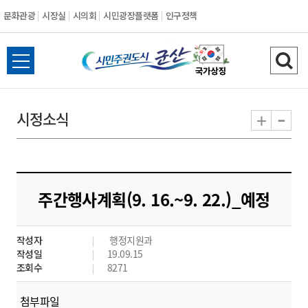
문화관광
시장실
시의회
시민광장플랫폼
인구정책
시
전
검
민
체
색
메
하
-
+
시정소식
주
뉴
기
열
권
기
도
주간행사계획(9. 16.~9. 22.)_예정
시
작성자
행정지원과
군
작성일
19.09.15
조회수
8271
산
첨부파일