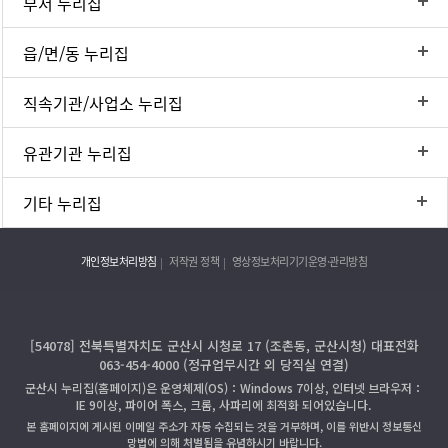
부서 누리집
읍/면/동 누리집
직속기관/사업소 누리집
유관기관 누리집
기타 누리집
개인정보처리방침
저작권 정책
영상정보처리기기운영·관리방침
[54078] 전북특별자치도 군산시 시청로 17 (조촌동, 군산시청) 대표전화
063-454-4000 (정규업무시간 외 당직실 연결)
군산시 누리집(홈페이지)은 운영체제(OS)：Windows 7이상, 인터넷 브라우저：
IE 9이상, 파이어 폭스, 크롬, 사파리에 최적화 되어있습니다.
본 홈페이지에 게시된 이메일 주소가 자동 수집되는 것을 거부하며, 이를 위반시 정보통신
망법에 의해 처벌됨을 유념하시기 바랍니다.