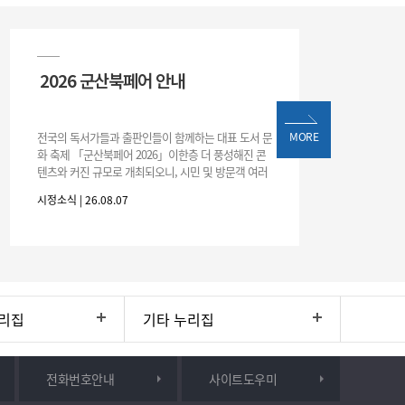
2026 군산북페어 안내
전국의 독서가들과 출판인들이 함께하는 대표 도서 문
MORE
화 축제 「군산북페어 2026」이한층 더 풍성해진 콘
텐츠와 커진 규모로 개최되오니, 시민 및 방문객 여러
분의 많은 관심과 참여 바랍니다.□ 행사 개요행사 기
시정소식 | 26.08.07
간: 2026. 8. 28.
리집
기타 누리집
전화번호안내
사이트도우미