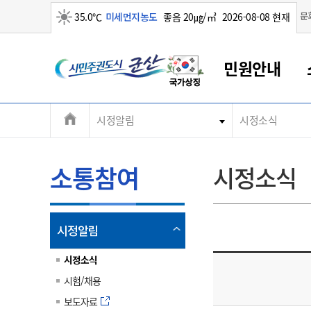
맑음
문
35.0℃
미세먼지농도
좋음 20㎍/㎥
2026-08-08 현재
시
민원안내
민
전
시정알림
시정소식
군산새만금
민원안내
소통참여
생활복지
경제산업
정보공개
군산소개
전북소개
주
군산에서 시작되는 새만금
전북특별자치도 소개
군산사랑상품권
민원창구안내
정보공개제도
복지/보건
시정알림
군산시 비전
체
권
민원이용안내
시정소식
인구정책
상품권 안내
제도안내
전북특별자치도란?
메
소통참여
시정소식
민원수수료
시험/채용
통합돌봄
상품권 공지사항
비공개대상정보
전북특별자치도 용어 Q&A
뉴
도
종합민원창구
보도자료
주민복지
상품권 Q&A
불복구제절차
자료실
시
아름다운 배려창구
행사안내
아동/청소년
상품권 이용규약
수수료
열
시정알림
홍보영상 게시판
토지정보민원창구
행사일정표
여성/가족
판매대행점 조회
정보공개서식
림
군
대표전화
대표전화
대표전화
대표전화
대표전화
대표전화
대표전화
대표전화
063-454-4000
063-454-4000
063-454-4000
063-454-4000
063-454-4000
063-454-4000
063-454-4000
063-454-4000
시정소식
무인민원발급기
교육안내
노인복지
지류상품권 재고조회
시험/채용
산
보건소식
장애인복지
부서 및 담당자 연락처
부서 및 담당자 연락처
부서 및 담당자 연락처
부서 및 담당자 연락처
부서 및 담당자 연락처
부서 및 담당자 연락처
부서 및 담당자 연락처
부서 및 담당자 연락처
보도자료
고시공고
사회서비스(바우처)