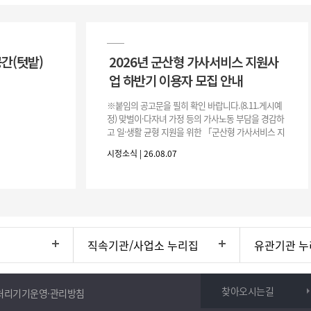
공간(텃밭)
2026년 군산형 가사서비스 지원사
업 하반기 이용자 모집 안내
※붙임의 공고문을 필히 확인 바랍니다.(8.11.게시예
정) 맞벌이·다자녀 가정 등의 가사노동 부담을 경감하
고 일·생활 균형 지원을 위한 「군산형 가사서비스 지
원사업」하반기 이용자를 다음과 같이 추가 모집하오
시정소식 | 26.08.07
니 많은 참여 바랍니다. 1
직속기관/사업소 누리집
유관기관 누
찾아오시는길
처리기기운영·관리방침