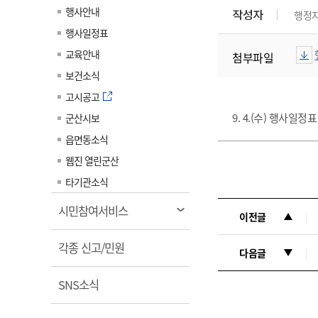
계약정보공개
행사안내
작성자
행정
전화번호안내
전화번호안내
전화번호안내
전화번호안내
전화번호안내
전화번호안내
전화번호안내
전화번호안내
군산시보
장사정보
행사일정표
입찰/계약정보
읍면동소식
주민복지 안내서
주요시책
수산업
찾아오시는길
찾아오시는길
찾아오시는길
찾아오시는길
찾아오시는길
찾아오시는길
찾아오시는길
찾아오시는길
교육안내
첨부파일
용역과제
민원편의제도
웹진 열린군산
시정계획
어업현황
보건소식
타기관소식
민원 1회방문 처리제
주요업무
수산물 안전정보
고시공고
어디서나 민원처리제
시정백서
9. 4.(수) 행사일정
군산시보
군산수산물 소비촉진행사
상품권 구매 사용 및 관리
사전심사 청구제도
읍면동소식
군산 특화 수산물
민원인 후견인제
웹진 열린군산
복합민원 상담예약제
타기관소식
폐업신고 원스톱서비스
열
시민참여서비스
이전글
납세자 보호관제도
림
열
『안심상속』 원스톱 서비
각종 신고/민원
다음글
스
림
열
SNS소식
림