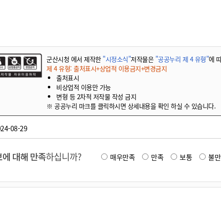
기부자 예우제
기부자 명예의 전당
기금사업
군산시 답례품
군산시청 에서 제작한
"시정소식"
저작물은
"공공누리 제 4 유형"
에 
고향사랑기부제 소식
제 4 유형: 출처표시+상업적 이용금지+변경금지
출처표시
비상업적 이용만 가능
변형 등 2차적 저작물 작성 금지
※ 공공누리 마크를 클릭하시면 상세내용을 확인 하실 수 있습니다.
24-08-29
에 대해 만족
하십니까?
매우만족
만족
보통
불만