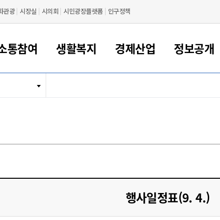
화관광
시장실
시의회
시민광장플랫폼
인구정책
소통참여
생활복지
경제산업
정보공개
새만금 해양거점도시 군산
정보공개 목록/청구
시민참여서비스
여권 민원
기업지원
교육
군산시 소개
군산시 관할권 주요논리
각종 신고/민원
사전정보공표
일자리/창업
차량 민원
상하수도
시청안내
새만금 관할구역 결
주민등록/인감/가
교통안내
기업목록
인사운영
SNS소식
여권발급안내
시민광장플랫폼
교육지원
투자기업 인센티브
정보공개 목록/청구
군산 현황
차량등록사업소 안내
하수도 계획
군산시 명장
사전정보공표
청사종합안내
주민등록/인감/가
시내버스
일반기업 목록
2022년도 통계
조직도
여권 서식
시장에게 바란다
평생교육
기업지원정책
군산의 역사
차량 신규/이전 등록
상수도시설
구인구직
수시공표
전화번호안내
각종서식
택시
사회적경제기업
2023년도 통계
업무
나의민원
학자금대출이자지원
경제 공지/서식
수상현황
저당권 설정/말소 등록
수질검사
청년뜰(청년센터/창업센터)
부서별 팩스번호
시외버스/고속버스
공장 검색
2024년도 통계
부서소
나도한마디
우리아이 꿈탐험 지원사업
기업애로해소SOS
자연지리특성
등록원부 열람/발급
상수도/하수도 요금
시청 오시는 길
철도/항공
2025년도 통계
부서별 
군산시사회적경제지원센터
칭찬합시다
시민정보화교육
강소연구개발특구
행정구역/행정지도
자동차 등록 서식
요금조회납부시스템
여객선
설문조사
부모학교예약시스템
자매결연/국제협력 도시
자동차 과태료 조회 및 납부
공공하수처리시설
교통 관련사이트
일자리 지원사업
행사일정표(9. 4.)
자원봉사참여
군산어린이시청
군산의 상징
자동차 정기(종합)검사 기
주정차단속 문자알
일자리지원센터
간조회 및 검사예약
스
전자민원창
적극행정
디지털배움터