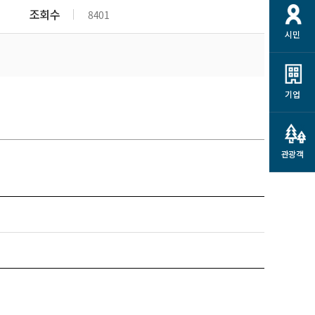
개
재정정보 공개
공공저작물
션
조회수
8401
시민
통계정보
행정규제개혁
소상공인 지원
민방위/재난안전
시스템
행정규제개혁안내
고유가 피해지원금
민방위
규제신문고
군산사랑배달 배달의명수
기업
재난안전
규제입증요청
카드수수료 지원
풍수해보험
사
규제정보포털
소상공인지원
재해예방
관광객
관련기관 안내
군산시착한가격업소
시민대상보험
통계
영조물 배상보험
인 현황
군산시민 안전보험
군산시민 자전거보험
군산 상품
농업인안전보험 농가부담
 가이드북
금 지원사업