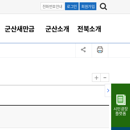
전화번호안내
로그인
회원가입
군산새만금
군산소개
전북소개
정 대응
족관계
부서/업무
RE100의 중심 새만금
도시/공원/주택
산업인프라
정책실명제
토지/건축
읍면동 안내
군산새만금 홍보 영상
조직운영6대지표
농업/축산업
도시재생
지방세
족관계
도시계획/지구단위계획
군산국가산업단지
정책실명제 안내
지방세
도시재생사업
민선8기 농업비전/발전방
공무원 정원
향
-
+
공원녹지
군산2국가산업단지
국민신청실명제안내
지방세환급금신청
도시재생(현장)지원센터
과장급이상 상위직 비율
농산물 유통
식
주택
새만금산업단지
정책실명제 중점관리 대상
지방세 상담챗봇
도시재생시설 현황
공무원 1인당 주민수
가축방역
자료실
자유무역지역
도시재생 공지/행사
현장공무원 비율
동물복지
지방산업단지
재정규모대비 인건비운영
시민광장
농공단지
실국본부수
플랫폼
림 서비
산업단지 지도
내고장 알리미
구
항만/여객/공항/철도/컨벤