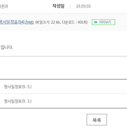
위원회 현황
공공데이터 개방
업무추진비공
군산시 무상교통
작성일
지원과
19.09.03
공부의 명수
정부24
위원회 명단공개
공공데이터 개방
예산/재정
법률정보
국민신문고
건설
부동산
에너지
행사일정표(94).hwp
(파일크기: 22 kb, 다운로드 : 401회)
미리보기
환경
청소
위생
위원회 회의록 공개
공공데이터 수요조사
민원편람/서식
한눈에 서비스
전자가족관계등록
예산안내
조례규칙 입법예고
경제동향
도로/가로등
부동산 정보
태양광
환경선언문
청소정보
공중위생
재정공시
조례규칙 입법예고(구)
물가정보
자전거
주소/건축/지적/지리정보
가스/석유
인터넷등기소
환경기본정보
대형폐기물 배출신고
위생용품 제조업
결산보고서
법률정보 관련사이트
사회조사
표 입니다.
조상땅찾기
국세청홈택스
화학물질 관리지도
공모사업
생활쓰레기 처리요령
식품위생
중기지방재정계획
사업체조
위택스
미세먼지 대응
음식물쓰레기 처리요령
문화 콘텐츠업
투자심사
통계연보
부동산통합민원
환경영향평가
폐기물 처리시설 현황
예산낭비신고
청년통계
체육
공공데이터포털
석면해체 건축물정보
보조금 부정수급 신고
주민등록
새올전자민원창구
행사일정표(9. 5.)
체육시설 안내
환경오염업소 공개
공유재산
체류외국
군산시체육회
환경 관련사이트
재정용어사전
행사일정표(9. 3.)
생활체육 공지
군산시 고향사랑기부제
고향사랑기부제 소개
군산상품
목록