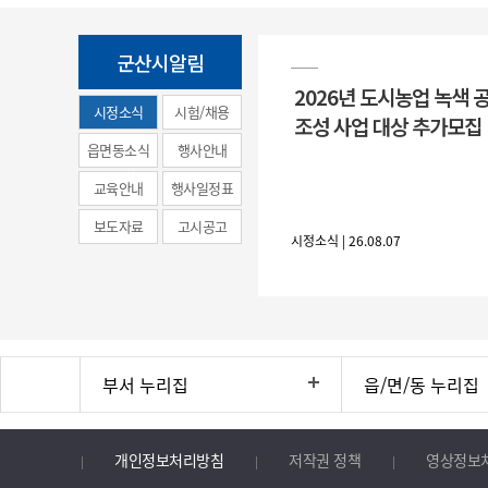
군산시알림
2026년 도시농업 녹색 
시정소식
시험/채용
조성 사업 대상 추가모집
(municipal
읍면동소식
행사안내
news)
교육안내
행사일정표
보도자료
고시공고
시정소식 | 26.08.07
부서 누리집
읍/면/동 누리집
개인정보처리방침
저작권 정책
영상정보