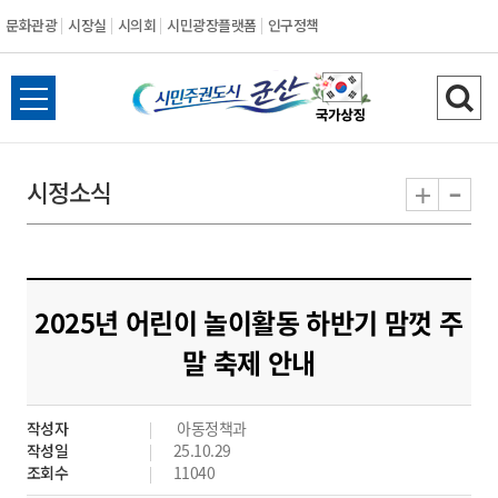
문화관광
시장실
시의회
시민광장플랫폼
인구정책
시
전
검
민
체
색
메
하
-
+
시정소식
주
뉴
기
열
권
기
도
2025년 어린이 놀이활동 하반기 맘껏 주
시
말 축제 안내
군
작성자
아동정책과
산
작성일
25.10.29
조회수
11040