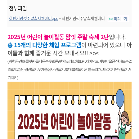
첨부파일
하반기맘껏주말축제웹배너.jpg
- 하반기맘껏주말축제웹배너
미리보기
2025년 어린이 놀이활동 맘껏 주말 축제 2탄
입니다!
총 15개의 다양한 체험 프로그램
이 마련되어 있으니
아
이들과 함께
즐거운 시간 보내세요!! >o<
(
과학공연
,
초콜릿 만들기
,
옥수수팝콘
,
분자요리
,
입체
3D
펜
,
자이언트 비눗방울
,
풍선아트
,
주얼
리팔찌
,
쌍안경만들기
,
무게중심새 만들기
,
빨대블럭놀이
,
전통노리개
,
비석치기
,
연만들기
,
제
기차기)