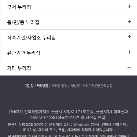
부서 누리집
읍/면/동 누리집
직속기관/사업소 누리집
유관기관 누리집
기타 누리집
개인정보처리방침
저작권 정책
영상정보처리기기운영·관리방침
[54078] 전북특별자치도 군산시 시청로 17 (조촌동, 군산시청) 대표전화
063-454-4000 (정규업무시간 외 당직실 연결)
군산시 누리집(홈페이지)은 운영체제(OS)：Windows 7이상, 인터넷 브라우저：
IE 9이상, 파이어 폭스, 크롬, 사파리에 최적화 되어있습니다.
본 홈페이지에 게시된 이메일 주소가 자동 수집되는 것을 거부하며, 이를 위반시 정보통신