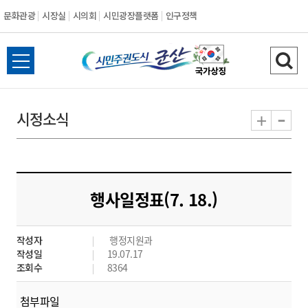
문화관광
시장실
시의회
시민광장플랫폼
인구정책
시
전
검
민
체
색
메
하
-
+
시정소식
주
뉴
기
열
권
기
도
행사일정표(7. 18.)
시
작성자
행정지원과
군
작성일
19.07.17
조회수
8364
산
첨부파일