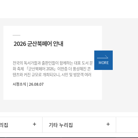
2026 군산북페어 안내
전국의 독서가들과 출판인들이 함께하는 대표 도서 문
MORE
화 축제 「군산북페어 2026」이한층 더 풍성해진 콘
텐츠와 커진 규모로 개최되오니, 시민 및 방문객 여러
분의 많은 관심과 참여 바랍니다.□ 행사 개요행사 기
시정소식 | 26.08.07
간: 2026. 8. 28.
리집
기타 누리집