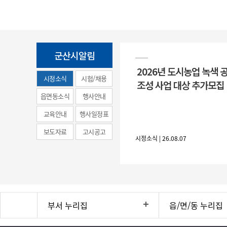
군산시알림
2026년 도시농업 녹색 
시정소식
시험/채용
조성 사업 대상 추가모집
(municipal
읍면동소식
행사안내
news)
교육안내
행사일정표
보도자료
고시공고
시정소식 | 26.08.07
부서 누리집
읍/면/동 누리집