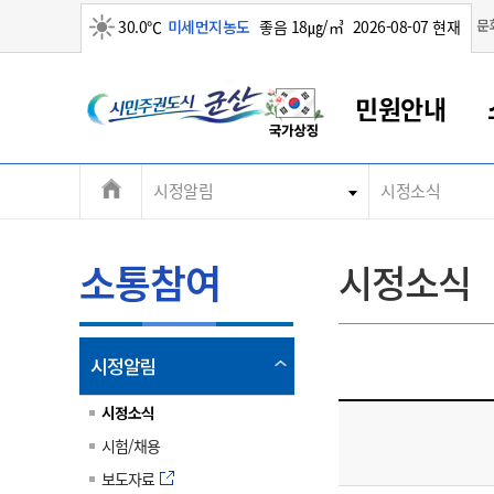
맑음
문
30.0℃
미세먼지농도
좋음 18㎍/㎥
2026-08-07 현재
시
민원안내
민
전
시정알림
시정소식
군산새만금
민원안내
소통참여
생활복지
경제산업
정보공개
군산소개
전북소개
주
군산에서 시작되는 새만금
전북특별자치도 소개
군산사랑상품권
민원창구안내
정보공개제도
복지/보건
시정알림
군산시 비전
체
권
민원이용안내
시정소식
인구정책
상품권 안내
제도안내
전북특별자치도란?
메
소통참여
시정소식
민원수수료
시험/채용
통합돌봄
상품권 공지사항
비공개대상정보
전북특별자치도 용어 Q&A
뉴
도
종합민원창구
보도자료
주민복지
상품권 Q&A
불복구제절차
자료실
시
아름다운 배려창구
행사안내
아동/청소년
상품권 이용규약
수수료
열
시정알림
홍보영상 게시판
토지정보민원창구
행사일정표
여성/가족
판매대행점 조회
정보공개서식
림
군
대표전화
대표전화
대표전화
대표전화
대표전화
대표전화
대표전화
대표전화
063-454-4000
063-454-4000
063-454-4000
063-454-4000
063-454-4000
063-454-4000
063-454-4000
063-454-4000
시정소식
무인민원발급기
교육안내
노인복지
지류상품권 재고조회
시험/채용
산
보건소식
장애인복지
부서 및 담당자 연락처
부서 및 담당자 연락처
부서 및 담당자 연락처
부서 및 담당자 연락처
부서 및 담당자 연락처
부서 및 담당자 연락처
부서 및 담당자 연락처
부서 및 담당자 연락처
보도자료
고시공고
사회서비스(바우처)