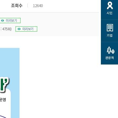
개
재정정보 공개
공공저작물
션
조회수
12640
시민
통계정보
행정규제개혁
소상공인 지원
미리보기
민방위/재난안전
시스템
행정규제개혁안내
고유가 피해지원금
: 475회)
미리보기
민방위
규제신문고
군산사랑배달 배달의명수
기업
재난안전
규제입증요청
카드수수료 지원
풍수해보험
사
규제정보포털
소상공인지원
재해예방
관광객
관련기관 안내
군산시착한가격업소
시민대상보험
통계
영조물 배상보험
인 현황
군산시민 안전보험
군산시민 자전거보험
군산 상품
농업인안전보험 농가부담
 가이드북
금 지원사업