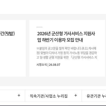
공간(텃밭)
2026년 군산형 가사서비스 지원사
업 하반기 이용자 모집 안내
※붙임의 공고문을 필히 확인 바랍니다.(8.11.게시예
정) 맞벌이·다자녀 가정 등의 가사노동 부담을 경감하
고 일·생활 균형 지원을 위한 「군산형 가사서비스 지
원사업」하반기 이용자를 다음과 같이 추가 모집하오
시정소식 | 26.08.07
니 많은 참여 바랍니다. 1
직속기관/사업소 누리집
유관기관 누