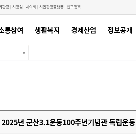
화관광
시장실
시의회
시민광장플랫폼
인구정책
소통참여
생활복지
경제산업
정보공개
새만금 해양거점도시 군산
정보공개 목록/청구
시민참여서비스
여권 민원
기업지원
교육
군산시 소개
군산시 관할권 주요논리
각종 신고/민원
사전정보공표
일자리/창업
차량 민원
상하수도
시청안내
새만금 관할구역 결
주민등록/인감/가
교통안내
기업목록
인사운영
SNS소식
여권발급안내
시민광장플랫폼
교육지원
투자기업 인센티브
정보공개 목록/청구
군산 현황
차량등록사업소 안내
하수도 계획
군산시 명장
사전정보공표
청사종합안내
주민등록/인감/가
시내버스
일반기업 목록
2022년도 통계
조직도
여권 서식
시장에게 바란다
평생교육
기업지원정책
군산의 역사
차량 신규/이전 등록
상수도시설
구인구직
수시공표
전화번호안내
각종서식
택시
사회적경제기업
2023년도 통계
업무
나의민원
학자금대출이자지원
경제 공지/서식
수상현황
저당권 설정/말소 등록
수질검사
청년뜰(청년센터/창업센터)
부서별 팩스번호
시외버스/고속버스
공장 검색
2024년도 통계
부서소
나도한마디
우리아이 꿈탐험 지원사업
기업애로해소SOS
자연지리특성
등록원부 열람/발급
상수도/하수도 요금
시청 오시는 길
철도/항공
2025년도 통계
부서별 
군산시사회적경제지원센터
칭찬합시다
시민정보화교육
강소연구개발특구
행정구역/행정지도
자동차 등록 서식
요금조회납부시스템
여객선
설문조사
부모학교예약시스템
자매결연/국제협력 도시
자동차 과태료 조회 및 납부
공공하수처리시설
교통 관련사이트
일자리 지원사업
2025년 군산3.1운동100주년기념관 독립운
자원봉사참여
군산어린이시청
군산의 상징
자동차 정기(종합)검사 기
주정차단속 문자알
일자리지원센터
간조회 및 검사예약
스
전자민원창
적극행정
디지털배움터