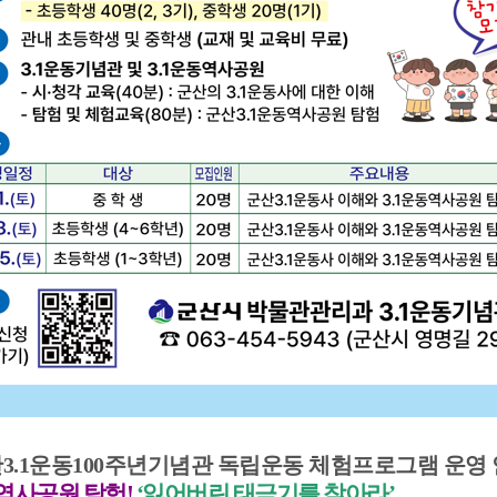
기부자 예우제
기부자 명예의 전당
기금사업
군산시 답례품
고향사랑기부제 소식
산3.1운동100주년기념관 독립운동 체험프로그램 운영
사공원 탐험!
‘잃어버린 태극기를 찾아라’