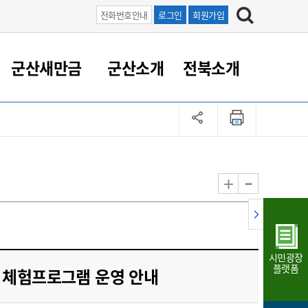
전화번호안내
로그인
회원가입
군산새만금
군산소개
전북소개
정 대응
족관계
부서/업무
RE100의 중심 새만금
도시/공원/주택
산업인프라
정책실명제
토지/건축
읍면동 안내
군산새만금 홍보 영상
조직운영6대지표
농업/축산업
도시재생
지방세
족관계
도시계획/지구단위계획
군산국가산업단지
정책실명제 안내
지방세
도시재생사업
민선8기 농업비전/발전방
공무원 정원
향
-
+
공원녹지
군산2국가산업단지
국민신청실명제안내
지방세환급금신청
도시재생(현장)지원센터
과장급이상 상위직 비율
농산물 유통
식
주택
새만금산업단지
정책실명제 중점관리 대상
지방세 상담챗봇
도시재생시설 현황
공무원 1인당 주민수
가축방역
자료실
자유무역지역
도시재생 공지/행사
현장공무원 비율
동물복지
지방산업단지
재정규모대비 인건비운영
시민광장
농공단지
실국본부수
플랫폼
동 체험프로그램 운영 안내
림 서비
산업단지 지도
내고장 알리미
구
항만/여객/공항/철도/컨벤