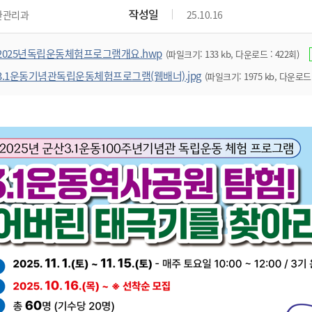
위원회 현황
공공데이터 개방
업무추진비공
군산시 무상교통
작성일
관관리과
25.10.16
공부의 명수
정부24
위원회 명단공개
공공데이터 개방
예산/재정
법률정보
국민신문고
건설
부동산
에너지
2025년독립운동체험프로그램개요.hwp
(파일크기: 133 kb, 다운로드 : 422회)
환경
청소
위생
위원회 회의록 공개
공공데이터 수요조사
민원편람/서식
한눈에 서비스
전자가족관계등록
예산안내
조례규칙 입법예고
경제동향
도로/가로등
부동산 정보
태양광
3.1운동기념관독립운동체험프로그램(웹배너).jpg
(파일크기: 1975 kb, 다운로드 
환경선언문
청소정보
공중위생
재정공시
조례규칙 입법예고(구)
물가정보
자전거
주소/건축/지적/지리정보
가스/석유
인터넷등기소
환경기본정보
대형폐기물 배출신고
위생용품 제조업
결산보고서
법률정보 관련사이트
사회조사
조상땅찾기
국세청홈택스
화학물질 관리지도
공모사업
생활쓰레기 처리요령
식품위생
중기지방재정계획
사업체조
위택스
미세먼지 대응
음식물쓰레기 처리요령
문화 콘텐츠업
투자심사
통계연보
부동산통합민원
환경영향평가
폐기물 처리시설 현황
예산낭비신고
청년통계
체육
공공데이터포털
석면해체 건축물정보
보조금 부정수급 신고
주민등록
새올전자민원창구
체육시설 안내
환경오염업소 공개
공유재산
체류외국
군산시체육회
환경 관련사이트
재정용어사전
생활체육 공지
군산시 고향사랑기부제
고향사랑기부제 소개
군산상품