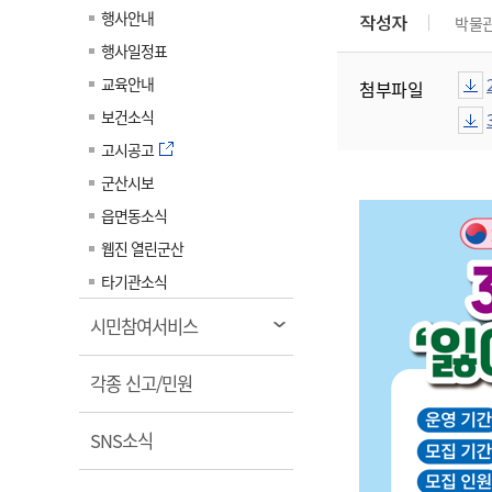
계약정보공개
행사안내
작성자
박물
전화번호안내
전화번호안내
전화번호안내
전화번호안내
전화번호안내
전화번호안내
전화번호안내
전화번호안내
군산시보
장사정보
행사일정표
입찰/계약정보
읍면동소식
주민복지 안내서
주요시책
수산업
찾아오시는길
찾아오시는길
찾아오시는길
찾아오시는길
찾아오시는길
찾아오시는길
찾아오시는길
찾아오시는길
교육안내
첨부파일
용역과제
민원편의제도
웹진 열린군산
시정계획
어업현황
보건소식
타기관소식
민원 1회방문 처리제
주요업무
수산물 안전정보
고시공고
어디서나 민원처리제
시정백서
군산시보
군산수산물 소비촉진행사
상품권 구매 사용 및 관리
사전심사 청구제도
읍면동소식
군산 특화 수산물
민원인 후견인제
웹진 열린군산
복합민원 상담예약제
타기관소식
폐업신고 원스톱서비스
열
시민참여서비스
납세자 보호관제도
림
열
『안심상속』 원스톱 서비
각종 신고/민원
스
림
열
SNS소식
림