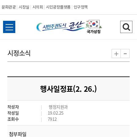
문화관광
시장실
시의회
시민광장플랫폼
인구정책
시
전
검
민
체
색
메
하
-
+
시정소식
주
뉴
기
열
권
기
도
행사일정표(2. 26.)
시
작성자
행정지원과
군
작성일
19.02.25
조회수
7912
산
첨부파일