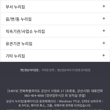
부서 누리집
읍/면/동 누리집
직속기관/사업소 누리집
유관기관 누리집
기타 누리집
개인정보처리방침
저작권 정책
영상정보처리기기운영·관리방침
[54078] 전북특별자치도 군산시 시청로 17 (조촌동, 군산시청) 대표전화
063-454-4000 (정규업무시간 외 당직실 연결)
군산시 누리집(홈페이지)은 운영체제(OS)：Windows 7이상, 인터넷 브라우저：
IE 9이상, 파이어 폭스, 크롬, 사파리에 최적화 되어있습니다.