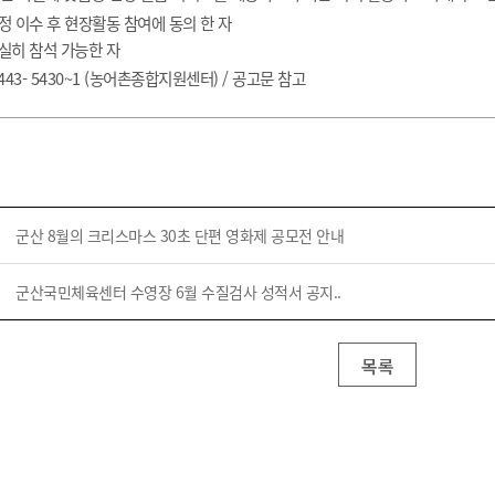
정 이수 후 현장활동 참여에 동의 한 자
성실히 참석 가능한 자
443- 5430~1 (농어촌종합지원센터) / 공고문 참고
군산 8월의 크리스마스 30초 단편 영화제 공모전 안내
군산국민체육센터 수영장 6월 수질검사 성적서 공지..
목록