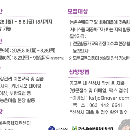
기부자 예우제
기부자 명예의 전당
기금사업
군산시 답례품
고향사랑기부제 소식