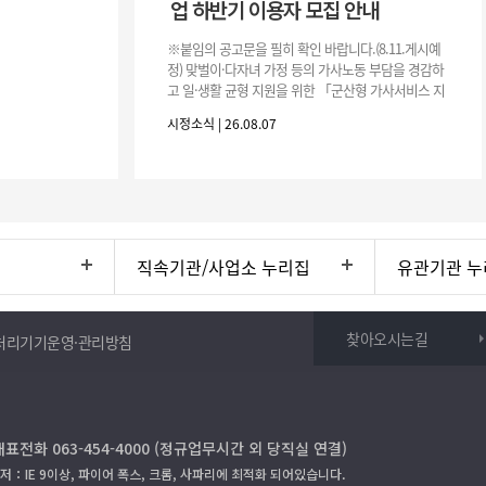
업 하반기 이용자 모집 안내
※붙임의 공고문을 필히 확인 바랍니다.(8.11.게시예
정) 맞벌이·다자녀 가정 등의 가사노동 부담을 경감하
고 일·생활 균형 지원을 위한 「군산형 가사서비스 지
원사업」하반기 이용자를 다음과 같이 추가 모집하오
시정소식 | 26.08.07
니 많은 참여 바랍니다. 1
직속기관/사업소 누리집
유관기관 누
찾아오시는길
처리기기운영·관리방침
대표전화 063-454-4000 (정규업무시간 외 당직실 연결)
저：IE 9이상, 파이어 폭스, 크롬, 사파리에 최적화 되어있습니다.