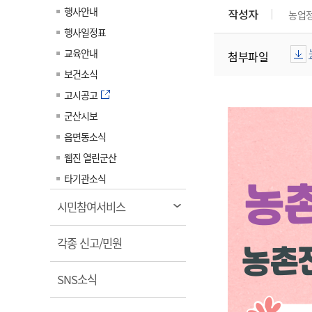
계약정보공개
행사안내
작성자
농업
전화번호안내
전화번호안내
전화번호안내
전화번호안내
전화번호안내
전화번호안내
전화번호안내
전화번호안내
군산시보
장사정보
행사일정표
입찰/계약정보
읍면동소식
주민복지 안내서
주요시책
수산업
찾아오시는길
찾아오시는길
찾아오시는길
찾아오시는길
찾아오시는길
찾아오시는길
찾아오시는길
찾아오시는길
교육안내
첨부파일
용역과제
민원편의제도
웹진 열린군산
시정계획
어업현황
보건소식
타기관소식
민원 1회방문 처리제
주요업무
수산물 안전정보
고시공고
어디서나 민원처리제
시정백서
군산시보
군산수산물 소비촉진행사
상품권 구매 사용 및 관리
사전심사 청구제도
읍면동소식
군산 특화 수산물
민원인 후견인제
웹진 열린군산
복합민원 상담예약제
타기관소식
폐업신고 원스톱서비스
열
시민참여서비스
납세자 보호관제도
림
열
『안심상속』 원스톱 서비
각종 신고/민원
스
림
열
SNS소식
림