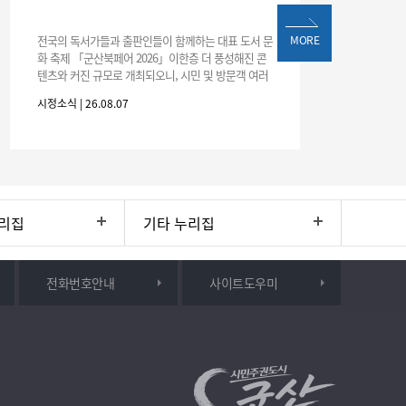
전국의 독서가들과 출판인들이 함께하는 대표 도서 문
MORE
화 축제 「군산북페어 2026」이한층 더 풍성해진 콘
텐츠와 커진 규모로 개최되오니, 시민 및 방문객 여러
분의 많은 관심과 참여 바랍니다.□ 행사 개요행사 기
시정소식 | 26.08.07
간: 2026. 8. 28.
리집
기타 누리집
전화번호안내
사이트도우미