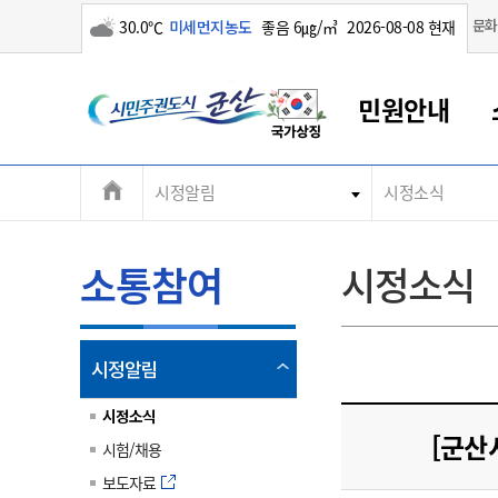
구름많음
문화
30.0℃
미세먼지농도
좋음 6㎍/㎥
2026-08-08 현재
시
민원안내
민
전
시정알림
시정소식
군산새만금
민원안내
소통참여
생활복지
경제산업
정보공개
군산소개
전북소개
주
군산에서 시작되는 새만금
전북특별자치도 소개
군산사랑상품권
민원창구안내
정보공개제도
복지/보건
시정알림
군산시 비전
체
권
민원이용안내
시정소식
인구정책
상품권 안내
제도안내
전북특별자치도란?
메
소통참여
시정소식
민원수수료
시험/채용
통합돌봄
상품권 공지사항
비공개대상정보
전북특별자치도 용어 Q&A
뉴
도
종합민원창구
보도자료
주민복지
상품권 Q&A
불복구제절차
자료실
시
아름다운 배려창구
행사안내
아동/청소년
상품권 이용규약
수수료
열
시정알림
홍보영상 게시판
토지정보민원창구
행사일정표
여성/가족
판매대행점 조회
정보공개서식
림
군
대표전화
대표전화
대표전화
대표전화
대표전화
대표전화
대표전화
대표전화
063-454-4000
063-454-4000
063-454-4000
063-454-4000
063-454-4000
063-454-4000
063-454-4000
063-454-4000
시정소식
무인민원발급기
교육안내
노인복지
지류상품권 재고조회
[군산
시험/채용
산
보건소식
장애인복지
부서 및 담당자 연락처
부서 및 담당자 연락처
부서 및 담당자 연락처
부서 및 담당자 연락처
부서 및 담당자 연락처
부서 및 담당자 연락처
부서 및 담당자 연락처
부서 및 담당자 연락처
보도자료
고시공고
사회서비스(바우처)