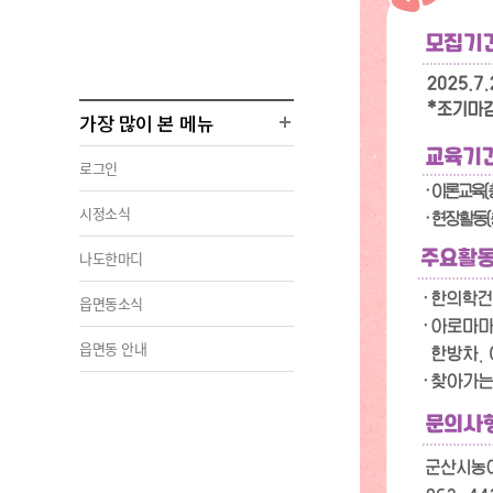
가장 많이 본 메뉴
로그인
시정소식
나도한마디
읍면동소식
읍면동 안내