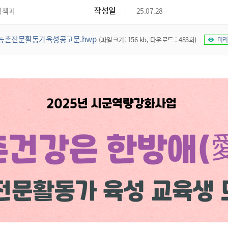
위원회 현황
공공데이터 개방
업무추진비공
군산시 무상교통
작성일
정책과
25.07.28
공부의 명수
정부24
위원회 명단공개
공공데이터 개방
예산/재정
법률정보
국민신문고
건설
부동산
에너지
농촌전문활동가육성공고문.hwp
(파일크기: 156 kb, 다운로드 : 483회)
미리
환경
청소
위생
위원회 회의록 공개
공공데이터 수요조사
민원편람/서식
한눈에 서비스
전자가족관계등록
예산안내
조례규칙 입법예고
경제동향
도로/가로등
부동산 정보
태양광
환경선언문
청소정보
공중위생
재정공시
조례규칙 입법예고(구)
물가정보
자전거
주소/건축/지적/지리정보
가스/석유
인터넷등기소
환경기본정보
대형폐기물 배출신고
위생용품 제조업
결산보고서
법률정보 관련사이트
사회조사
조상땅찾기
국세청홈택스
화학물질 관리지도
공모사업
생활쓰레기 처리요령
식품위생
중기지방재정계획
사업체조
위택스
미세먼지 대응
음식물쓰레기 처리요령
문화 콘텐츠업
투자심사
통계연보
부동산통합민원
환경영향평가
폐기물 처리시설 현황
예산낭비신고
청년통계
체육
공공데이터포털
석면해체 건축물정보
보조금 부정수급 신고
주민등록
새올전자민원창구
체육시설 안내
환경오염업소 공개
공유재산
체류외국
군산시체육회
환경 관련사이트
재정용어사전
생활체육 공지
군산시 고향사랑기부제
고향사랑기부제 소개
군산상품