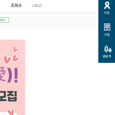
개
재정정보 공개
공공저작물
션
조회수
13623
시민
통계정보
행정규제개혁
소상공인 지원
보기
민방위/재난안전
시스템
행정규제개혁안내
고유가 피해지원금
민방위
규제신문고
군산사랑배달 배달의명수
기업
재난안전
규제입증요청
카드수수료 지원
풍수해보험
사
규제정보포털
소상공인지원
재해예방
관광객
관련기관 안내
군산시착한가격업소
시민대상보험
통계
영조물 배상보험
인 현황
군산시민 안전보험
군산시민 자전거보험
군산 상품
농업인안전보험 농가부담
 가이드북
금 지원사업