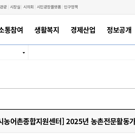
관광
시장실
시의회
시민광장플랫폼
인구정책
소통참여
생활복지
경제산업
정보공개
새만금 해양거점도시 군산
정보공개 목록/청구
시민참여서비스
여권 민원
기업지원
교육
군산시 소개
군산시 관할권 주요논리
각종 신고/민원
사전정보공표
일자리/창업
차량 민원
상하수도
시청안내
새만금 관할구역 결
주민등록/인감/가
교통안내
기업목록
인사운영
SNS소식
여권발급안내
시민광장플랫폼
교육지원
투자기업 인센티브
정보공개 목록/청구
군산 현황
차량등록사업소 안내
하수도 계획
군산시 명장
사전정보공표
청사종합안내
주민등록/인감/가
시내버스
일반기업 목록
2022년도 통계
조직도
여권 서식
시장에게 바란다
평생교육
기업지원정책
군산의 역사
차량 신규/이전 등록
상수도시설
구인구직
수시공표
전화번호안내
각종서식
택시
사회적경제기업
2023년도 통계
업무
나의민원
학자금대출이자지원
경제 공지/서식
수상현황
저당권 설정/말소 등록
수질검사
청년뜰(청년센터/창업센터)
부서별 팩스번호
시외버스/고속버스
공장 검색
2024년도 통계
부서소
나도한마디
우리아이 꿈탐험 지원사업
기업애로해소SOS
자연지리특성
등록원부 열람/발급
상수도/하수도 요금
시청 오시는 길
철도/항공
2025년도 통계
부서별 
군산시사회적경제지원센터
칭찬합시다
시민정보화교육
강소연구개발특구
행정구역/행정지도
자동차 등록 서식
요금조회납부시스템
여객선
설문조사
부모학교예약시스템
자매결연/국제협력 도시
자동차 과태료 조회 및 납부
공공하수처리시설
교통 관련사이트
일자리 지원사업
시농어촌종합지원센터] 2025년 농촌전문활동가
자원봉사참여
군산어린이시청
군산의 상징
자동차 정기(종합)검사 기
주정차단속 문자알
일자리지원센터
간조회 및 검사예약
스
전자민원창
적극행정
디지털배움터