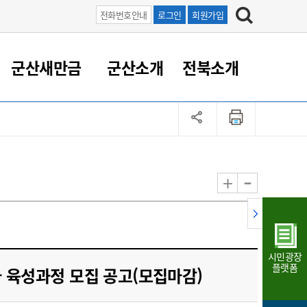
전화번호안내
로그인
회원가입
군산새만금
군산소개
전북소개
정 대응
족관계
부서/업무
RE100의 중심 새만금
도시/공원/주택
산업인프라
정책실명제
토지/건축
읍면동 안내
군산새만금 홍보 영상
조직운영6대지표
농업/축산업
도시재생
지방세
족관계
도시계획/지구단위계획
군산국가산업단지
정책실명제 안내
지방세
도시재생사업
민선8기 농업비전/발전방
공무원 정원
향
-
+
공원녹지
군산2국가산업단지
국민신청실명제안내
지방세환급금신청
도시재생(현장)지원센터
과장급이상 상위직 비율
농산물 유통
식
주택
새만금산업단지
정책실명제 중점관리 대상
지방세 상담챗봇
도시재생시설 현황
공무원 1인당 주민수
가축방역
자료실
자유무역지역
도시재생 공지/행사
현장공무원 비율
동물복지
지방산업단지
재정규모대비 인건비운영
시민광장
농공단지
실국본부수
플랫폼
 육성과정 모집 공고(모집마감)
림 서비
산업단지 지도
내고장 알리미
구
항만/여객/공항/철도/컨벤