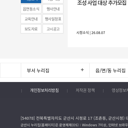
조성 사업 대상 추가모집
(municipal
읍면동소식
행사안내
news)
교육안내
행사일정표
보도자료
고시공고
시정소식 | 26.08.07
부서 누리집
읍/면/동 누리집
개인정보처리방침
저작권 정책
영상정보
[54078] 전북특별자치도 군산시 시청로 17 (조촌동, 군산시청) 
군산시 누리집(홈페이지)은 운영체제(OS)：Windows 7이상, 인터넷 브라우