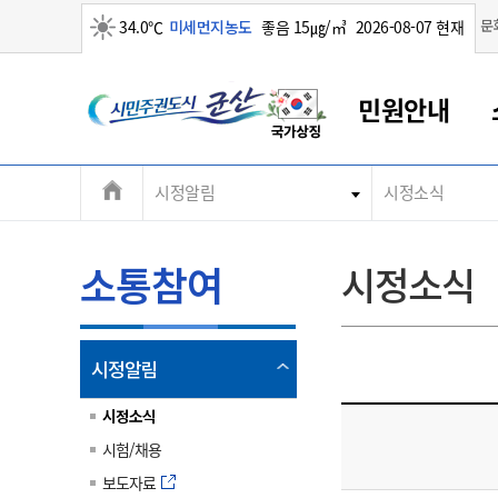
맑음
문
34.0℃
미세먼지농도
좋음 15㎍/㎥
2026-08-07 현재
시
민원안내
민
전
시정알림
시정소식
군산새만금
민원안내
소통참여
생활복지
경제산업
정보공개
군산소개
전북소개
주
군산에서 시작되는 새만금
전북특별자치도 소개
군산사랑상품권
민원창구안내
정보공개제도
복지/보건
시정알림
군산시 비전
체
권
민원이용안내
시정소식
인구정책
상품권 안내
제도안내
전북특별자치도란?
메
소통참여
시정소식
민원수수료
시험/채용
통합돌봄
상품권 공지사항
비공개대상정보
전북특별자치도 용어 Q&A
뉴
도
종합민원창구
보도자료
주민복지
상품권 Q&A
불복구제절차
자료실
시
아름다운 배려창구
행사안내
아동/청소년
상품권 이용규약
수수료
열
시정알림
홍보영상 게시판
토지정보민원창구
행사일정표
여성/가족
판매대행점 조회
정보공개서식
림
군
대표전화
대표전화
대표전화
대표전화
대표전화
대표전화
대표전화
대표전화
063-454-4000
063-454-4000
063-454-4000
063-454-4000
063-454-4000
063-454-4000
063-454-4000
063-454-4000
시정소식
무인민원발급기
교육안내
노인복지
지류상품권 재고조회
시험/채용
산
보건소식
장애인복지
부서 및 담당자 연락처
부서 및 담당자 연락처
부서 및 담당자 연락처
부서 및 담당자 연락처
부서 및 담당자 연락처
부서 및 담당자 연락처
부서 및 담당자 연락처
부서 및 담당자 연락처
보도자료
고시공고
사회서비스(바우처)