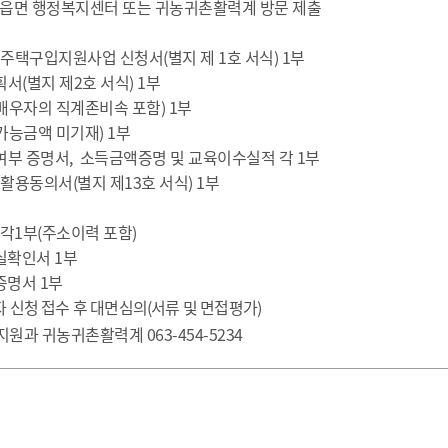
기부자 예우제
 읍면 행정복지센터 또는 귀농귀촌활력계 방문 제출
기부자 명예의 전당
및 주택구입지원사업 신청서
(
별지 제
1
호 서식
) 1
부
기금사업
획서
(
별지 제
2
호 서식
) 1
부
군산시 답례품
배우자의 직계존비속 포함
) 1
부
고향사랑기부제 소식
가능금액 미기재
) 1
부
여부 증명서
,
소득금액증명
및 교육이수실적 각
1
부
 활용동의서
(
별지 제
13
호 서식
) 1
부
 각
1
부
(
주소이력 포함
)
실확인서
1
부
증명서
1
부
 신청 접수 후 대면심의
(
서류 및 면접평가
)
지원과 귀농귀촌활력계
063-454-5234