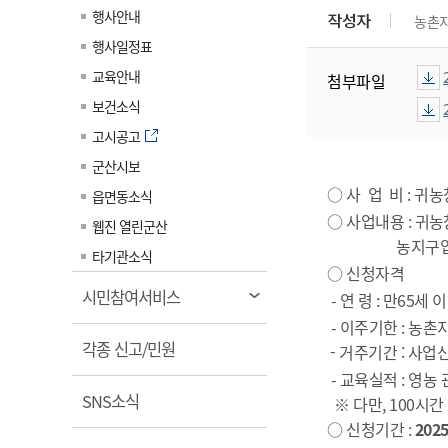
계약정보공개
행사안내
작성자
농촌
전화번호안내
전화번호안내
전화번호안내
전화번호안내
전화번호안내
전화번호안내
전화번호안내
전화번호안내
군산시보
장사정보
행사일정표
입찰/계약정보
읍면동소식
주민복지 안내서
주요시책
수산업
찾아오시는길
찾아오시는길
찾아오시는길
찾아오시는길
찾아오시는길
찾아오시는길
찾아오시는길
찾아오시는길
교육안내
첨부파일
용역과제
민원편의제도
웹진 열린군산
시정계획
어업현황
보건소식
타기관소식
민원 1회방문 처리제
주요업무
수산물 안전정보
고시공고
어디서나 민원처리제
시정백서
군산시보
군산수산물 소비촉진행사
상품권 구매 사용 및 관리
사전심사 청구제도
○
사 업 비
:
귀농
읍면동소식
군산 특화 수산물
○
사업내용
:
귀농
민원인 후견인제
웹진 열린군산
농지구입
복합민원 상담예약제
타기관소식
○
신청자격
폐업신고 원스톱서비스
열
시민참여서비스
-
연 령
:
만
65
세 
납세자 보호관제도
림
-
이
주기한
:
농촌지
열
『안심상속』 원스톱 서비
각종 신고/민원
- 거주기간 : 사
스
림
-
교육실적
:
영농 
열
SNS소식
※ 다만, 100시
림
○ 신청
기간
:
2025