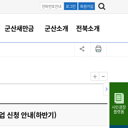
전화번호안내
로그인
회원가입
군산새만금
군산소개
전북소개
정 대응
족관계
부서/업무
RE100의 중심 새만금
도시/공원/주택
산업인프라
정책실명제
토지/건축
읍면동 안내
군산새만금 홍보 영상
조직운영6대지표
농업/축산업
도시재생
지방세
족관계
도시계획/지구단위계획
군산국가산업단지
정책실명제 안내
지방세
도시재생사업
민선8기 농업비전/발전방
공무원 정원
향
-
+
공원녹지
군산2국가산업단지
국민신청실명제안내
지방세환급금신청
도시재생(현장)지원센터
과장급이상 상위직 비율
농산물 유통
식
주택
새만금산업단지
정책실명제 중점관리 대상
지방세 상담챗봇
도시재생시설 현황
공무원 1인당 주민수
가축방역
자료실
자유무역지역
도시재생 공지/행사
현장공무원 비율
동물복지
지방산업단지
재정규모대비 인건비운영
시민광장
농공단지
실국본부수
플랫폼
업 신청 안내(하반기)
림 서비
산업단지 지도
내고장 알리미
구
항만/여객/공항/철도/컨벤