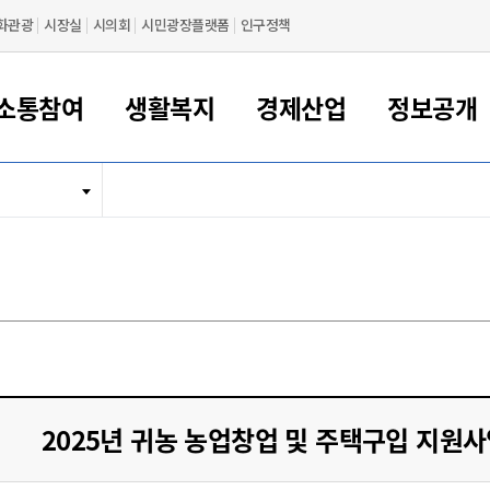
화관광
시장실
시의회
시민광장플랫폼
인구정책
소통참여
생활복지
경제산업
정보공개
새만금 해양거점도시 군산
정보공개 목록/청구
시민참여서비스
여권 민원
기업지원
교육
군산시 소개
군산시 관할권 주요논리
각종 신고/민원
사전정보공표
일자리/창업
차량 민원
상하수도
시청안내
새만금 관할구역 결
주민등록/인감/가
교통안내
기업목록
인사운영
SNS소식
여권발급안내
시민광장플랫폼
교육지원
투자기업 인센티브
정보공개 목록/청구
군산 현황
차량등록사업소 안내
하수도 계획
군산시 명장
사전정보공표
청사종합안내
주민등록/인감/가
시내버스
일반기업 목록
2022년도 통계
조직도
여권 서식
시장에게 바란다
평생교육
기업지원정책
군산의 역사
차량 신규/이전 등록
상수도시설
구인구직
수시공표
전화번호안내
각종서식
택시
사회적경제기업
2023년도 통계
업무
나의민원
학자금대출이자지원
경제 공지/서식
수상현황
저당권 설정/말소 등록
수질검사
청년뜰(청년센터/창업센터)
부서별 팩스번호
시외버스/고속버스
공장 검색
2024년도 통계
부서소
나도한마디
우리아이 꿈탐험 지원사업
기업애로해소SOS
자연지리특성
등록원부 열람/발급
상수도/하수도 요금
시청 오시는 길
철도/항공
2025년도 통계
부서별 
군산시사회적경제지원센터
칭찬합시다
시민정보화교육
강소연구개발특구
행정구역/행정지도
자동차 등록 서식
요금조회납부시스템
여객선
설문조사
부모학교예약시스템
자매결연/국제협력 도시
자동차 과태료 조회 및 납부
공공하수처리시설
교통 관련사이트
일자리 지원사업
2025년 귀농 농업창업 및 주택구입 지원사
자원봉사참여
군산어린이시청
군산의 상징
자동차 정기(종합)검사 기
주정차단속 문자알
일자리지원센터
간조회 및 검사예약
스
전자민원창
적극행정
디지털배움터