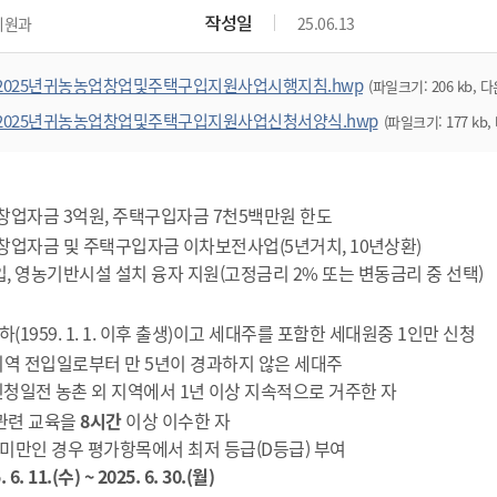
위원회 현황
공공데이터 개방
업무추진비공
군산시 무상교통
작성일
지원과
25.06.13
공부의 명수
정부24
위원회 명단공개
공공데이터 개방
예산/재정
법률정보
국민신문고
건설
부동산
에너지
2025년귀농농업창업및주택구입지원사업시행지침.hwp
(파일크기: 206 kb, 다
환경
청소
위생
위원회 회의록 공개
공공데이터 수요조사
민원편람/서식
한눈에 서비스
전자가족관계등록
예산안내
조례규칙 입법예고
경제동향
도로/가로등
부동산 정보
태양광
2025년귀농농업창업및주택구입지원사업신청서양식.hwp
(파일크기: 177 kb,
환경선언문
청소정보
공중위생
재정공시
조례규칙 입법예고(구)
물가정보
자전거
주소/건축/지적/지리정보
가스/석유
인터넷등기소
환경기본정보
대형폐기물 배출신고
위생용품 제조업
결산보고서
법률정보 관련사이트
사회조사
조상땅찾기
국세청홈택스
화학물질 관리지도
공모사업
생활쓰레기 처리요령
식품위생
창업자금 3억원, 주택구입자금 7천5백만원 한도
중기지방재정계획
사업체조
위택스
미세먼지 대응
음식물쓰레기 처리요령
문화 콘텐츠업
창업자금 및 주택구입자금 이차보전사업(
5
년거치
, 10
년상환
)
투자심사
통계연보
부동산통합민원
, 영
농기반시설 설치 융자 지원(고정금리 2% 또는 변동금리 중 선택)
환경영향평가
폐기물 처리시설 현황
예산낭비신고
청년통계
체육
공공데이터포털
석면해체 건축물정보
보조금 부정수급 신고
주민등록
새올전자민원창구
이하
(1959. 1. 1.
이후 출생
)이고 세대주를 포함한 세대원중 1인만 신청
체육시설 안내
환경오염업소 공개
공유재산
체류외국
역 전입일로부터 만
5
년이 경과하지 않은 세대주
군산시체육회
환경 관련사이트
재정용어사전
업신청일전 농촌 외 지역에서 1년 이상 지속적으로 거주한 자
생활체육 공지
관련 교육을
8
시간
이상 이수한 자
군산시 고향사랑기부제
간 미만인 경우 평가항목에서 최저 등급(D등급) 부여
고향사랑기부제 소개
군산상품
. 6. 11.(수
) ~ 2025. 6. 30.(월
)