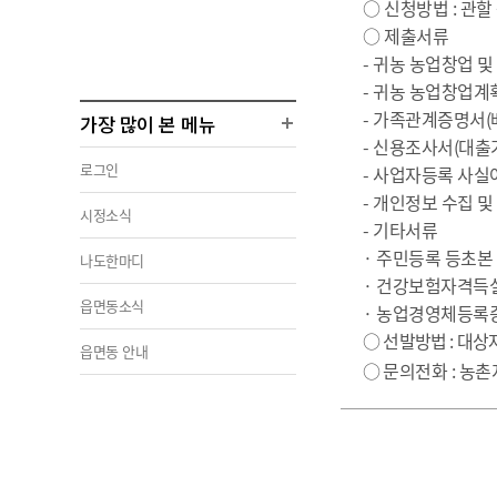
○
신청방법
:
관할
○
제출서류
-
귀농 농업창업 
-
귀농 농업창업계
-
가족관계증명서
(
가장 많이 본 메뉴
-
신용조사서
(
대출
로그인
-
사업자등록 사실
-
개인정보 수집 및
시정소식
-
기타서류
·
주민등록 등초본
나도한마디
·
건강보험자격득
읍면동소식
·
농업경영체등록
○
선발방법
:
대상자
읍면동 안내
○
문의전화
:
농촌