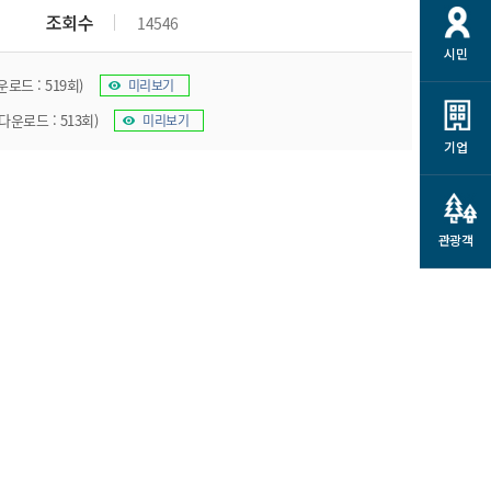
개
재정정보 공개
공공저작물
션
조회수
14546
시민
통계정보
행정규제개혁
소상공인 지원
운로드 : 519회)
미리보기
민방위/재난안전
시스템
행정규제개혁안내
고유가 피해지원금
 다운로드 : 513회)
미리보기
민방위
규제신문고
군산사랑배달 배달의명수
기업
재난안전
규제입증요청
카드수수료 지원
풍수해보험
사
규제정보포털
소상공인지원
재해예방
관광객
관련기관 안내
군산시착한가격업소
시민대상보험
통계
영조물 배상보험
인 현황
군산시민 안전보험
군산시민 자전거보험
군산 상품
농업인안전보험 농가부담
 가이드북
금 지원사업