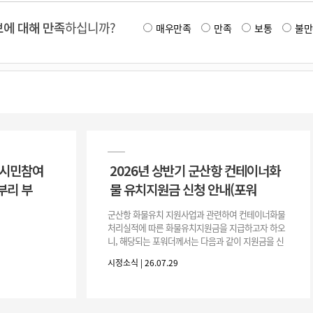
에 대해 만족
하십니까?
매우만족
만족
보통
불만
 시민참여
2026년 상반기 군산항 컨테이너화
부리 부
물 유치지원금 신청 안내(포워
군산항 화물유치 지원사업과 관련하여 컨테이너화물
처리실적에 따른 화물유치지원금을 지급하고자 하오
니, 해당되는 포워더께서는 다음과 같이 지원금을 신
청하시기 바랍니다. 1. 해당기간 : ‘25. 11. 1. ~ '26. 4.
시정소식 | 26.07.29
30.(6개