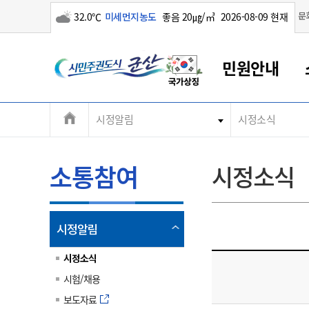
구름많음
문
32.0℃
미세먼지농도
좋음 20㎍/㎥
2026-08-09 현재
시
민원안내
민
전
시정알림
시정소식
군산새만금
민원안내
소통참여
생활복지
경제산업
정보공개
군산소개
전북소개
주
군산에서 시작되는 새만금
전북특별자치도 소개
군산사랑상품권
민원창구안내
정보공개제도
복지/보건
시정알림
군산시 비전
체
권
민원이용안내
시정소식
인구정책
상품권 안내
제도안내
전북특별자치도란?
메
소통참여
시정소식
민원수수료
시험/채용
통합돌봄
상품권 공지사항
비공개대상정보
전북특별자치도 용어 Q&A
뉴
도
종합민원창구
보도자료
주민복지
상품권 Q&A
불복구제절차
자료실
시
아름다운 배려창구
행사안내
아동/청소년
상품권 이용규약
수수료
열
시정알림
홍보영상 게시판
토지정보민원창구
행사일정표
여성/가족
판매대행점 조회
정보공개서식
림
군
대표전화
대표전화
대표전화
대표전화
대표전화
대표전화
대표전화
대표전화
063-454-4000
063-454-4000
063-454-4000
063-454-4000
063-454-4000
063-454-4000
063-454-4000
063-454-4000
시정소식
무인민원발급기
교육안내
노인복지
지류상품권 재고조회
시험/채용
산
보건소식
장애인복지
부서 및 담당자 연락처
부서 및 담당자 연락처
부서 및 담당자 연락처
부서 및 담당자 연락처
부서 및 담당자 연락처
부서 및 담당자 연락처
부서 및 담당자 연락처
부서 및 담당자 연락처
보도자료
고시공고
사회서비스(바우처)