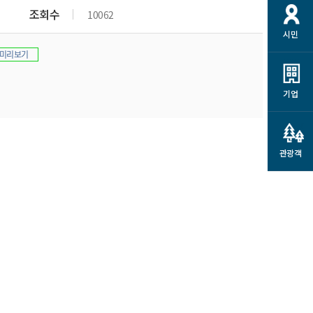
개
재정정보 공개
공공저작물
션
조회수
10062
시민
통계정보
행정규제개혁
소상공인 지원
미리보기
민방위/재난안전
시스템
행정규제개혁안내
고유가 피해지원금
민방위
규제신문고
군산사랑배달 배달의명수
기업
재난안전
규제입증요청
카드수수료 지원
풍수해보험
사
규제정보포털
소상공인지원
재해예방
관광객
관련기관 안내
군산시착한가격업소
시민대상보험
통계
영조물 배상보험
인 현황
군산시민 안전보험
군산시민 자전거보험
군산 상품
농업인안전보험 농가부담
 가이드북
금 지원사업