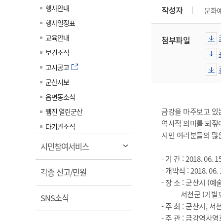
계약정보공개
행사안내
작성자
문화
전화번호안내
전화번호안내
전화번호안내
전화번호안내
전화번호안내
전화번호안내
전화번호안내
전화번호안내
군산시보
장사정보
행사일정표
입찰/계약정보
읍면동소식
주민복지 안내서
주요시책
수산업
찾아오시는길
찾아오시는길
찾아오시는길
찾아오시는길
찾아오시는길
찾아오시는길
찾아오시는길
찾아오시는길
교육안내
첨부파일
용역과제
민원편의제도
웹진 열린군산
시정계획
어업현황
보건소식
타기관소식
민원 1회방문 처리제
주요업무
수산물 안전정보
고시공고
어디서나 민원처리제
시정백서
군산시보
군산수산물 소비촉진행사
상품권 구매 사용 및 관리
사전심사 청구제도
읍면동소식
군산 특화 수산물
민원인 후견인제
금강을 마주보고 있
웹진 열린군산
역사적 의미를 되짚어
복합민원 상담예약제
타기관소식
시민 여러분들의 많은
폐업신고 원스톱서비스
열
시민참여서비스
납세자 보호관제도
림
- 기 간 : 2018. 06. 
- 개막식 : 2018. 
열
『안심상속』 원스톱 서비
각종 신고/민원
스
- 장 소 : 군산시 
림
서천군 (기벌포
열
SNS소식
- 주 최 : 군산시, 서
림
- 주 관 : 금강역사