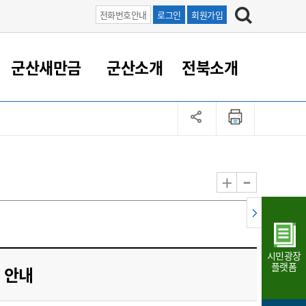
전화번호안내
로그인
회원가입
군산새만금
군산소개
전북소개
정 대응
족관계
부서/업무
RE100의 중심 새만금
도시/공원/주택
산업인프라
정책실명제
토지/건축
읍면동 안내
군산새만금 홍보 영상
조직운영6대지표
농업/축산업
도시재생
지방세
족관계
도시계획/지구단위계획
군산국가산업단지
정책실명제 안내
지방세
도시재생사업
민선8기 농업비전/발전방
공무원 정원
향
-
+
공원녹지
군산2국가산업단지
국민신청실명제안내
지방세환급금신청
도시재생(현장)지원센터
과장급이상 상위직 비율
농산물 유통
식
주택
새만금산업단지
정책실명제 중점관리 대상
지방세 상담챗봇
도시재생시설 현황
공무원 1인당 주민수
가축방역
자료실
자유무역지역
도시재생 공지/행사
현장공무원 비율
동물복지
지방산업단지
재정규모대비 인건비운영
시민광장
농공단지
실국본부수
플랫폼
 안내
림 서비
산업단지 지도
내고장 알리미
구
항만/여객/공항/철도/컨벤