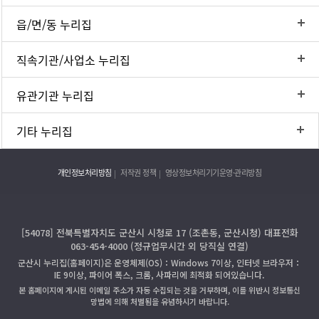
읍/면/동 누리집
직속기관/사업소 누리집
유관기관 누리집
기타 누리집
개인정보처리방침
저작권 정책
영상정보처리기기운영·관리방침
[54078] 전북특별자치도 군산시 시청로 17 (조촌동, 군산시청) 대표전화
063-454-4000 (정규업무시간 외 당직실 연결)
군산시 누리집(홈페이지)은 운영체제(OS)：Windows 7이상, 인터넷 브라우저：
IE 9이상, 파이어 폭스, 크롬, 사파리에 최적화 되어있습니다.
본 홈페이지에 게시된 이메일 주소가 자동 수집되는 것을 거부하며, 이를 위반시 정보통신
망법에 의해 처벌됨을 유념하시기 바랍니다.