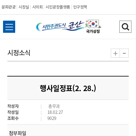
문화관광
시장실
시의회
시민광장플랫폼
인구정책
시
전
검
민
체
색
메
하
-
+
시정소식
주
뉴
기
열
권
기
도
행사일정표(2. 28.)
시
작성자
총무과
군
작성일
18.02.27
조회수
9029
산
첨부파일