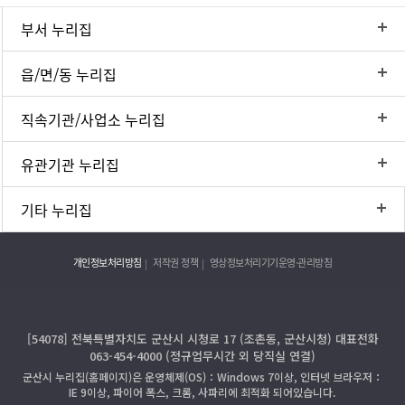
부서 누리집
읍/면/동 누리집
직속기관/사업소 누리집
유관기관 누리집
기타 누리집
개인정보처리방침
저작권 정책
영상정보처리기기운영·관리방침
[54078] 전북특별자치도 군산시 시청로 17 (조촌동, 군산시청) 대표전화
063-454-4000 (정규업무시간 외 당직실 연결)
군산시 누리집(홈페이지)은 운영체제(OS)：Windows 7이상, 인터넷 브라우저：
IE 9이상, 파이어 폭스, 크롬, 사파리에 최적화 되어있습니다.