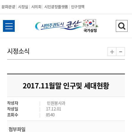
문화관광
시장실
시의회
시민광장플랫폼
인구정책
시
전
검
민
체
색
메
하
-
+
시정소식
주
뉴
기
열
권
기
도
2017.11월말 인구및 세대현황
시
작성자
민원봉사과
군
작성일
17.12.01
조회수
8540
산
첨부파일