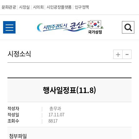
문화관광
시장실
시의회
시민광장플랫폼
인구정책
시
전
검
민
체
색
메
하
-
+
시정소식
주
뉴
기
열
권
기
도
행사일정표(11.8)
시
작성자
총무과
군
작성일
17.11.07
조회수
8817
산
첨부파일