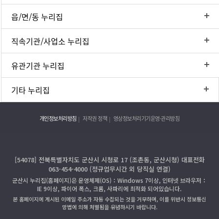
읍/면/동 누리집
직속기관/사업소 누리집
유관기관 누리집
기타 누리집
개인정보처리방침
저작권 정책
영상정보처리기기운영·관리방침
[54078] 전북특별자치도 군산시 시청로 17 (조촌동, 군산시청) 대표전화
063-454-4000 (정규업무시간 외 당직실 연결)
군산시 누리집(홈페이지)은 운영체제(OS)：Windows 7이상, 인터넷 브라우저：
IE 9이상, 파이어 폭스, 크롬, 사파리에 최적화 되어있습니다.
본 홈페이지에 게시된 이메일 주소가 자동 수집되는 것을 거부하며, 이를 위반시 정보통신
망법에 의해 처벌됨을 유념하시기 바랍니다.