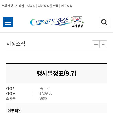
문화관광
시장실
시의회
시민광장플랫폼
인구정책
시
전
검
민
체
색
메
하
-
+
시정소식
주
뉴
기
열
권
기
도
행사일정표(9.7)
시
작성자
총무과
군
작성일
17.09.06
조회수
8896
산
첨부파일