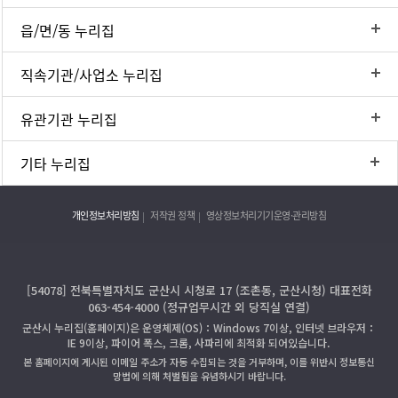
읍/면/동 누리집
직속기관/사업소 누리집
유관기관 누리집
기타 누리집
개인정보처리방침
저작권 정책
영상정보처리기기운영·관리방침
[54078] 전북특별자치도 군산시 시청로 17 (조촌동, 군산시청) 대표전화
063-454-4000 (정규업무시간 외 당직실 연결)
군산시 누리집(홈페이지)은 운영체제(OS)：Windows 7이상, 인터넷 브라우저：
IE 9이상, 파이어 폭스, 크롬, 사파리에 최적화 되어있습니다.
본 홈페이지에 게시된 이메일 주소가 자동 수집되는 것을 거부하며, 이를 위반시 정보통신
망법에 의해 처벌됨을 유념하시기 바랍니다.