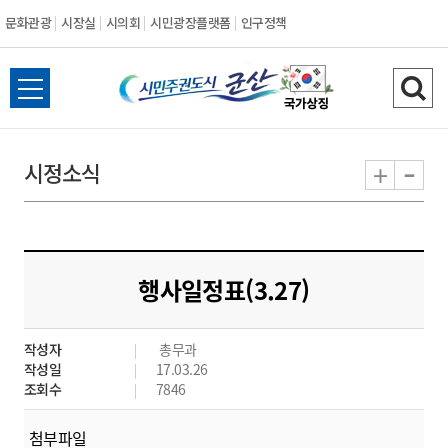
문화관광
시장실
시의회
시민광장플랫폼
인구정책
시
전
검
민
체
색
메
하
-
+
시정소식
주
뉴
기
열
권
기
도
행사일정표(3.27)
시
작성자
총무과
군
작성일
17.03.26
조회수
7846
산
첨부파일