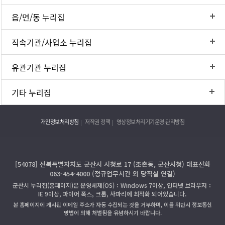
읍/면/동 누리집
직속기관/사업소 누리집
유관기관 누리집
기타 누리집
개인정보처리방침
저작권 정책
영상정보처리기기운영·관리방침
[54078] 전북특별자치도 군산시 시청로 17 (조촌동, 군산시청) 대표전화
063-454-4000 (정규업무시간 외 당직실 연결)
군산시 누리집(홈페이지)은 운영체제(OS)：Windows 7이상, 인터넷 브라우저：
IE 9이상, 파이어 폭스, 크롬, 사파리에 최적화 되어있습니다.
본 홈페이지에 게시된 이메일 주소가 자동 수집되는 것을 거부하며, 이를 위반시 정보통신
망법에 의해 처벌됨을 유념하시기 바랍니다.