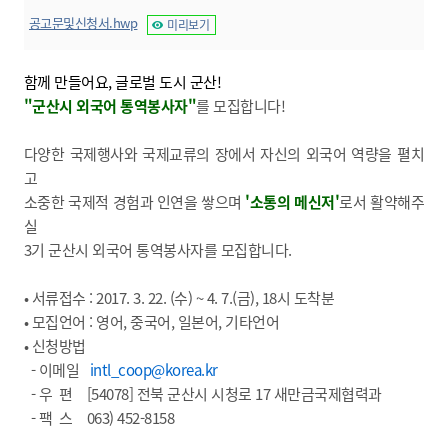
공고문및신청서.hwp
미리보기
함께 만들어요, 글로벌 도시 군산!
"군산시 외국어 통역봉사자"
를 모집합니다!
다양한 국제행사와 국제교류의 장에서 자신의 외국어 역량을 펼치
고
소중한 국제적 경험과 인연을 쌓으며
'소통의 메신저'
로서 활약해주
실
3기 군산시 외국어 통역봉사자를 모집합니다.
• 서류접수 : 2017. 3. 22. (수) ~ 4. 7.(금), 18시 도착분
• 모집언어 : 영어, 중국어, 일본어, 기타언어
• 신청방법
- 이메일
intl_coop@korea.kr
- 우 편 [54078] 전북 군산시 시청로 17 새만금국제협력과
- 팩 스 063) 452-8158