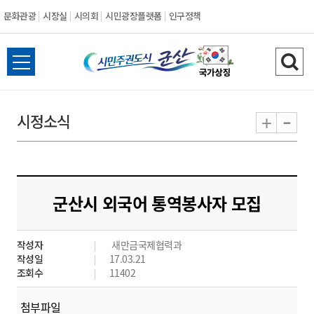
문화관광
시장실
시의회
시민광장플랫폼
인구정책
시
전
검
민
체
색
메
하
-
+
시정소식
주
뉴
기
열
권
기
도
군산시 외국어 통역봉사자 모집
시
작성자
새만금국제협력과
군
작성일
17.03.21
조회수
11402
산
첨부파일