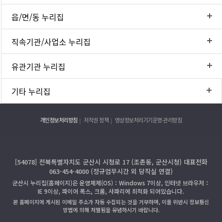
읍/면/동 누리집
직속기관/사업소 누리집
유관기관 누리집
기타 누리집
개인정보처리방침
저작권 정책
영상정보처리기기운영·관리방침
[54078] 전북특별자치도 군산시 시청로 17 (조촌동, 군산시청) 대표전화
063-454-4000 (정규업무시간 외 당직실 연결)
군산시 누리집(홈페이지)은 운영체제(OS)：Windows 7이상, 인터넷 브라우저：
IE 9이상, 파이어 폭스, 크롬, 사파리에 최적화 되어있습니다.
본 홈페이지에 게시된 이메일 주소가 자동 수집되는 것을 거부하며, 이를 위반시 정보통신
망법에 의해 처벌됨을 유념하시기 바랍니다.