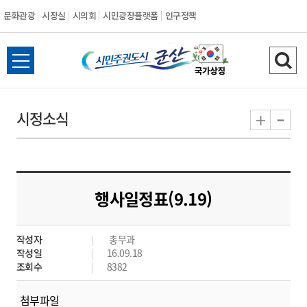
문화관광
시장실
시의회
시민광장플랫폼
인구정책
시
전
검
민
체
색
메
하
-
+
시정소식
주
뉴
기
열
권
기
도
행사일정표(9.19)
시
작성자
총무과
군
작성일
16.09.18
조회수
8382
산
첨부파일