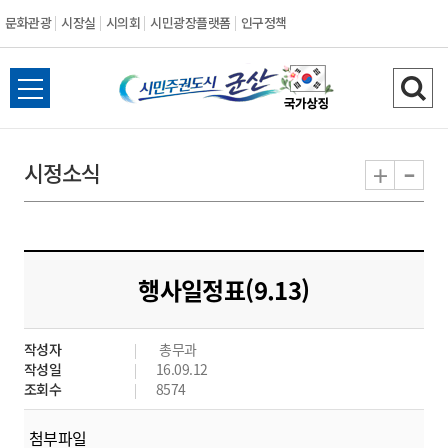
문화관광
시장실
시의회
시민광장플랫폼
인구정책
시
전
검
민
체
색
메
하
-
+
시정소식
주
뉴
기
열
권
기
도
행사일정표(9.13)
시
작성자
총무과
군
작성일
16.09.12
조회수
8574
산
첨부파일