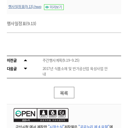
행사일정표(9.13).hwp
미리보기
행사일정표(9.13)
이전글
주간행사계획(9.19~9.25)
다음글
2017년 식품소재 및 반가공산업 육성사업 안
내
목록
군산시청 에서 제작한
"시정소식"
저작물은
"공공누리 제 4 유형"
에