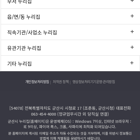
부서 누리집
읍/면/동 누리집
직속기관/사업소 누리집
유관기관 누리집
기타 누리집
개인정보처리방침
저작권 정책
영상정보처리기기운영·관리방침
[54078] 전북특별자치도 군산시 시청로 17 (조촌동, 군산시청) 대표전화
063-454-4000 (정규업무시간 외 당직실 연결)
군산시 누리집(홈페이지)은 운영체제(OS)：Windows 7이상, 인터넷 브라우저：
IE 9이상, 파이어 폭스, 크롬, 사파리에 최적화 되어있습니다.
본 홈페이지에 게시된 이메일 주소가 자동 수집되는 것을 거부하며, 이를 위반시 정보통신
망법에 의해 처벌됨을 유념하시기 바랍니다.