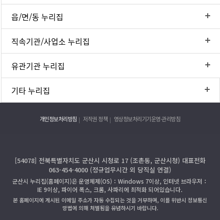
읍/면/동 누리집
직속기관/사업소 누리집
유관기관 누리집
기타 누리집
개인정보처리방침
저작권 정책
영상정보처리기기운영·관리방침
[54078] 전북특별자치도 군산시 시청로 17 (조촌동, 군산시청) 대표전화
063-454-4000 (정규업무시간 외 당직실 연결)
군산시 누리집(홈페이지)은 운영체제(OS)：Windows 7이상, 인터넷 브라우저：
IE 9이상, 파이어 폭스, 크롬, 사파리에 최적화 되어있습니다.
본 홈페이지에 게시된 이메일 주소가 자동 수집되는 것을 거부하며, 이를 위반시 정보통신
망법에 의해 처벌됨을 유념하시기 바랍니다.