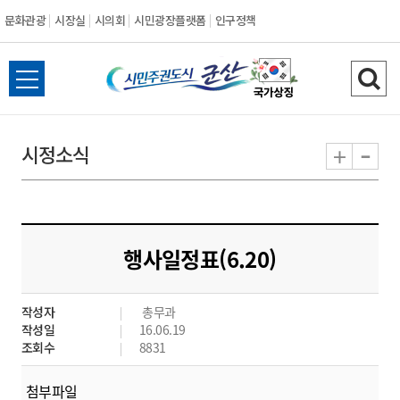
문화관광
시장실
시의회
시민광장플랫폼
인구정책
시
전
검
민
체
색
메
하
-
+
시정소식
주
뉴
기
열
권
기
도
행사일정표(6.20)
시
작성자
총무과
군
작성일
16.06.19
조회수
8831
산
첨부파일