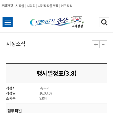
문화관광
시장실
시의회
시민광장플랫폼
인구정책
시
전
검
민
체
색
메
하
-
+
시정소식
주
뉴
기
열
권
기
도
행사일정표(3.8)
시
작성자
총무과
군
작성일
16.03.07
조회수
9394
산
첨부파일