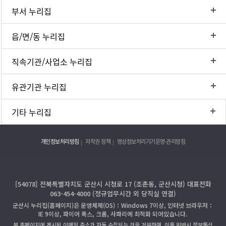
부서 누리집
읍/면/동 누리집
직속기관/사업소 누리집
유관기관 누리집
기타 누리집
개인정보처리방침
저작권 정책
영상정보처리기기운영·관리방침
[54078] 전북특별자치도 군산시 시청로 17 (조촌동, 군산시청) 대표전화
063-454-4000 (정규업무시간 외 당직실 연결)
군산시 누리집(홈페이지)은 운영체제(OS)：Windows 7이상, 인터넷 브라우저：
IE 9이상, 파이어 폭스, 크롬, 사파리에 최적화 되어있습니다.
본 홈페이지에 게시된 이메일 주소가 자동 수집되는 것을 거부하며, 이를 위반시 정보통신