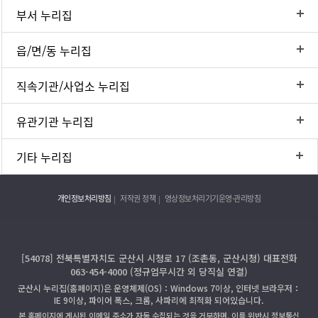
부서 누리집
읍/면/동 누리집
직속기관/사업소 누리집
유관기관 누리집
기타 누리집
개인정보처리방침
저작권 정책
영상정보처리기기운영·관리방침
[54078] 전북특별자치도 군산시 시청로 17 (조촌동, 군산시청) 대표전화
063-454-4000 (정규업무시간 외 당직실 연결)
군산시 누리집(홈페이지)은 운영체제(OS)：Windows 7이상, 인터넷 브라우저：
IE 9이상, 파이어 폭스, 크롬, 사파리에 최적화 되어있습니다.
본 홈페이지에 게시된 이메일 주소가 자동 수집되는 것을 거부하며, 이를 위반시 정보통신