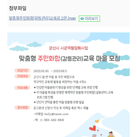
첨부파일
맞춤형주민화합(갈등관리)교육공고문.hwp
미리보기