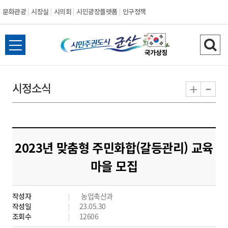
문화관광
시장실
시의회
시민광장플랫폼
인구정책
시
전
검
민
체
색
메
하
-
+
시정소식
주
뉴
기
열
권
기
도
2023년 맞춤형 주민화합(갈등관리) 교육
시
마을 모집
군
작성자
농업축산과
산
작성일
23.05.30
조회수
12606